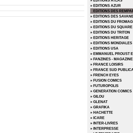
» EDITIONS ATLAS
» EDITIONS AZUR
EDITIONS DES REMPA
» EDITIONS DES SAVAN
» EDITIONS DU FROMAG
» EDITIONS DU SQUARE
» EDITIONS DU TRITON
» EDITIONS HERITAGE
» EDITIONS MONDIALES
» EDITIONS USA
» EMMANUEL PROUST E
» FANZINES - MAGAZIN
» FRANCE LOISIRS
» FRANCE SUD PUBLIC
» FRENCH EYES
» FUSION COMICS
» FUTUROPOLIS
» GENERATION COMICS
» GILOU
» GLENAT
» GRAFIKA
» HACHETTE
» ICARE
» INTER-LIVRES
» INTERPRESSE