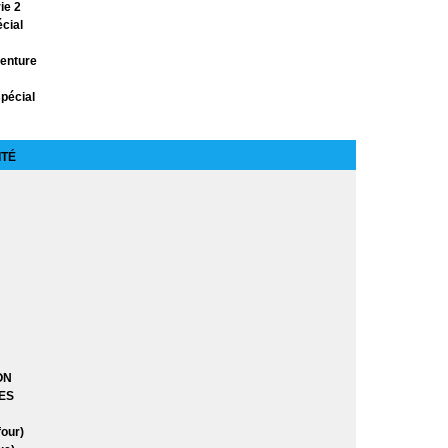
ie 2
cial
venture
pécial
sterieux
ITÉ
sinée
e 2
e 3
 2
ON
ES
our)