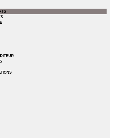
RTS
ES
E
DITEUR
ES
ATIONS