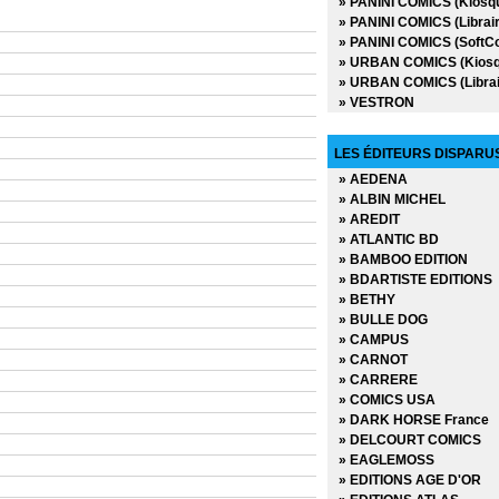
» PANINI COMICS (Kiosq
» PANINI COMICS (Librair
» PANINI COMICS (SoftC
» URBAN COMICS (Kiosq
» URBAN COMICS (Librai
» VESTRON
LES ÉDITEURS DISPARU
» AEDENA
» ALBIN MICHEL
» AREDIT
» ATLANTIC BD
» BAMBOO EDITION
» BDARTISTE EDITIONS
» BETHY
» BULLE DOG
» CAMPUS
» CARNOT
» CARRERE
» COMICS USA
» DARK HORSE France
» DELCOURT COMICS
» EAGLEMOSS
» EDITIONS AGE D'OR