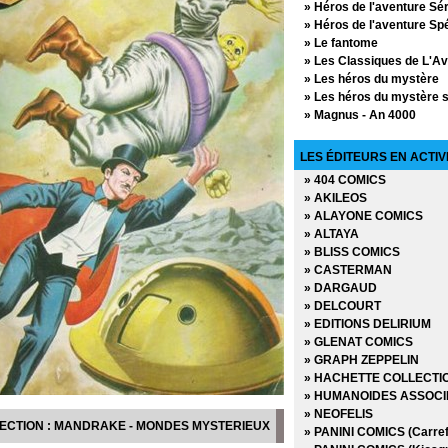
» Héros de l'aventure Sér
» Héros de l'aventure Spé
» Le fantome
» Les Classiques de L'A
» Les héros du mystère
» Les héros du mystère s
» Magnus - An 4000
» Mandrake - L'Age d'or
Mandrake - Mondes my
LES ÉDITEURS EN ACTIV
» Parade de la bande des
» 404 COMICS
» Prince Valiant
» AKILEOS
» Spécial le fantome
» ALAYONE COMICS
» Spécial le fantome séri
» ALTAYA
» Spécial le fantome séri
» BLISS COMICS
» Spécial Mandrake
» CASTERMAN
» Spécial Mandrake Série
» DARGAUD
» Star Trek
» DELCOURT
» Tonnerre
» EDITIONS DELIRIUM
» Turok
» GLENAT COMICS
» GRAPH ZEPPELIN
» HACHETTE COLLECTI
» HUMANOIDES ASSOCI
» NEOFELIS
LECTION : MANDRAKE - MONDES MYSTERIEUX
» PANINI COMICS (Carref