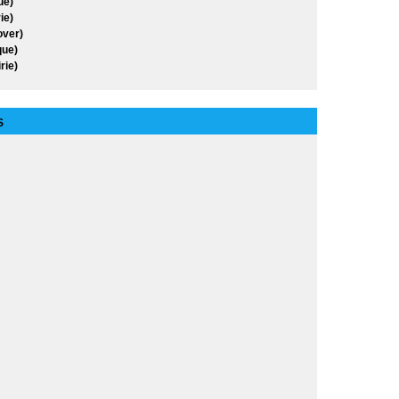
ue)
ie)
over)
ue)
rie)
S