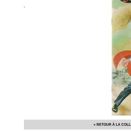
'
« RETOUR À LA COL