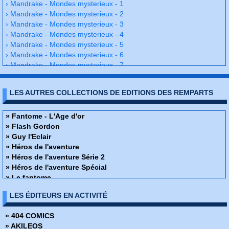
› Mandrake - Mondes mysterieux - 1
› Mandrake - Mondes mysterieux - 2
› Mandrake - Mondes mysterieux - 3
› Mandrake - Mondes mysterieux - 4
› Mandrake - Mondes mysterieux - 5
› Mandrake - Mondes mysterieux - 6
› Mandrake - Mondes mysterieux - 7
› Mandrake - Mondes mysterieux - 8
› Mandrake - Mondes mysterieux - 9
LES AUTRES COLLECTIONS DE EDITIONS DES REMPARTS
› Mandrake - Mondes mysterieux - 10
› Mandrake - Mondes mysterieux - 11
› Mandrake - Mondes mysterieux - 12
» Fantome - L'Age d'or
› Mandrake - Mondes mysterieux - 13
» Flash Gordon
› Mandrake - Mondes mysterieux - 14
» Guy l'Eclair
› Mandrake - Mondes mysterieux - 15
» Héros de l'aventure
› Mandrake - Mondes mysterieux - 16
» Héros de l'aventure Série 2
› Mandrake - Mondes mysterieux - 17
» Héros de l'aventure Spécial
Mandrake - Mondes mysterieux - 18
» Le fantome
› Mandrake - Mondes mysterieux - 19
» Les Classiques de L'Aventure
LES ÉDITEURS EN ACTIVITÉ
› Mandrake - Mondes mysterieux - 20
» Les héros du mystère
› Mandrake - Mondes mysterieux - 21
» Les héros du mystère spécial
» 404 COMICS
› Mandrake - Mondes mysterieux - 22
» Magnus - An 4000
» AKILEOS
› Mandrake - Mondes mysterieux - 23
» Mandrake - L'Age d'or