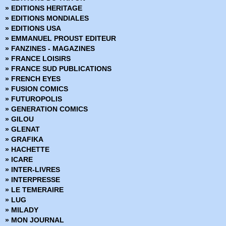
› Mandrake - Mondes mysterieux - 68
» EDITIONS HERITAGE
› Mandrake - Mondes mysterieux - 69
» EDITIONS MONDIALES
› Mandrake - Mondes mysterieux - 70
» EDITIONS USA
› Mandrake - Mondes mysterieux - 71
» EMMANUEL PROUST EDITEUR
› Mandrake - Mondes mysterieux - 72
» FANZINES - MAGAZINES
› Mandrake - Mondes mysterieux - 73
» FRANCE LOISIRS
› Mandrake - Mondes mysterieux - 74
» FRANCE SUD PUBLICATIONS
› Mandrake - Mondes mysterieux - 75
» FRENCH EYES
› Mandrake - Mondes mysterieux - 76
» FUSION COMICS
› Mandrake - Mondes mysterieux - 77
» FUTUROPOLIS
› Mandrake - Mondes mysterieux - 78
» GENERATION COMICS
› Mandrake - Mondes mysterieux - 79
» GILOU
› Mandrake - Mondes mysterieux - 80
» GLENAT
› Mandrake - Mondes mysterieux - 81
» GRAFIKA
› Mandrake - Mondes mysterieux - 82
» HACHETTE
› Mandrake - Mondes mysterieux - 83
» ICARE
› Mandrake - Mondes mysterieux - 84
» INTER-LIVRES
› Mandrake - Mondes mysterieux - 85
» INTERPRESSE
› Mandrake - Mondes mysterieux - 86
» LE TEMERAIRE
› Mandrake - Mondes mysterieux - 87
» LUG
› Mandrake - Mondes mysterieux - 88
» MILADY
› Mandrake - Mondes mysterieux - 89
» MON JOURNAL
› Mandrake - Mondes mysterieux - 90