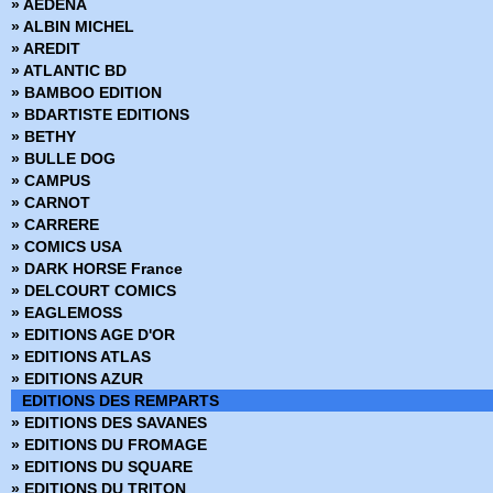
» AEDENA
› Mandrake - Mondes mysterieux - 46
» ALBIN MICHEL
› Mandrake - Mondes mysterieux - 47
» AREDIT
› Mandrake - Mondes mysterieux - 48
» ATLANTIC BD
› Mandrake - Mondes mysterieux - 49
» BAMBOO EDITION
› Mandrake - Mondes mysterieux - 50
» BDARTISTE EDITIONS
› Mandrake - Mondes mysterieux - 51
» BETHY
› Mandrake - Mondes mysterieux - 52
» BULLE DOG
› Mandrake - Mondes mysterieux - 53
» CAMPUS
› Mandrake - Mondes mysterieux - 54
» CARNOT
› Mandrake - Mondes mysterieux - 55
» CARRERE
› Mandrake - Mondes mysterieux - 56
» COMICS USA
› Mandrake - Mondes mysterieux - 57
» DARK HORSE France
› Mandrake - Mondes mysterieux - 58
» DELCOURT COMICS
› Mandrake - Mondes mysterieux - 59
» EAGLEMOSS
› Mandrake - Mondes mysterieux - 60
» EDITIONS AGE D'OR
› Mandrake - Mondes mysterieux - 61
» EDITIONS ATLAS
› Mandrake - Mondes mysterieux - 62
» EDITIONS AZUR
› Mandrake - Mondes mysterieux - 63
EDITIONS DES REMPARTS
› Mandrake - Mondes mysterieux - 64
» EDITIONS DES SAVANES
› Mandrake - Mondes mysterieux - 65
» EDITIONS DU FROMAGE
› Mandrake - Mondes mysterieux - 66
» EDITIONS DU SQUARE
› Mandrake - Mondes mysterieux - 67
» EDITIONS DU TRITON