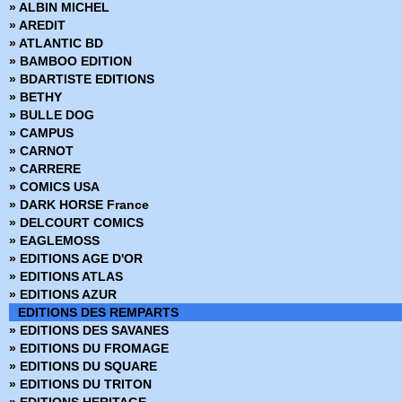
» ALBIN MICHEL
› Mandrake - Mondes mysterieux - 47
» AREDIT
› Mandrake - Mondes mysterieux - 48
» ATLANTIC BD
› Mandrake - Mondes mysterieux - 49
» BAMBOO EDITION
› Mandrake - Mondes mysterieux - 50
» BDARTISTE EDITIONS
› Mandrake - Mondes mysterieux - 51
» BETHY
› Mandrake - Mondes mysterieux - 52
» BULLE DOG
› Mandrake - Mondes mysterieux - 53
» CAMPUS
› Mandrake - Mondes mysterieux - 54
» CARNOT
› Mandrake - Mondes mysterieux - 55
» CARRERE
› Mandrake - Mondes mysterieux - 56
» COMICS USA
› Mandrake - Mondes mysterieux - 57
» DARK HORSE France
› Mandrake - Mondes mysterieux - 58
» DELCOURT COMICS
› Mandrake - Mondes mysterieux - 59
» EAGLEMOSS
› Mandrake - Mondes mysterieux - 60
» EDITIONS AGE D'OR
› Mandrake - Mondes mysterieux - 61
» EDITIONS ATLAS
› Mandrake - Mondes mysterieux - 62
» EDITIONS AZUR
› Mandrake - Mondes mysterieux - 63
EDITIONS DES REMPARTS
› Mandrake - Mondes mysterieux - 64
» EDITIONS DES SAVANES
› Mandrake - Mondes mysterieux - 65
» EDITIONS DU FROMAGE
› Mandrake - Mondes mysterieux - 66
» EDITIONS DU SQUARE
› Mandrake - Mondes mysterieux - 67
» EDITIONS DU TRITON
› Mandrake - Mondes mysterieux - 68