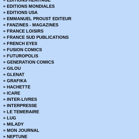
» EDITIONS HERITAGE
› Mandrake - Mondes mysterieux - 69
» EDITIONS MONDIALES
› Mandrake - Mondes mysterieux - 70
» EDITIONS USA
› Mandrake - Mondes mysterieux - 71
» EMMANUEL PROUST EDITEUR
› Mandrake - Mondes mysterieux - 72
» FANZINES - MAGAZINES
› Mandrake - Mondes mysterieux - 73
» FRANCE LOISIRS
› Mandrake - Mondes mysterieux - 74
» FRANCE SUD PUBLICATIONS
› Mandrake - Mondes mysterieux - 75
» FRENCH EYES
› Mandrake - Mondes mysterieux - 76
» FUSION COMICS
› Mandrake - Mondes mysterieux - 77
» FUTUROPOLIS
› Mandrake - Mondes mysterieux - 78
» GENERATION COMICS
› Mandrake - Mondes mysterieux - 79
» GILOU
› Mandrake - Mondes mysterieux - 80
» GLENAT
› Mandrake - Mondes mysterieux - 81
» GRAFIKA
› Mandrake - Mondes mysterieux - 82
» HACHETTE
› Mandrake - Mondes mysterieux - 83
» ICARE
› Mandrake - Mondes mysterieux - 84
» INTER-LIVRES
› Mandrake - Mondes mysterieux - 85
» INTERPRESSE
› Mandrake - Mondes mysterieux - 86
» LE TEMERAIRE
› Mandrake - Mondes mysterieux - 87
» LUG
› Mandrake - Mondes mysterieux - 88
» MILADY
› Mandrake - Mondes mysterieux - 89
» MON JOURNAL
› Mandrake - Mondes mysterieux - 90
» NEPTUNE
› Mandrake - Mondes mysterieux - 91