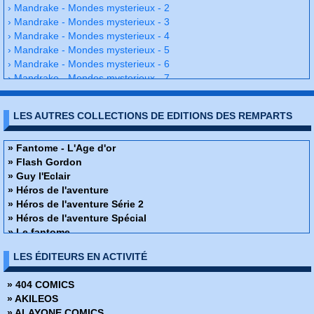
› Mandrake - Mondes mysterieux - 2
› Mandrake - Mondes mysterieux - 3
› Mandrake - Mondes mysterieux - 4
› Mandrake - Mondes mysterieux - 5
› Mandrake - Mondes mysterieux - 6
› Mandrake - Mondes mysterieux - 7
› Mandrake - Mondes mysterieux - 8
› Mandrake - Mondes mysterieux - 9
LES AUTRES COLLECTIONS DE EDITIONS DES REMPARTS
› Mandrake - Mondes mysterieux - 10
› Mandrake - Mondes mysterieux - 11
› Mandrake - Mondes mysterieux - 12
» Fantome - L'Age d'or
› Mandrake - Mondes mysterieux - 13
» Flash Gordon
› Mandrake - Mondes mysterieux - 14
» Guy l'Eclair
› Mandrake - Mondes mysterieux - 15
» Héros de l'aventure
› Mandrake - Mondes mysterieux - 16
» Héros de l'aventure Série 2
› Mandrake - Mondes mysterieux - 17
» Héros de l'aventure Spécial
› Mandrake - Mondes mysterieux - 18
» Le fantome
› Mandrake - Mondes mysterieux - 19
» Les Classiques de L'Aventure
LES ÉDITEURS EN ACTIVITÉ
› Mandrake - Mondes mysterieux - 20
» Les héros du mystère
› Mandrake - Mondes mysterieux - 21
» Les héros du mystère spécial
» 404 COMICS
› Mandrake - Mondes mysterieux - 22
» Magnus - An 4000
» AKILEOS
› Mandrake - Mondes mysterieux - 23
» Mandrake - L'Age d'or
» ALAYONE COMICS