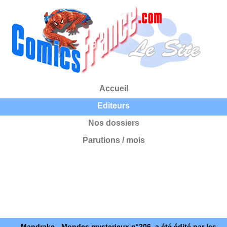
Accueil
Editeurs
Nos dossiers
Parutions / mois
Mandrake - Mondes mysterieux n°206, a été édité par les