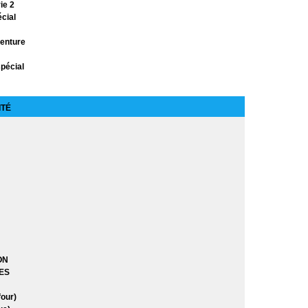
ie 2
cial
venture
pécial
sterieux
ITÉ
sinée
e 2
e 3
 2
ON
ES
our)