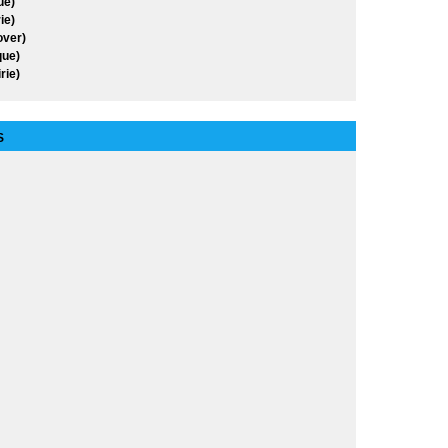
ue)
ie)
over)
ue)
rie)
S