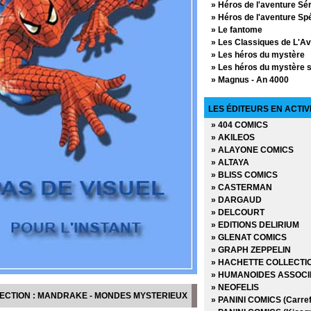
» Héros de l'aventure Sér
» Héros de l'aventure Spé
» Le fantome
» Les Classiques de L'A
» Les héros du mystère
» Les héros du mystère s
» Magnus - An 4000
» Mandrake - L'Age d'or
Mandrake - Mondes my
LES ÉDITEURS EN ACTIV
» Parade de la bande des
» 404 COMICS
» Prince Valiant
» AKILEOS
» Spécial le fantome
» ALAYONE COMICS
» Spécial le fantome séri
» ALTAYA
» Spécial le fantome séri
» BLISS COMICS
» Spécial Mandrake
» CASTERMAN
» Spécial Mandrake Série
» DARGAUD
» Star Trek
» DELCOURT
» Tonnerre
» EDITIONS DELIRIUM
» Turok
» GLENAT COMICS
» GRAPH ZEPPELIN
» HACHETTE COLLECTI
» HUMANOIDES ASSOCI
» NEOFELIS
LECTION : MANDRAKE - MONDES MYSTERIEUX
» PANINI COMICS (Carref