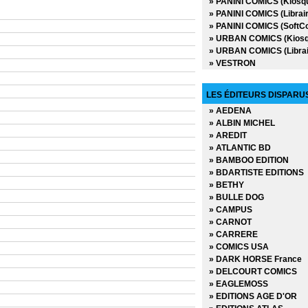
» PANINI COMICS (Kiosq
» PANINI COMICS (Librair
» PANINI COMICS (SoftC
» URBAN COMICS (Kiosq
» URBAN COMICS (Librai
» VESTRON
LES ÉDITEURS DISPARU
» AEDENA
» ALBIN MICHEL
» AREDIT
» ATLANTIC BD
» BAMBOO EDITION
» BDARTISTE EDITIONS
» BETHY
» BULLE DOG
» CAMPUS
» CARNOT
» CARRERE
» COMICS USA
» DARK HORSE France
» DELCOURT COMICS
» EAGLEMOSS
» EDITIONS AGE D'OR