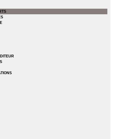
RTS
ES
E
DITEUR
ES
ATIONS