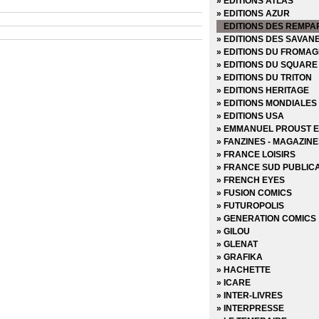
» EDITIONS ATLAS
» EDITIONS AZUR
EDITIONS DES REMPA
» EDITIONS DES SAVAN
» EDITIONS DU FROMAG
» EDITIONS DU SQUARE
» EDITIONS DU TRITON
» EDITIONS HERITAGE
» EDITIONS MONDIALES
» EDITIONS USA
» EMMANUEL PROUST E
» FANZINES - MAGAZIN
» FRANCE LOISIRS
» FRANCE SUD PUBLIC
» FRENCH EYES
» FUSION COMICS
» FUTUROPOLIS
» GENERATION COMICS
» GILOU
» GLENAT
» GRAFIKA
» HACHETTE
» ICARE
» INTER-LIVRES
» INTERPRESSE