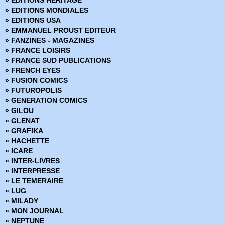
» EDITIONS HERITAGE
› Mandrake - Mondes mysterieux - 69
» EDITIONS MONDIALES
› Mandrake - Mondes mysterieux - 70
» EDITIONS USA
› Mandrake - Mondes mysterieux - 71
» EMMANUEL PROUST EDITEUR
› Mandrake - Mondes mysterieux - 72
» FANZINES - MAGAZINES
› Mandrake - Mondes mysterieux - 73
» FRANCE LOISIRS
› Mandrake - Mondes mysterieux - 74
» FRANCE SUD PUBLICATIONS
› Mandrake - Mondes mysterieux - 75
» FRENCH EYES
› Mandrake - Mondes mysterieux - 76
» FUSION COMICS
› Mandrake - Mondes mysterieux - 77
» FUTUROPOLIS
› Mandrake - Mondes mysterieux - 78
» GENERATION COMICS
› Mandrake - Mondes mysterieux - 79
» GILOU
› Mandrake - Mondes mysterieux - 80
» GLENAT
› Mandrake - Mondes mysterieux - 81
» GRAFIKA
› Mandrake - Mondes mysterieux - 82
» HACHETTE
› Mandrake - Mondes mysterieux - 83
» ICARE
› Mandrake - Mondes mysterieux - 84
» INTER-LIVRES
› Mandrake - Mondes mysterieux - 85
» INTERPRESSE
› Mandrake - Mondes mysterieux - 86
» LE TEMERAIRE
› Mandrake - Mondes mysterieux - 87
» LUG
› Mandrake - Mondes mysterieux - 88
» MILADY
› Mandrake - Mondes mysterieux - 89
» MON JOURNAL
› Mandrake - Mondes mysterieux - 90
» NEPTUNE
› Mandrake - Mondes mysterieux - 91