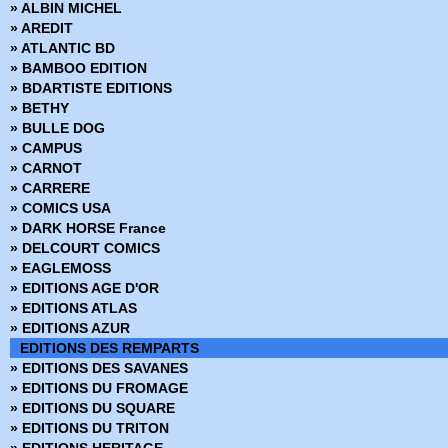
» ALBIN MICHEL
› Mandrake - Mondes mysterieux - 47
» AREDIT
› Mandrake - Mondes mysterieux - 48
» ATLANTIC BD
› Mandrake - Mondes mysterieux - 49
» BAMBOO EDITION
› Mandrake - Mondes mysterieux - 50
» BDARTISTE EDITIONS
› Mandrake - Mondes mysterieux - 51
» BETHY
› Mandrake - Mondes mysterieux - 52
» BULLE DOG
› Mandrake - Mondes mysterieux - 53
» CAMPUS
› Mandrake - Mondes mysterieux - 54
» CARNOT
› Mandrake - Mondes mysterieux - 55
» CARRERE
› Mandrake - Mondes mysterieux - 56
» COMICS USA
› Mandrake - Mondes mysterieux - 57
» DARK HORSE France
› Mandrake - Mondes mysterieux - 58
» DELCOURT COMICS
› Mandrake - Mondes mysterieux - 59
» EAGLEMOSS
› Mandrake - Mondes mysterieux - 60
» EDITIONS AGE D'OR
› Mandrake - Mondes mysterieux - 61
» EDITIONS ATLAS
› Mandrake - Mondes mysterieux - 62
» EDITIONS AZUR
› Mandrake - Mondes mysterieux - 63
EDITIONS DES REMPARTS
› Mandrake - Mondes mysterieux - 64
» EDITIONS DES SAVANES
› Mandrake - Mondes mysterieux - 65
» EDITIONS DU FROMAGE
› Mandrake - Mondes mysterieux - 66
» EDITIONS DU SQUARE
› Mandrake - Mondes mysterieux - 67
» EDITIONS DU TRITON
› Mandrake - Mondes mysterieux - 68