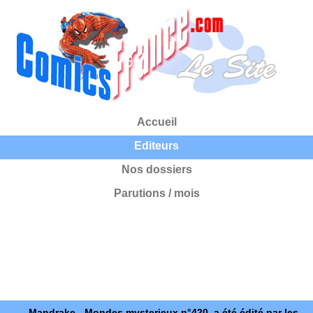
Accueil
Editeurs
Nos dossiers
Parutions / mois
Mandrake - Mondes mysterieux n°420, a été édité par les