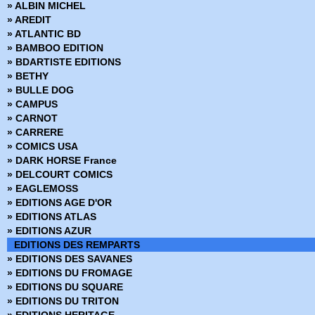
» ALBIN MICHEL
› Mandrake - Mondes mysterieux - 47
» AREDIT
› Mandrake - Mondes mysterieux - 48
» ATLANTIC BD
› Mandrake - Mondes mysterieux - 49
» BAMBOO EDITION
› Mandrake - Mondes mysterieux - 50
» BDARTISTE EDITIONS
› Mandrake - Mondes mysterieux - 51
» BETHY
› Mandrake - Mondes mysterieux - 52
» BULLE DOG
› Mandrake - Mondes mysterieux - 53
» CAMPUS
› Mandrake - Mondes mysterieux - 54
» CARNOT
› Mandrake - Mondes mysterieux - 55
» CARRERE
› Mandrake - Mondes mysterieux - 56
» COMICS USA
› Mandrake - Mondes mysterieux - 57
» DARK HORSE France
› Mandrake - Mondes mysterieux - 58
» DELCOURT COMICS
› Mandrake - Mondes mysterieux - 59
» EAGLEMOSS
› Mandrake - Mondes mysterieux - 60
» EDITIONS AGE D'OR
› Mandrake - Mondes mysterieux - 61
» EDITIONS ATLAS
› Mandrake - Mondes mysterieux - 62
» EDITIONS AZUR
› Mandrake - Mondes mysterieux - 63
EDITIONS DES REMPARTS
› Mandrake - Mondes mysterieux - 64
» EDITIONS DES SAVANES
› Mandrake - Mondes mysterieux - 65
» EDITIONS DU FROMAGE
› Mandrake - Mondes mysterieux - 66
» EDITIONS DU SQUARE
› Mandrake - Mondes mysterieux - 67
» EDITIONS DU TRITON
› Mandrake - Mondes mysterieux - 68