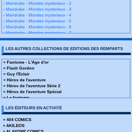
› Mandrake - Mondes mysterieux - 2
› Mandrake - Mondes mysterieux - 3
› Mandrake - Mondes mysterieux - 4
› Mandrake - Mondes mysterieux - 5
› Mandrake - Mondes mysterieux - 6
› Mandrake - Mondes mysterieux - 7
› Mandrake - Mondes mysterieux - 8
› Mandrake - Mondes mysterieux - 9
LES AUTRES COLLECTIONS DE EDITIONS DES REMPARTS
› Mandrake - Mondes mysterieux - 10
› Mandrake - Mondes mysterieux - 11
› Mandrake - Mondes mysterieux - 12
» Fantome - L'Age d'or
› Mandrake - Mondes mysterieux - 13
» Flash Gordon
› Mandrake - Mondes mysterieux - 14
» Guy l'Eclair
› Mandrake - Mondes mysterieux - 15
» Héros de l'aventure
› Mandrake - Mondes mysterieux - 16
» Héros de l'aventure Série 2
› Mandrake - Mondes mysterieux - 17
» Héros de l'aventure Spécial
› Mandrake - Mondes mysterieux - 18
» Le fantome
› Mandrake - Mondes mysterieux - 19
» Les Classiques de L'Aventure
LES ÉDITEURS EN ACTIVITÉ
› Mandrake - Mondes mysterieux - 20
» Les héros du mystère
› Mandrake - Mondes mysterieux - 21
» Les héros du mystère spécial
» 404 COMICS
› Mandrake - Mondes mysterieux - 22
» Magnus - An 4000
» AKILEOS
› Mandrake - Mondes mysterieux - 23
» Mandrake - L'Age d'or
» ALAYONE COMICS