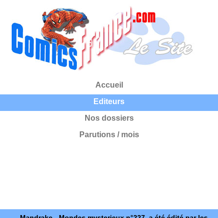
Accueil
Editeurs
Nos dossiers
Parutions / mois
Mandrake - Mondes mysterieux n°227, a été édité par les