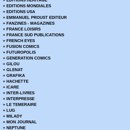
» EDITIONS HERITAGE
› Mandrake - Mondes mysterieux - 69
» EDITIONS MONDIALES
› Mandrake - Mondes mysterieux - 70
» EDITIONS USA
› Mandrake - Mondes mysterieux - 71
» EMMANUEL PROUST EDITEUR
› Mandrake - Mondes mysterieux - 72
» FANZINES - MAGAZINES
› Mandrake - Mondes mysterieux - 73
» FRANCE LOISIRS
› Mandrake - Mondes mysterieux - 74
» FRANCE SUD PUBLICATIONS
› Mandrake - Mondes mysterieux - 75
» FRENCH EYES
› Mandrake - Mondes mysterieux - 76
» FUSION COMICS
› Mandrake - Mondes mysterieux - 77
» FUTUROPOLIS
› Mandrake - Mondes mysterieux - 78
» GENERATION COMICS
› Mandrake - Mondes mysterieux - 79
» GILOU
› Mandrake - Mondes mysterieux - 80
» GLENAT
› Mandrake - Mondes mysterieux - 81
» GRAFIKA
› Mandrake - Mondes mysterieux - 82
» HACHETTE
› Mandrake - Mondes mysterieux - 83
» ICARE
› Mandrake - Mondes mysterieux - 84
» INTER-LIVRES
› Mandrake - Mondes mysterieux - 85
» INTERPRESSE
› Mandrake - Mondes mysterieux - 86
» LE TEMERAIRE
› Mandrake - Mondes mysterieux - 87
» LUG
› Mandrake - Mondes mysterieux - 88
» MILADY
› Mandrake - Mondes mysterieux - 89
» MON JOURNAL
› Mandrake - Mondes mysterieux - 90
» NEPTUNE
› Mandrake - Mondes mysterieux - 91