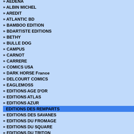
» AEDENA
› Mandrake - Mondes mysterieux - 46
» ALBIN MICHEL
› Mandrake - Mondes mysterieux - 47
» AREDIT
› Mandrake - Mondes mysterieux - 48
» ATLANTIC BD
› Mandrake - Mondes mysterieux - 49
» BAMBOO EDITION
› Mandrake - Mondes mysterieux - 50
» BDARTISTE EDITIONS
› Mandrake - Mondes mysterieux - 51
» BETHY
› Mandrake - Mondes mysterieux - 52
» BULLE DOG
› Mandrake - Mondes mysterieux - 53
» CAMPUS
› Mandrake - Mondes mysterieux - 54
» CARNOT
› Mandrake - Mondes mysterieux - 55
» CARRERE
› Mandrake - Mondes mysterieux - 56
» COMICS USA
› Mandrake - Mondes mysterieux - 57
» DARK HORSE France
› Mandrake - Mondes mysterieux - 58
» DELCOURT COMICS
› Mandrake - Mondes mysterieux - 59
» EAGLEMOSS
› Mandrake - Mondes mysterieux - 60
» EDITIONS AGE D'OR
› Mandrake - Mondes mysterieux - 61
» EDITIONS ATLAS
› Mandrake - Mondes mysterieux - 62
» EDITIONS AZUR
› Mandrake - Mondes mysterieux - 63
EDITIONS DES REMPARTS
› Mandrake - Mondes mysterieux - 64
» EDITIONS DES SAVANES
› Mandrake - Mondes mysterieux - 65
» EDITIONS DU FROMAGE
› Mandrake - Mondes mysterieux - 66
» EDITIONS DU SQUARE
› Mandrake - Mondes mysterieux - 67
» EDITIONS DU TRITON