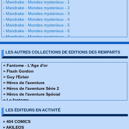
› Mandrake - Mondes mysterieux - 1
› Mandrake - Mondes mysterieux - 2
› Mandrake - Mondes mysterieux - 3
› Mandrake - Mondes mysterieux - 4
› Mandrake - Mondes mysterieux - 5
› Mandrake - Mondes mysterieux - 6
› Mandrake - Mondes mysterieux - 7
› Mandrake - Mondes mysterieux - 8
› Mandrake - Mondes mysterieux - 9
LES AUTRES COLLECTIONS DE EDITIONS DES REMPARTS
› Mandrake - Mondes mysterieux - 10
› Mandrake - Mondes mysterieux - 11
› Mandrake - Mondes mysterieux - 12
» Fantome - L'Age d'or
› Mandrake - Mondes mysterieux - 13
» Flash Gordon
› Mandrake - Mondes mysterieux - 14
» Guy l'Eclair
› Mandrake - Mondes mysterieux - 15
» Héros de l'aventure
› Mandrake - Mondes mysterieux - 16
» Héros de l'aventure Série 2
› Mandrake - Mondes mysterieux - 17
» Héros de l'aventure Spécial
› Mandrake - Mondes mysterieux - 18
» Le fantome
› Mandrake - Mondes mysterieux - 19
» Les Classiques de L'Aventure
LES ÉDITEURS EN ACTIVITÉ
› Mandrake - Mondes mysterieux - 20
» Les héros du mystère
› Mandrake - Mondes mysterieux - 21
» Les héros du mystère spécial
» 404 COMICS
› Mandrake - Mondes mysterieux - 22
» Magnus - An 4000
» AKILEOS
› Mandrake - Mondes mysterieux - 23
» Mandrake - L'Age d'or