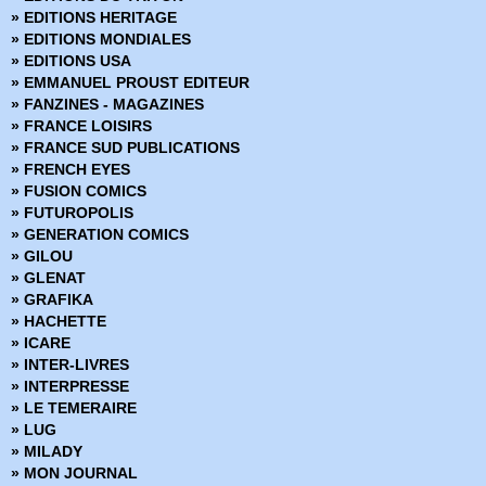
› Mandrake - Mondes mysterieux - 68
» EDITIONS HERITAGE
› Mandrake - Mondes mysterieux - 69
» EDITIONS MONDIALES
› Mandrake - Mondes mysterieux - 70
» EDITIONS USA
› Mandrake - Mondes mysterieux - 71
» EMMANUEL PROUST EDITEUR
› Mandrake - Mondes mysterieux - 72
» FANZINES - MAGAZINES
› Mandrake - Mondes mysterieux - 73
» FRANCE LOISIRS
› Mandrake - Mondes mysterieux - 74
» FRANCE SUD PUBLICATIONS
› Mandrake - Mondes mysterieux - 75
» FRENCH EYES
› Mandrake - Mondes mysterieux - 76
» FUSION COMICS
› Mandrake - Mondes mysterieux - 77
» FUTUROPOLIS
› Mandrake - Mondes mysterieux - 78
» GENERATION COMICS
› Mandrake - Mondes mysterieux - 79
» GILOU
› Mandrake - Mondes mysterieux - 80
» GLENAT
› Mandrake - Mondes mysterieux - 81
» GRAFIKA
› Mandrake - Mondes mysterieux - 82
» HACHETTE
› Mandrake - Mondes mysterieux - 83
» ICARE
› Mandrake - Mondes mysterieux - 84
» INTER-LIVRES
› Mandrake - Mondes mysterieux - 85
» INTERPRESSE
› Mandrake - Mondes mysterieux - 86
» LE TEMERAIRE
› Mandrake - Mondes mysterieux - 87
» LUG
› Mandrake - Mondes mysterieux - 88
» MILADY
› Mandrake - Mondes mysterieux - 89
» MON JOURNAL
› Mandrake - Mondes mysterieux - 90