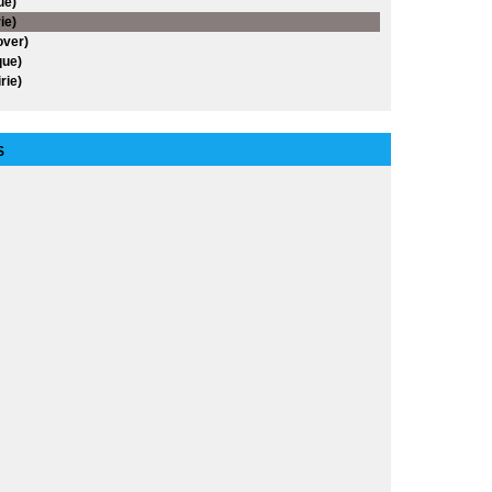
ue)
ie)
over)
ue)
rie)
S
es
cs
an
agas
nables