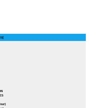
n anniversaire
ITÉ
res
res Saison 8
)
ON
)
ES
our)