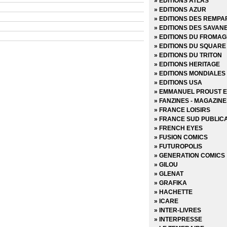
» EDITIONS ATLAS
» Marvel Anthologie
» EDITIONS AZUR
» Marvel Aventures
» EDITIONS DES REMPA
» Marvel Cinematic
» EDITIONS DES SAVAN
» Marvel Classic - Les In
» EDITIONS DU FROMAG
» Marvel Dark
» EDITIONS DU SQUARE
» Marvel Decades
» EDITIONS DU TRITON
» Marvel Deluxe
» EDITIONS HERITAGE
» Marvel Epic Collection
» EDITIONS MONDIALES
» Marvel Events
» EDITIONS USA
» Marvel Gold
» EMMANUEL PROUST E
» Marvel Graphic Novels
» FANZINES - MAGAZIN
» Marvel Icons
» FRANCE LOISIRS
» Marvel Illustration Boo
» FRANCE SUD PUBLIC
» Marvel Kids
» FRENCH EYES
» Marvel Legacy
» FUSION COMICS
» Marvel Max
» FUTUROPOLIS
» Marvel Mini Monster
» GENERATION COMICS
» Marvel Monster Edition
» GILOU
» Marvel Multiverse
» GLENAT
» Marvel Next Gen
» GRAFIKA
» Marvel Now
» HACHETTE
Marvel Omnibus
» ICARE
» Marvel Poche
» INTER-LIVRES
» Marvel Premium
» INTERPRESSE
» Marvel Prestige