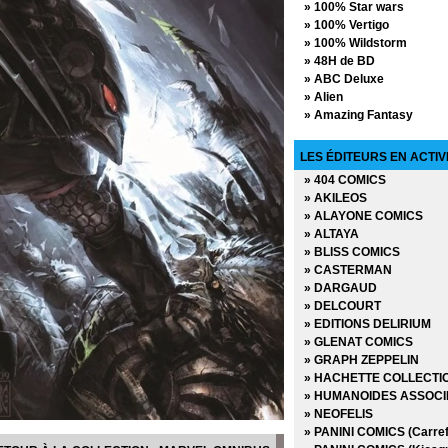
» 100% Star wars
» 100% Vertigo
» 100% Wildstorm
» 48H de BD
» ABC Deluxe
» Alien
» Amazing Fantasy
» Avengers - La collectio
» AWA Studios
LES ÉDITEURS EN ACTIV
» Best Comics
» 404 COMICS
» Best of Marvel
» AKILEOS
» Best Sellers
» ALAYONE COMICS
» Black, White & Blood
» ALTAYA
» Boom Studios
» BLISS COMICS
» Buffy contre les vampi
» CASTERMAN
» Buffy contre les vampi
» DARGAUD
» Coffret Panini Comics
» DELCOURT
» Collection inconnue
» EDITIONS DELIRIUM
» Conan (2009)
» GLENAT COMICS
» Conan Colossal
» GRAPH ZEPPELIN
» Conan le barbare (2019
» HACHETTE COLLECTI
» Conan le barbare (2024
» HUMANOIDES ASSOCI
» Dark Horse
» NEOFELIS
» Dark Side
» PANINI COMICS (Carref
» DC Absolute