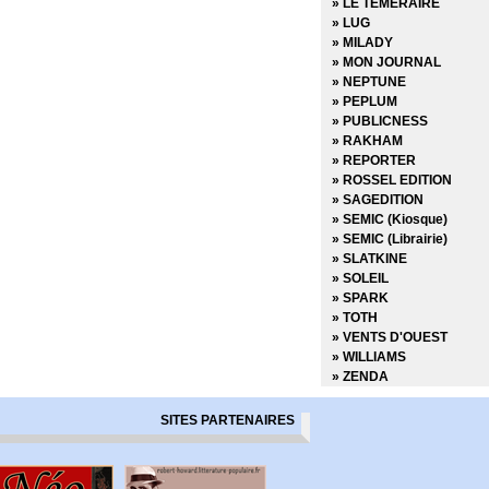
» LE TEMERAIRE
» Marvel Select
» LUG
» Marvel Super Héroines
» MILADY
» Marvel Transatlantique
» MON JOURNAL
» Marvel Verse
» NEPTUNE
» Marvel Vintage
» PEPLUM
» Marvel Visionnaries
» PUBLICNESS
» Millarworld
» RAKHAM
» Miracleman
» REPORTER
» Must Have
» ROSSEL EDITION
» Nomen Omen
» SAGEDITION
» Panini Comics France f
» SEMIC (Kiosque)
» Powers
» SEMIC (Librairie)
» Prix Découverte
» SLATKINE
» Project Superpowers
» SOLEIL
» Red Sonja
» SPARK
» Savage Sword of Conan
» TOTH
» Savage Sword of Conan
» VENTS D'OUEST
» Shaolin Cowboy
» WILLIAMS
» Spider-man
» ZENDA
» Spider-man - La collect
» Spider-man - Les Aven
SITES PARTENAIRES
» Spider-man - Les incon
» Spider-man et les héro
» Star Wars - Epic Collec
» Star wars - L'équilibre 