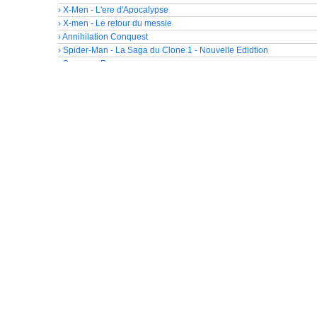
› X-Men - L'ere d'Apocalypse
› X-men - Le retour du messie
› Annihilation Conquest
› Spider-Man - La Saga du Clone 1 - Nouvelle Edidtion
› Supreme Power
› Spider-Man - La Saga du Clone 2 - Nouvelle Edidtion
› Ultimate Spider-Man - La mort de Spider-man
› Le tombeau de Dracula - La nuit du vampire
› Terre X - Trilogie - Alpha
› Terre X - Trilogie - Omega
› Spider-Man - La Saga du Clone 3 - Nouvelle Edidtion
› X-Men - L'Ere d'Apocalypse
› Ultimate Spider-man - Tome 1 - Pouvoirs et responsabilités
› Onslaught - Nouvelle Edition
› Le tombeau de Dracula - Tome 2
› Conan le barbare
› Les Quatre Fantastiques par John Byrne 1
› Les Quatre Fantastiques par John Byrne 1 - Exclu Panini
› Ultimate Spider-man - Tome 2 - Hollywood
› Ultimate Spider-man - Tome 2 - Hollywood - Exclu Panini
› Heroes Reborn - Exclu Panini
› Heroes Reborn
› Marvel Universe par John Byrne