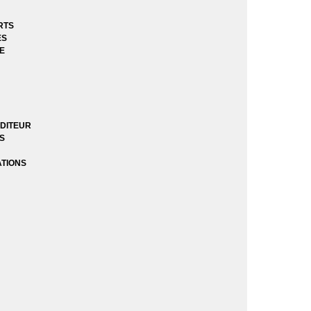
RTS
ES
tégrales
E
DITEUR
ES
k
ATIONS