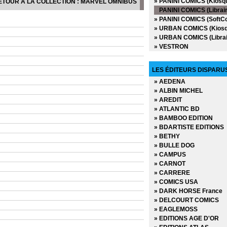
» PANINI COMICS (Kiosq
ETOUR À LA COLLECTION : MARVEL OMNIBUS
» DC Anthologie
PANINI COMICS (Librair
» DC Archives
» PANINI COMICS (SoftC
» DC Big Book
» URBAN COMICS (Kiosq
» DC Cult
» URBAN COMICS (Librai
» DC Deluxe
» VESTRON
» DC Heroes
» DC Icons
» DC Omnibus
LES ÉDITEURS DISPARU
» Deadpool Versus
» AEDENA
» Dynamite
» ALBIN MICHEL
» Edition limitée
» AREDIT
» Edition Prestige
» ATLANTIC BD
» Encyclopédies Marvel
» BAMBOO EDITION
» Ere de Conan
» BDARTISTE EDITIONS
» Fringe
» BETHY
» Green Hornet
» BULLE DOG
» Hors Collections
» CAMPUS
» Iron-man - Les Aventur
» CARNOT
» La planéte des singes
» CARRERE
» Le printemps des Comi
» COMICS USA
» Les chroniques de Con
» DARK HORSE France
» Marvel - Les grandes s
» DELCOURT COMICS
» Marvel - Les incontour
» EAGLEMOSS
» Marvel - Les origines
» EDITIONS AGE D'OR
» Marvel Absolute