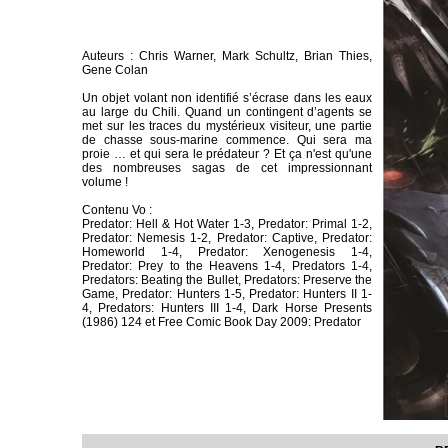
Auteurs : Chris Warner, Mark Schultz, Brian Thies,
Gene Colan
Un objet volant non identifié s’écrase dans les eaux
au large du Chili. Quand un contingent d’agents se
met sur les traces du mystérieux visiteur, une partie
de chasse sous-marine commence. Qui sera ma
proie … et qui sera le prédateur ? Et ça n'est qu'une
des nombreuses sagas de cet impressionnant
volume !
Contenu Vo :
Predator: Hell & Hot Water 1-3, Predator: Primal 1-2,
Predator: Nemesis 1-2, Predator: Captive, Predator:
Homeworld 1-4, Predator: Xenogenesis 1-4,
Predator: Prey to the Heavens 1-4, Predators 1-4,
Predators: Beating the Bullet, Predators: Preserve the
Game, Predator: Hunters 1-5, Predator: Hunters II 1-
4, Predators: Hunters III 1-4, Dark Horse Presents
(1986) 124 et Free Comic Book Day 2009: Predator