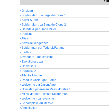
« R
› Onslaught
› Spider-Man : La Saga du Clone 1
› Silver Surfer
› Spider-Man : La Saga du Clone 2
› Daredevil par Frank Miller
› Punisher
› Alias
› Actes de vengeance
› Spider-man par Todd McFarlane
› Earth X
› Avengers - The crossing
› Evolutionary war
› Universe X
› Paradise X
› Atlantis Attaque
› Road to Onslaught - Tome 1
› Wolverine par Jason Aaron
› Ultimate Spider-man Miles Morales 1
› Miles Morales ultimate Spider-man
› Wolverine - La revanche
› Le complexe du Messie
› Annihilation