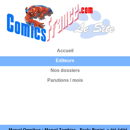
Accueil
Editeurs
Nos dossiers
Parutions / mois
Marvel Omnibus : Marvel Zombies - Exclu Panini, a été édité