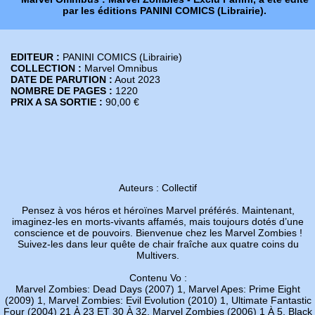
par les éditions PANINI COMICS (Librairie).
EDITEUR :
PANINI COMICS (Librairie)
COLLECTION :
Marvel Omnibus
DATE DE PARUTION :
Aout 2023
NOMBRE DE PAGES :
1220
PRIX A SA SORTIE :
90,00 €
Auteurs : Collectif
Pensez à vos héros et héroïnes Marvel préférés. Maintenant,
imaginez-les en morts-vivants affamés, mais toujours dotés d’une
conscience et de pouvoirs. Bienvenue chez les Marvel Zombies !
Suivez-les dans leur quête de chair fraîche aux quatre coins du
Multivers.
Contenu Vo :
Marvel Zombies: Dead Days (2007) 1, Marvel Apes: Prime Eight
(2009) 1, Marvel Zombies: Evil Evolution (2010) 1, Ultimate Fantastic
Four (2004) 21 À 23 ET 30 À 32, Marvel Zombies (2006) 1 À 5, Black