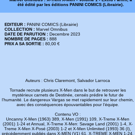
été édité par les éditions PANINI COMICS (Librairie).
EDITEUR :
PANINI COMICS (Librairie)
COLLECTION :
Marvel Omnibus
DATE DE PARUTION :
Decembre 2023
NOMBRE DE PAGES :
888
PRIX A SA SORTIE :
80,00 €
Auteurs : Chris Claremont, Salvador Larroca
Tornade recrute plusieurs X-Men dans le but de retrouver les
mystérieux carnets de Destinée, censés prédire le futur de
l’humanité. Le dangereux Vargas se met rapidement sur leur chemin,
avec des conséquences épouvantables pour l’équipe.
Contenu VO :
Uncanny X-Men (1963) 389, X-Men (1991) 109, X-Treme X-Men
(2001) 1-24 et Annual, X-Treme X-Men: Savage Land (2001) 1-4, X-
Treme X-Men X-Posé (2003) 1-2 et X-Men Unlimited (1993) 36 (I),
précédemment publiés dans X-MEN (V1) 61, X-TREME X-MEN 1-24,