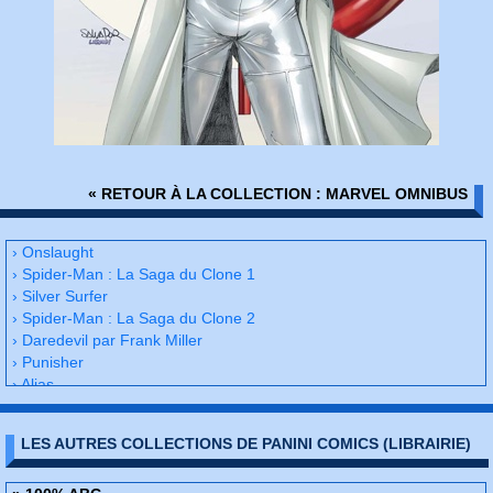
« RETOUR À LA COLLECTION : MARVEL OMNIBUS
› Onslaught
› Spider-Man : La Saga du Clone 1
› Silver Surfer
› Spider-Man : La Saga du Clone 2
› Daredevil par Frank Miller
› Punisher
› Alias
› Actes de vengeance
› Spider-man par Todd McFarlane
LES AUTRES COLLECTIONS DE PANINI COMICS (LIBRAIRIE)
› Earth X
› Avengers - The crossing