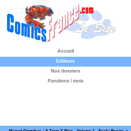
Accueil
Editeurs
Nos dossiers
Parutions / mois
Marvel Omnibus : X-Trem X-Men - Volume 1 - Exclu Panini, a