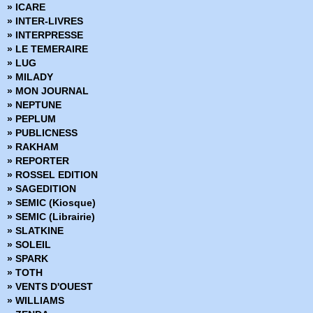
» ICARE
» Marvel Multiverse
» INTER-LIVRES
» Marvel Next Gen
» INTERPRESSE
» Marvel Now
» LE TEMERAIRE
» Marvel Omnibus
» LUG
» Marvel Poche
» MILADY
» Marvel Premium
» MON JOURNAL
» Marvel Prestige
» NEPTUNE
» Marvel Select
» PEPLUM
» Marvel Super Héroines
» PUBLICNESS
» Marvel Transatlantique
» RAKHAM
» Marvel Verse
» REPORTER
» Marvel Vintage
» ROSSEL EDITION
» Marvel Visionnaries
» SAGEDITION
» Millarworld
» SEMIC (Kiosque)
» Miracleman
» SEMIC (Librairie)
» Must Have
» SLATKINE
» Nomen Omen
» SOLEIL
» Panini Comics France fête ses 20 ans
» SPARK
» Powers
» TOTH
» Prix Découverte
» VENTS D'OUEST
» Project Superpowers
» WILLIAMS
» Red Sonja