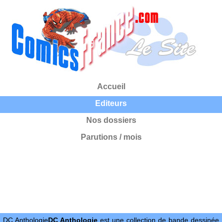
Accueil
Editeurs
Nos dossiers
Parutions / mois
DC Anthologie
DC Anthologie
est une collection de bande dessinée