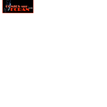
» The Complete Spider-Man Strips
» TKO Comics
» Vertigo Big Book
» Vertigo Cult
» Vertigo Deluxe
» Vertigo Graphic Novel
» Web of Heroes Collection
» Wildstorm Anthologie
» Wildstorm Deluxe
» Wildstorm graphic novel