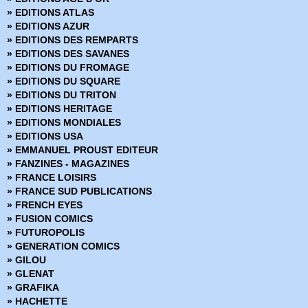
» Les chroniques de Conan
» EDITIONS ATLAS
» Marvel - Les grandes sagas
» EDITIONS AZUR
» Marvel - Les incontournables
» EDITIONS DES REMPARTS
» Marvel - Les origines
» EDITIONS DES SAVANES
» Marvel Absolute
» EDITIONS DU FROMAGE
» Marvel Anthologie
» EDITIONS DU SQUARE
» Marvel Aventures
» EDITIONS DU TRITON
» Marvel Cinematic
» EDITIONS HERITAGE
» Marvel Classic - Les Intégrales
» EDITIONS MONDIALES
» Marvel Dark
» EDITIONS USA
» Marvel Decades
» EMMANUEL PROUST EDITEUR
» Marvel Deluxe
» FANZINES - MAGAZINES
» Marvel Epic Collection
» FRANCE LOISIRS
» Marvel Events
» FRANCE SUD PUBLICATIONS
» Marvel Gold
» FRENCH EYES
» Marvel Graphic Novels
» FUSION COMICS
» Marvel Icons
» FUTUROPOLIS
» Marvel Illustration Book
» GENERATION COMICS
» Marvel Kids
» GILOU
» Marvel Legacy
» GLENAT
» Marvel Max
» GRAFIKA
» Marvel Mini Monster
» HACHETTE
» Marvel Monster Edition