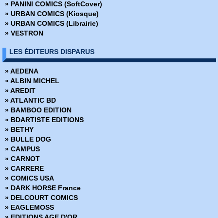
» PANINI COMICS (SoftCover)
» Dark Side
» URBAN COMICS (Kiosque)
» DC Absolute
» URBAN COMICS (Librairie)
DC Anthologie
» VESTRON
» DC Archives
» DC Big Book
LES ÉDITEURS DISPARUS
» DC Cult
» DC Deluxe
» AEDENA
» DC Heroes
» ALBIN MICHEL
» DC Icons
» AREDIT
» DC Omnibus
» ATLANTIC BD
» Deadpool Versus
» BAMBOO EDITION
» Dynamite
» BDARTISTE EDITIONS
» Edition limitée
» BETHY
» Edition Prestige
» BULLE DOG
» Encyclopédies Marvel
» CAMPUS
» Ere de Conan
» CARNOT
» Fringe
» CARRERE
» Green Hornet
» COMICS USA
» Hors Collections
» DARK HORSE France
» Iron-man - Les Aventures
» DELCOURT COMICS
» La planéte des singes
» EAGLEMOSS
» Le printemps des Comics
» EDITIONS AGE D'OR