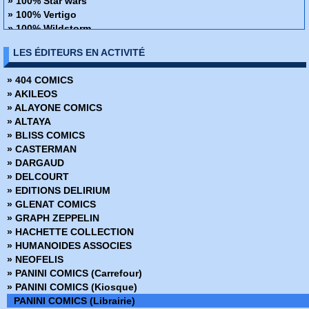
» 100% Star wars
» 100% Vertigo
» 100% Wildstorm
» 48H de BD
LES ÉDITEURS EN ACTIVITÉ
» ABC Deluxe
» Alien
» 404 COMICS
» Amazing Fantasy
» AKILEOS
» Avengers - La collection anniversaire
» ALAYONE COMICS
» AWA Studios
» ALTAYA
» Best Comics
» BLISS COMICS
» Best of Marvel
» CASTERMAN
» Best Sellers
» DARGAUD
» Black, White & Blood
» DELCOURT
» Boom Studios
» EDITIONS DELIRIUM
» Buffy contre les vampires
» GLENAT COMICS
» Buffy contre les vampires Saison 8
» GRAPH ZEPPELIN
» Coffret Panini Comics
» HACHETTE COLLECTION
» Collection inconnue
» HUMANOIDES ASSOCIES
» Conan (2009)
» NEOFELIS
» Conan Colossal
» PANINI COMICS (Carrefour)
» Conan le barbare (2019)
» PANINI COMICS (Kiosque)
» Conan le barbare (2024)
PANINI COMICS (Librairie)
» Dark Horse