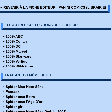
« REVENIR À LA FICHE EDITEUR : PANINI COMICS (LIBRAIRIE)
LES AUTRES COLLECTIONS DE L'EDITEUR
» 100% ABC
» 100% Conan
» 100% DC
» 100% Marvel
» 100% Star wars
» 100% Vertigo
» 100% Wildstorm
» 48H de BD
TRAITANT DU MÊME SUJET
» ABC Deluxe
» Alien
» Amazing Fantasy
» Spider-Man Hors Série
» Avengers - La collection anniversaire
» Fantask
» AWA Studios
» Spider-man Extra
» Best Comics
» Spider-man l'Age D'or
» Best of Marvel
» Spider-girl
» Best Sellers
» Spider-man Hors Série (Vol 1 - 2001)