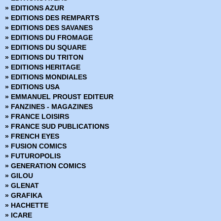
» Marvel Deluxe
» EDITIONS AZUR
» Marvel Epic Collection
» EDITIONS DES REMPARTS
» Marvel Events
» EDITIONS DES SAVANES
» Marvel Gold
» EDITIONS DU FROMAGE
» Marvel Graphic Novels
» EDITIONS DU SQUARE
» Marvel Icons
» EDITIONS DU TRITON
» Marvel Illustration Book
» EDITIONS HERITAGE
» Marvel Kids
» EDITIONS MONDIALES
» Marvel Legacy
» EDITIONS USA
» Marvel Max
» EMMANUEL PROUST EDITEUR
» Marvel Mini Monster
» FANZINES - MAGAZINES
» Marvel Monster Edition
» FRANCE LOISIRS
» Marvel Multiverse
» FRANCE SUD PUBLICATIONS
» Marvel Next Gen
» FRENCH EYES
» Marvel Now
» FUSION COMICS
» Marvel Omnibus
» FUTUROPOLIS
» Marvel Poche
» GENERATION COMICS
» Marvel Premium
» GILOU
» Marvel Prestige
» GLENAT
» Marvel Select
» GRAFIKA
» Marvel Super Héroines
» HACHETTE
» Marvel Transatlantique
» ICARE
» Marvel Verse