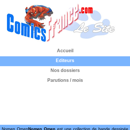
Accueil
Editeurs
Nos dossiers
Parutions / mois
Nomen Omen
Nomen Omen
est une collection de bande dessinée