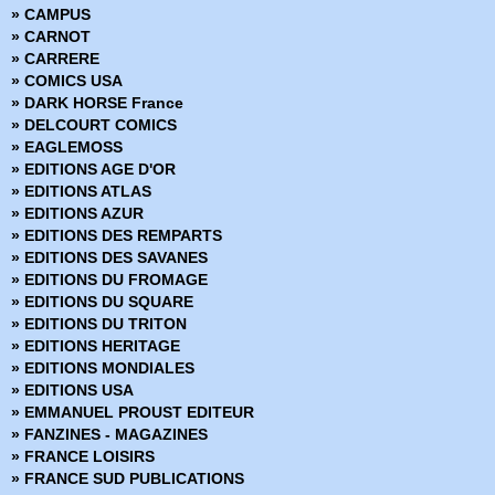
» Encyclopédies Marvel
» CAMPUS
» Ere de Conan
» CARNOT
» Fringe
» CARRERE
» Green Hornet
» COMICS USA
» Hors Collections
» DARK HORSE France
» Iron-man - Les Aventures
» DELCOURT COMICS
» La planéte des singes
» EAGLEMOSS
» Le printemps des Comics
» EDITIONS AGE D'OR
» Les chroniques de Conan
» EDITIONS ATLAS
» Marvel - Les grandes sagas
» EDITIONS AZUR
» Marvel - Les incontournables
» EDITIONS DES REMPARTS
» Marvel - Les origines
» EDITIONS DES SAVANES
» Marvel Absolute
» EDITIONS DU FROMAGE
» Marvel Anthologie
» EDITIONS DU SQUARE
» Marvel Aventures
» EDITIONS DU TRITON
» Marvel Cinematic
» EDITIONS HERITAGE
» Marvel Classic - Les Intégrales
» EDITIONS MONDIALES
» Marvel Dark
» EDITIONS USA
» Marvel Decades
» EMMANUEL PROUST EDITEUR
» Marvel Deluxe
» FANZINES - MAGAZINES
» Marvel Epic Collection
» FRANCE LOISIRS
» Marvel Events
» FRANCE SUD PUBLICATIONS
» Marvel Gold