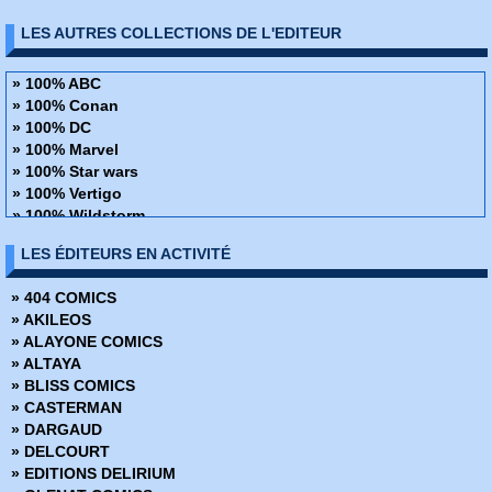
LES AUTRES COLLECTIONS DE L'EDITEUR
» 100% ABC
» 100% Conan
» 100% DC
» 100% Marvel
» 100% Star wars
» 100% Vertigo
» 100% Wildstorm
» 48H de BD
LES ÉDITEURS EN ACTIVITÉ
» ABC Deluxe
» Alien
» 404 COMICS
» Amazing Fantasy
» AKILEOS
» Avengers - La collection anniversaire
» ALAYONE COMICS
» AWA Studios
» ALTAYA
» Best Comics
» BLISS COMICS
» Best of Marvel
» CASTERMAN
» Best Sellers
» DARGAUD
» Black, White & Blood
» DELCOURT
» Boom Studios
» EDITIONS DELIRIUM
» Buffy contre les vampires