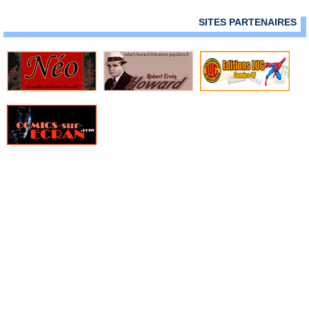
» Star Wars Hors Collection
SITES PARTENAIRES
» Star Wars Omnibus
» Star Wars Poche
» Star Wars-Verse
» Stardust
» The Boys
» The Boys Deluxe
» The Complete Spider-Man Strips
» TKO Comics
» Vertigo Big Book
» Vertigo Cult
» Vertigo Deluxe
» Vertigo Graphic Novel
» Web of Heroes Collection
» Wildstorm Anthologie
» Wildstorm Deluxe
» Wildstorm graphic novel