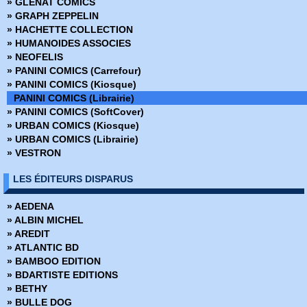
» GLENAT COMICS
» Buffy contre les vampires Saison 8
» GRAPH ZEPPELIN
» Coffret Panini Comics
» HACHETTE COLLECTION
» Collection inconnue
» HUMANOIDES ASSOCIES
» Conan (2009)
» NEOFELIS
» Conan Colossal
» PANINI COMICS (Carrefour)
» Conan le barbare (2019)
» PANINI COMICS (Kiosque)
» Conan le barbare (2024)
PANINI COMICS (Librairie)
» Dark Horse
» PANINI COMICS (SoftCover)
» Dark Side
» URBAN COMICS (Kiosque)
» DC Absolute
» URBAN COMICS (Librairie)
» DC Anthologie
» VESTRON
» DC Archives
» DC Big Book
LES ÉDITEURS DISPARUS
» DC Cult
» DC Deluxe
» AEDENA
» DC Heroes
» ALBIN MICHEL
» DC Icons
» AREDIT
» DC Omnibus
» ATLANTIC BD
» Deadpool Versus
» BAMBOO EDITION
» Dynamite
» BDARTISTE EDITIONS
» Edition limitée
» BETHY
» Edition Prestige
» BULLE DOG