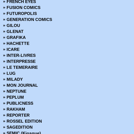
» FRENCH EYES
» Marvel Graphic Novels
» FUSION COMICS
» Marvel Icons
» FUTUROPOLIS
» Marvel Illustration Book
» GENERATION COMICS
» Marvel Kids
» GILOU
» Marvel Legacy
» GLENAT
» Marvel Max
» GRAFIKA
» Marvel Mini Monster
» HACHETTE
» Marvel Monster Edition
» ICARE
» Marvel Multiverse
» INTER-LIVRES
» Marvel Next Gen
» INTERPRESSE
» Marvel Now
» LE TEMERAIRE
» Marvel Omnibus
» LUG
» Marvel Poche
» MILADY
» Marvel Premium
» MON JOURNAL
» Marvel Prestige
» NEPTUNE
» Marvel Select
» PEPLUM
» Marvel Super Héroines
» PUBLICNESS
» Marvel Transatlantique
» RAKHAM
» Marvel Verse
» REPORTER
» Marvel Vintage
» ROSSEL EDITION
» Marvel Visionnaries
» SAGEDITION
» Millarworld
» SEMIC (Kiosque)