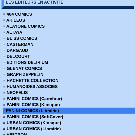
LES ÉDITEURS EN ACTIVITÉ
» ABC Deluxe
» Alien
» 404 COMICS
» Amazing Fantasy
» AKILEOS
» Avengers - La collection anniversaire
» ALAYONE COMICS
» AWA Studios
» ALTAYA
» Best Comics
» BLISS COMICS
» Best of Marvel
» CASTERMAN
» Best Sellers
» DARGAUD
» Black, White & Blood
» DELCOURT
» Boom Studios
» EDITIONS DELIRIUM
» Buffy contre les vampires
» GLENAT COMICS
» Buffy contre les vampires Saison 8
» GRAPH ZEPPELIN
» Coffret Panini Comics
» HACHETTE COLLECTION
» Collection inconnue
» HUMANOIDES ASSOCIES
» Conan (2009)
» NEOFELIS
» Conan Colossal
» PANINI COMICS (Carrefour)
» Conan le barbare (2019)
» PANINI COMICS (Kiosque)
» Conan le barbare (2024)
PANINI COMICS (Librairie)
» Dark Horse
» PANINI COMICS (SoftCover)
» Dark Side
» URBAN COMICS (Kiosque)
» DC Absolute
» URBAN COMICS (Librairie)
» DC Anthologie
» VESTRON