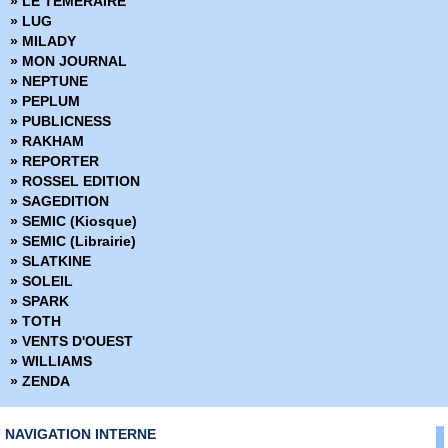
» LE TEMERAIRE
» Marvel Omnibus
» LUG
» Marvel Poche
» MILADY
» Marvel Premium
» MON JOURNAL
» Marvel Prestige
» NEPTUNE
» Marvel Select
» PEPLUM
» Marvel Super Héroines
» PUBLICNESS
» Marvel Transatlantique
» RAKHAM
» Marvel Verse
» REPORTER
» Marvel Vintage
» ROSSEL EDITION
» Marvel Visionnaries
» SAGEDITION
» Millarworld
» SEMIC (Kiosque)
» Miracleman
» SEMIC (Librairie)
» Must Have
» SLATKINE
» Nomen Omen
» SOLEIL
» Panini Comics France fête ses 20 ans
» SPARK
» Powers
» TOTH
» Prix Découverte
» VENTS D'OUEST
» Project Superpowers
» WILLIAMS
» Red Sonja
» ZENDA
» Savage Sword of Conan (2019)
» Savage Sword of Conan (2025)
» Shaolin Cowboy
NAVIGATION INTERNE