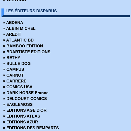
» DC Archives
» DC Big Book
LES ÉDITEURS DISPARUS
» DC Cult
» DC Deluxe
» AEDENA
» DC Heroes
» ALBIN MICHEL
» DC Icons
» AREDIT
» DC Omnibus
» ATLANTIC BD
» Deadpool Versus
» BAMBOO EDITION
» Dynamite
» BDARTISTE EDITIONS
» Edition limitée
» BETHY
» Edition Prestige
» BULLE DOG
» Encyclopédies Marvel
» CAMPUS
» Ere de Conan
» CARNOT
» Fringe
» CARRERE
» Green Hornet
» COMICS USA
» Hors Collections
» DARK HORSE France
» Iron-man - Les Aventures
» DELCOURT COMICS
» La planéte des singes
» EAGLEMOSS
» Le printemps des Comics
» EDITIONS AGE D'OR
» Les chroniques de Conan
» EDITIONS ATLAS
» Marvel - Les grandes sagas
» EDITIONS AZUR
» Marvel - Les incontournables
» EDITIONS DES REMPARTS
» Marvel - Les origines