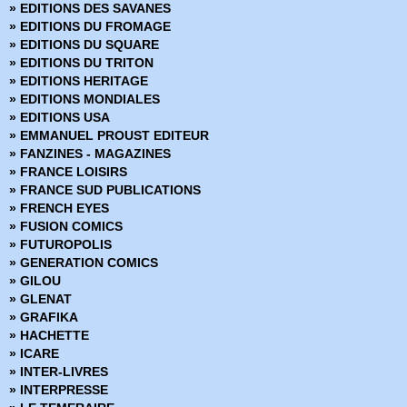
» EDITIONS DES SAVANES
» Marvel Absolute
» EDITIONS DU FROMAGE
» Marvel Anthologie
» EDITIONS DU SQUARE
» Marvel Aventures
» EDITIONS DU TRITON
» Marvel Cinematic
» EDITIONS HERITAGE
» Marvel Classic - Les Intégrales
» EDITIONS MONDIALES
» Marvel Dark
» EDITIONS USA
» Marvel Decades
» EMMANUEL PROUST EDITEUR
» Marvel Deluxe
» FANZINES - MAGAZINES
» Marvel Epic Collection
» FRANCE LOISIRS
» Marvel Events
» FRANCE SUD PUBLICATIONS
» Marvel Gold
» FRENCH EYES
» Marvel Graphic Novels
» FUSION COMICS
» Marvel Icons
» FUTUROPOLIS
» Marvel Illustration Book
» GENERATION COMICS
» Marvel Kids
» GILOU
» Marvel Legacy
» GLENAT
» Marvel Max
» GRAFIKA
» Marvel Mini Monster
» HACHETTE
» Marvel Monster Edition
» ICARE
» Marvel Multiverse
» INTER-LIVRES
» Marvel Next Gen
» INTERPRESSE
» Marvel Now