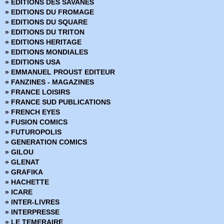
» EDITIONS DES SAVANES
» Corps de pierre
» EDITIONS DU FROMAGE
» Cosmic detective
» EDITIONS DU SQUARE
» Créatures sacrées
» EDITIONS DU TRITON
» Criminal
» EDITIONS HERITAGE
» Damn Them All
» EDITIONS MONDIALES
» Damned
» EDITIONS USA
» Dans la nuit noire
» EMMANUEL PROUST EDITEUR
» Dark Ride
» FANZINES - MAGAZINES
» Darkness
» FRANCE LOISIRS
» Dead Body Road
» FRANCE SUD PUBLICATIONS
» Dead inside
» FRENCH EYES
» Death Sentence
» FUSION COMICS
» Démons
» FUTUROPOLIS
» Density
» GENERATION COMICS
» Derniers tests avant l'apocalypse
» GILOU
» Des loups dans les murs
» GLENAT
» Desperados
» GRAFIKA
» Docteur Wertham
» HACHETTE
» Down
» ICARE
» Dracula
» INTER-LIVRES
» Dropsie Avenue
» INTERPRESSE
» Duck and Cover
» LE TEMERAIRE