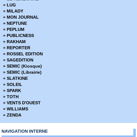
» Dune
» LUG
» Dust to Dust
» MILADY
» Echo
» MON JOURNAL
» Echos graphiques
» NEPTUNE
» Ed Gein Autopsie d'un tueur en série
» PEPLUM
» Edenwood
» PUBLICNESS
» Elektra
» RAKHAM
» Elektra Saga
» REPORTER
» Elephantmen
» ROSSEL EDITION
» Elric - La cité qui rêve
» SAGEDITION
» Excellence
» SEMIC (Kiosque)
» Extremity
» SEMIC (Librairie)
» Fagin le juif
» SLATKINE
» Faire de la bande dessinée
» SOLEIL
» Farmhand
» SPARK
» Fatale
» TOTH
» Fathom
» VENTS D'OUEST
» Fathom - Origines
» WILLIAMS
» Fell
» ZENDA
» Fight Girls
» Filles perdues
» Fire Power
NAVIGATION INTERNE
» Fondu au noir