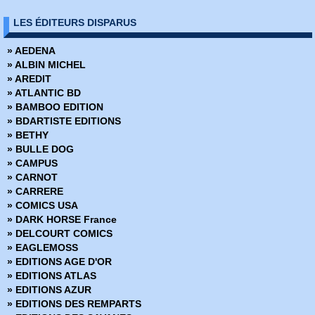
» Brit
» Green Lantern Showcase
LES ÉDITEURS DISPARUS
» BRZRKR
» Justice League of America
» BRZRKR - Bloodlines
» Trois-dans-un Flash
» AEDENA
» BuzzKill
» ALBIN MICHEL
» Cages
» AREDIT
» Canary
» ATLANTIC BD
» Captain Ginger
» BAMBOO EDITION
» Changing Ways
» BDARTISTE EDITIONS
» Charlie Adlard - Art Book
» BETHY
» Château l'attente
» BULLE DOG
» Chimichanga
» CAMPUS
» Choker
» CARNOT
» Chroniques de Corum
» CARRERE
» Chroniques de Groom Lake
» COMICS USA
» Cinder & Ashe
» DARK HORSE France
» ClaSSwar
» DELCOURT COMICS
» Clear
» EAGLEMOSS
» Clone
» EDITIONS AGE D'OR
» Clones
» EDITIONS ATLAS
» Clyde fans
» EDITIONS AZUR
» Codeflesh
» EDITIONS DES REMPARTS
» Collection Outsider