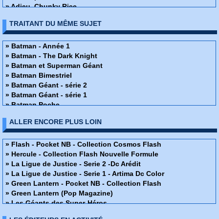
» Adieu, Chunky Rice
» Affaire de famille
TRAITANT DU MÊME SUJET
» Alex + Ada
» Ange ou Démon
» Apprendre à dessiner des super-héros
» Batman - Année 1
» Arrowsmith
» Batman - The Dark Knight
» Assistante & Exécutrice
» Batman et Superman Géant
» Astronauts in trouble
» Batman Bimestriel
» Athena
» Batman Géant - série 2
» Attoneen
» Batman Géant - série 1
» Au cœur de la tempête
» Batman Poche
» Avatar - Au coeur des ombres
» Batman
ALLER ENCORE PLUS LOIN
» Avatar - Aux frontières de pandora
» Batman - Le justicier
» Avatar - Le champ céleste
» Batman - Dark Knight
» Avatar - Le destin de Tsu Tey
» Batman
» Flash - Pocket NB - Collection Cosmos Flash
» Avatar - S'adapter ou mourir
Batman - Rire et mourir
» Hercule - Collection Flash Nouvelle Formule
» Bad Ass
» Batman - The Dark Knight
» La Ligue de Justice - Serie 2 -Dc Arédit
» Bad Blood
» Batman Legend
» La Ligue de Justice - Serie 1 - Artima Dc Color
» Barnstormers
» Batman Hors Collections
» Green Lantern - Pocket NB - Collection Flash
» Batman - Année 1
» Batman Hors Série 2
» Green Lantern (Pop Magazine)
Batman - Rire et mourir
» Batman Hors Série 1
» Les Géants des Super-Héros
» Batman - The Dark Knight
» Batman
» Shazam Spécial Géant