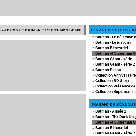
S ALBUMS DE BATMAN ET SUPERMAN GÉANT
LES AUTRES COLLECTIO
» Batman - Le détective
» Batman - Le justicier
» Batman Bimestriel
Batman et Superman G
» Batman Géant - série 1
» Batman Géant - série 2
» Batman Poche
» Collection Anniversaire
» Collection BD Story
» Collection Présence de 
» Collection Superman e
» Collection Un Max de
» GI Joe - Héros sans fro
TRAITANT DU MÊME SUJ
» Héros 2000 - La légion
» Batman - Année 1
» Le Monde de Krypton
» Batman - The Dark Kni
» Les Transformers
Batman et Superman G
» Mandrake
» Batman Bimestriel
» Phantom
» Batman Géant - série 2
» Scorpion