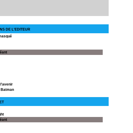
NS DE L'EDITEUR
 masqué
éant
l'avenir
t Batman
ntières
ET
 des super héros
ght
éant