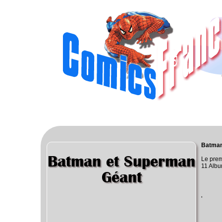
Batman
Batman et Superman
Le prem
11 Albu
Géant
'