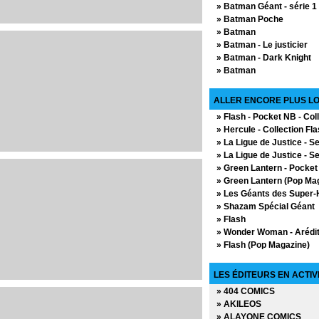
» Batman Géant - série 1
» Super Tarzan - série 1
» Batman Poche
» Super Tarzan - série 2
» Batman
» Superman Bimestriel
» Batman - Le justicier
» Superman et Batman et
» Batman - Dark Knight
» Superman et Batman et
» Batman
» Superman Géant - série
» Batman - Rire et mourir
» Superman Géant - série
» Batman - The Dark Kni
ALLER ENCORE PLUS LO
» Superman Poche
» Batman Legend
» Tarzan - Appel de la Ju
» Flash - Pocket NB - Co
» Batman Hors Collectio
» Tarzan - Mensuel - série
» Hercule - Collection Fl
» Batman Hors Série 2
» Tarzan Géant
» La Ligue de Justice - Se
» Batman Hors Série 1
» Tarzan Mensuel - série 
» La Ligue de Justice - S
» Batman
» Green Lantern - Pocket 
» Batman Magazine
» Green Lantern (Pop Ma
» Batman - La tragédie 
» Les Géants des Super-
» Batman
» Shazam Spécial Géant
» Batman bimestriel
» Flash
» Récit complet Batman
» Wonder Woman - Arédi
» Batman Rebirth
» Flash (Pop Magazine)
» Batman - Judge Dredd
» Atom (Pop Magazine)
» Batman - Edition intégr
» Atom - Artima Color D
LES ÉDITEURS EN ACTIV
» Batman - Manbat
» Aquaman (Pop Magazin
» Batman Univers - Hors 
» 404 COMICS
» JLA
» Batman - Le détective
» AKILEOS
» Hercule - Pocket NB - C
» Batman - Sanctuaire
» ALAYONE COMICS