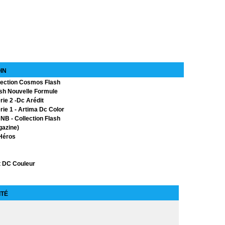
 Robin
 Robin
 1
 2
ght
IN
ngle
llection Cosmos Flash
ns
 1 - Vedette TV
ash Nouvelle Formule
rie 2 -Dc Arédit
2
erie 1 - Artima Dc Color
NB - Collection Flash
gazine)
du démon
Héros
t DC Couleur
ale
C Géant
ITÉ
e)
Série
 masqué
ollection Flash