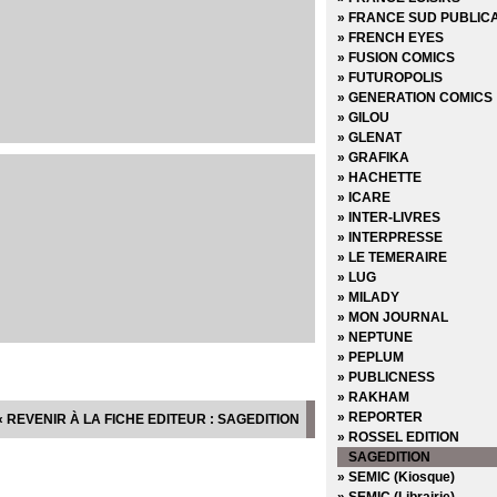
» FRANCE SUD PUBLIC
» FRENCH EYES
» FUSION COMICS
» FUTUROPOLIS
» GENERATION COMICS
» GILOU
» GLENAT
» GRAFIKA
» HACHETTE
» ICARE
» INTER-LIVRES
» INTERPRESSE
» LE TEMERAIRE
» LUG
» MILADY
» MON JOURNAL
» NEPTUNE
» PEPLUM
» PUBLICNESS
» RAKHAM
» REPORTER
« REVENIR À LA FICHE EDITEUR : SAGEDITION
» ROSSEL EDITION
SAGEDITION
» SEMIC (Kiosque)