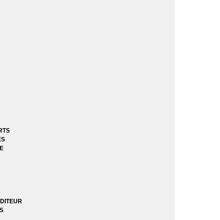
RTS
ES
E
DITEUR
ES