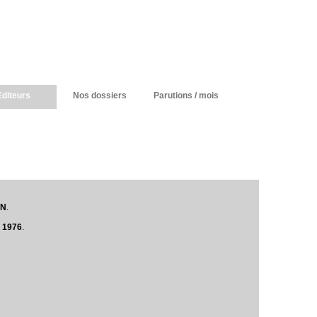
Editeurs
Nos dossiers
Parutions / mois
ON
.
n 1976
.