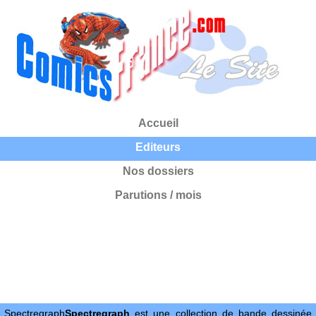
Accueil
Editeurs
Nos dossiers
Parutions / mois
Spectregraph
Spectregraph
est une collection de bande dessinée