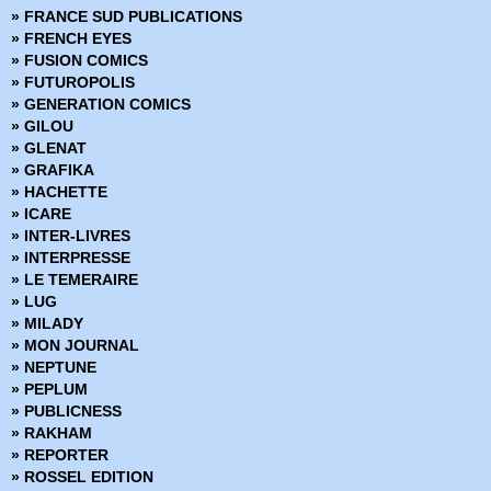
» Choker
» FRANCE SUD PUBLICATIONS
» Chroniques de Corum
» FRENCH EYES
» Chroniques de Groom Lake
» FUSION COMICS
» Cinder & Ashe
» FUTUROPOLIS
» ClaSSwar
» GENERATION COMICS
» Clear
» GILOU
» Clone
» GLENAT
» Clones
» GRAFIKA
» Clyde fans
» HACHETTE
» Codeflesh
» ICARE
» Collection Outsider
» INTER-LIVRES
» Corps de pierre
» INTERPRESSE
» Cosmic detective
» LE TEMERAIRE
» Créatures sacrées
» LUG
» Criminal
» MILADY
» Damn Them All
» MON JOURNAL
» Damned
» NEPTUNE
» Dans la nuit noire
» PEPLUM
» Dark Ride
» PUBLICNESS
» Darkness
» RAKHAM
» Dead Body Road
» REPORTER
» Dead inside
» ROSSEL EDITION
» Death Sentence