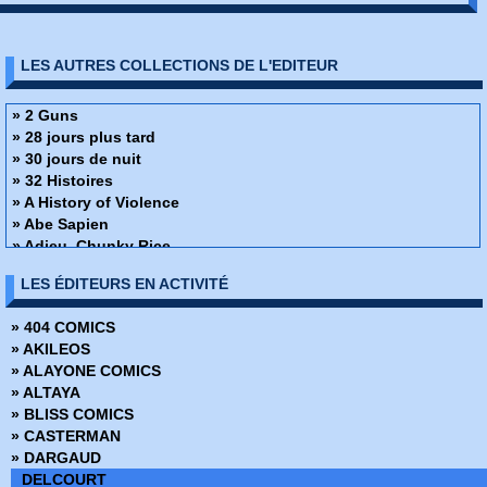
LES AUTRES COLLECTIONS DE L'EDITEUR
» 2 Guns
» 28 jours plus tard
» 30 jours de nuit
» 32 Histoires
» A History of Violence
» Abe Sapien
» Adieu, Chunky Rice
» Affaire de famille
LES ÉDITEURS EN ACTIVITÉ
» Alex + Ada
» Ange ou Démon
» 404 COMICS
» Apprendre à dessiner des super-héros
» AKILEOS
» Arrowsmith
» ALAYONE COMICS
» Assistante & Exécutrice
» ALTAYA
» Astronauts in trouble
» BLISS COMICS
» Athena
» CASTERMAN
» Attoneen
» DARGAUD
» Au cœur de la tempête
DELCOURT
» Avatar - Au coeur des ombres