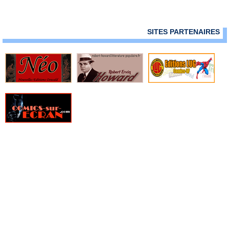
» Fagin le juif
» Faire de la bande dessinée
» Farmhand
SITES PARTENAIRES
» Fatale
» Fathom
» Fathom - Origines
» Fell
» Fight Girls
» Filles perdues
» Fire Power
» Fondu au noir
» Fox-Boy
» Frank Cho - Art Book
» Frankenstein underground
» Free Agents
» Freshmen
» From Hell
» Furtif
» Genius
» Ghost Pepper
» Ghostbusters
» Ghosted
» GILT, La guilde des temporalistes indépendantes