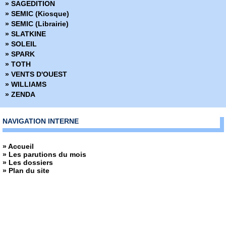
» SAGEDITION
» Démons
» SEMIC (Kiosque)
» Density
» SEMIC (Librairie)
» Derniers tests avant l'apocalypse
» SLATKINE
» Des loups dans les murs
» SOLEIL
» Desperados
» SPARK
» Docteur Wertham
» TOTH
» Down
» VENTS D'OUEST
» Dracula
» WILLIAMS
» Dropsie Avenue
» ZENDA
» Duck and Cover
» Dune
» Dust to Dust
NAVIGATION INTERNE
» Echo
» Echos graphiques
» Accueil
» Ed Gein Autopsie d'un tueur en série
» Les parutions du mois
» Edenwood
» Les dossiers
» Elektra
» Plan du site
» Elektra Saga
» Elephantmen
» Elric - La cité qui rêve
» Excellence
» Extremity