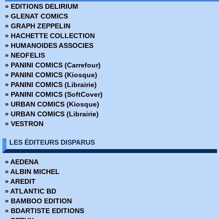
» EDITIONS DELIRIUM
» Avatar - Aux frontières de pandora
» GLENAT COMICS
» Avatar - Le champ céleste
» GRAPH ZEPPELIN
» Avatar - Le destin de Tsu Tey
» HACHETTE COLLECTION
» Avatar - S'adapter ou mourir
» HUMANOIDES ASSOCIES
» Bad Ass
» NEOFELIS
» Bad Blood
» PANINI COMICS (Carrefour)
» Barnstormers
» PANINI COMICS (Kiosque)
» Batman - Année 1
» PANINI COMICS (Librairie)
» Batman - Rire et mourir
» PANINI COMICS (SoftCover)
» Batman - The Dark Knight
» URBAN COMICS (Kiosque)
» Battle Chasers - Intégrale
» URBAN COMICS (Librairie)
» Battle Pope - Intégrale
» VESTRON
» Battlebeast - Le Fauve de combat
» Berlin
LES ÉDITEURS DISPARUS
» Bêtes de somme
» Big Guy
» AEDENA
» Big man plans
» ALBIN MICHEL
» Birthright
» AREDIT
» Black Hole
» ATLANTIC BD
» Black Kiss
» BAMBOO EDITION
» Blacking Out
» BDARTISTE EDITIONS
» Blade Runner 2019