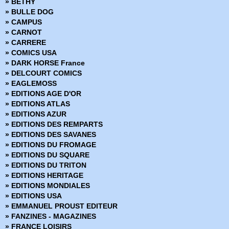
» BETHY
» Blade Runner 2029
» BULLE DOG
» Blood and Thunder
» CAMPUS
» Body Bags
» CARNOT
» Bone
» CARRERE
» Bone Hors Série
» COMICS USA
» Bone Parish
» DARK HORSE France
» Bourbon Thret
» DELCOURT COMICS
» BPRD
» EAGLEMOSS
» BPRD - L'Enfer sur terre
» EDITIONS AGE D'OR
» BPRD - Un Mal bien connu
» EDITIONS ATLAS
» BPRD Origines
» EDITIONS AZUR
» Brit
» EDITIONS DES REMPARTS
» BRZRKR
» EDITIONS DES SAVANES
» BRZRKR - Bloodlines
» EDITIONS DU FROMAGE
» BuzzKill
» EDITIONS DU SQUARE
» Cages
» EDITIONS DU TRITON
» Canary
» EDITIONS HERITAGE
» Captain Ginger
» EDITIONS MONDIALES
» Changing Ways
» EDITIONS USA
» Charlie Adlard - Art Book
» EMMANUEL PROUST EDITEUR
» Château l'attente
» FANZINES - MAGAZINES
» Chimichanga
» FRANCE LOISIRS