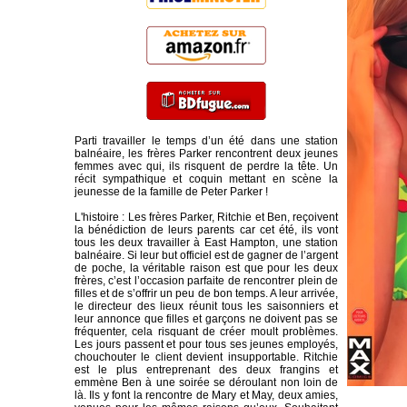
Parti travailler le temps d’un été dans une station
balnéaire, les frères Parker rencontrent deux jeunes
femmes avec qui, ils risquent de perdre la tête. Un
récit sympathique et coquin mettant en scène la
jeunesse de la famille de Peter Parker !
L'histoire : Les frères Parker, Ritchie et Ben, reçoivent
la bénédiction de leurs parents car cet été, ils vont
tous les deux travailler à East Hampton, une station
balnéaire. Si leur but officiel est de gagner de l’argent
de poche, la véritable raison est que pour les deux
frères, c’est l’occasion parfaite de rencontrer plein de
filles et de s’offrir un peu de bon temps. A leur arrivée,
le directeur des lieux réunit tous les saisonniers et
leur annonce que filles et garçons ne doivent pas se
fréquenter, cela risquant de créer moult problèmes.
Les jours passent et pour tous ses jeunes employés,
chouchouter le client devient insupportable. Ritchie
est le plus entreprenant des deux frangins et
emmène Ben à une soirée se déroulant non loin de
là. Ils y font la rencontre de Mary et May, deux amies,