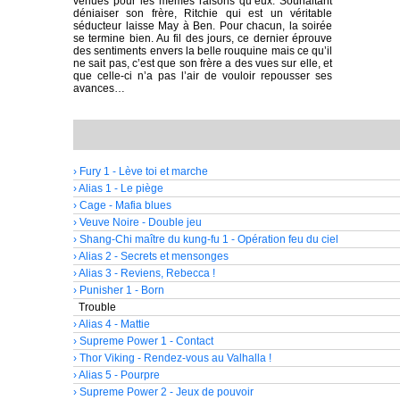
venues pour les mêmes raisons qu’eux. Souhaitant
déniaiser son frère, Ritchie qui est un véritable
séducteur laisse May à Ben. Pour chacun, la soirée
se termine bien. Au fil des jours, ce dernier éprouve
des sentiments envers la belle rouquine mais ce qu’il
ne sait pas, c’est que son frère a des vues sur elle, et
que celle-ci n’a pas l’air de vouloir repousser ses
avances…
› Fury 1 - Lève toi et marche
› Alias 1 - Le piège
› Cage - Mafia blues
› Veuve Noire - Double jeu
› Shang-Chi maître du kung-fu 1 - Opération feu du ciel
› Alias 2 - Secrets et mensonges
› Alias 3 - Reviens, Rebecca !
› Punisher 1 - Born
Trouble
› Alias 4 - Mattie
› Supreme Power 1 - Contact
› Thor Viking - Rendez-vous au Valhalla !
› Alias 5 - Pourpre
› Supreme Power 2 - Jeux de pouvoir