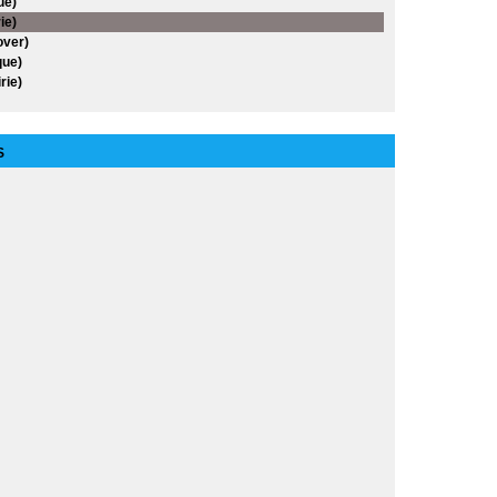
ue)
ie)
over)
ue)
rie)
S
es
cs
an
agas
nables