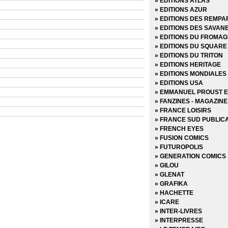
» EDITIONS ATLAS
» Marvel Anthologie
» EDITIONS AZUR
» Marvel Aventures
» EDITIONS DES REMPA
» Marvel Cinematic
» EDITIONS DES SAVAN
» Marvel Classic - Les In
» EDITIONS DU FROMAG
» Marvel Dark
» EDITIONS DU SQUARE
» Marvel Decades
» EDITIONS DU TRITON
» Marvel Deluxe
» EDITIONS HERITAGE
» Marvel Epic Collection
» EDITIONS MONDIALES
» Marvel Events
» EDITIONS USA
» Marvel Gold
» EMMANUEL PROUST E
» Marvel Graphic Novels
» FANZINES - MAGAZIN
» Marvel Icons
» FRANCE LOISIRS
» Marvel Illustration Boo
» FRANCE SUD PUBLIC
» Marvel Kids
» FRENCH EYES
» Marvel Legacy
» FUSION COMICS
Marvel Max
» FUTUROPOLIS
» Marvel Mini Monster
» GENERATION COMICS
» Marvel Monster Edition
» GILOU
» Marvel Multiverse
» GLENAT
» Marvel Next Gen
» GRAFIKA
» Marvel Now
» HACHETTE
» Marvel Omnibus
» ICARE
» Marvel Poche
» INTER-LIVRES
» Marvel Premium
» INTERPRESSE
» Marvel Prestige