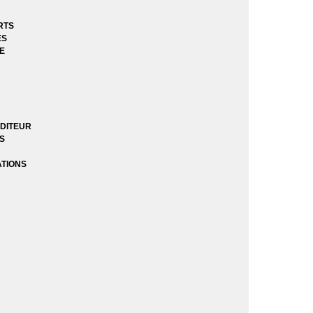
RTS
ES
tégrales
E
DITEUR
ES
k
ATIONS