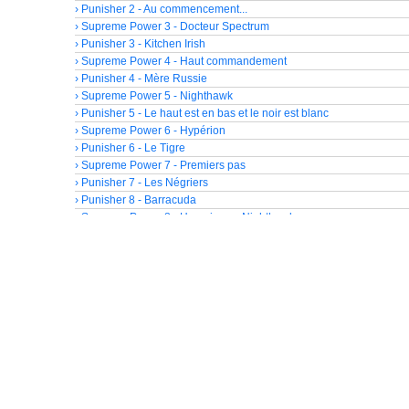
› Punisher 2 - Au commencement...
› Supreme Power 3 - Docteur Spectrum
› Punisher 3 - Kitchen Irish
› Supreme Power 4 - Haut commandement
› Punisher 4 - Mère Russie
› Supreme Power 5 - Nighthawk
› Punisher 5 - Le haut est en bas et le noir est blanc
› Supreme Power 6 - Hypérion
› Punisher 6 - Le Tigre
› Supreme Power 7 - Premiers pas
› Punisher 7 - Les Négriers
› Punisher 8 - Barracuda
› Supreme Power 8 - Hyperion vs Nighthawk
› Punisher 9 - L'Homme de pierre
› Punisher 10 - Punisher présente Barracuda
› Hood 1 - Pierres de sang
› Punisher 11 - Le faiseur de veuves
› Punisher 12 - La longue nuit froide
› Foolkiller 1 - Au paradis des fous
› Punisher 13 - Valley Forge, Valley Forge
› War is Hell - La guerre c'est l'enfer
› La Légion des Monstres 1
› Punisher 14 - La résurrection de Ma Gnucci
› Punisher 15 - Les filles en robes blanches