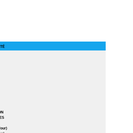
n anniversaire
ITÉ
res
res Saison 8
)
ON
)
ES
our)