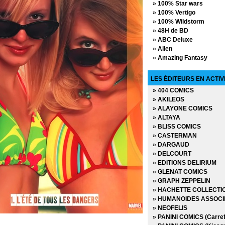
» 100% Star wars
» 100% Vertigo
» 100% Wildstorm
» 48H de BD
» ABC Deluxe
» Alien
» Amazing Fantasy
» Avengers - La collectio
» AWA Studios
LES ÉDITEURS EN ACTIV
» Best Comics
» 404 COMICS
» Best of Marvel
» AKILEOS
» Best Sellers
» ALAYONE COMICS
» Black, White & Blood
» ALTAYA
» Boom Studios
» BLISS COMICS
» Buffy contre les vampi
» CASTERMAN
» Buffy contre les vampi
» DARGAUD
» Coffret Panini Comics
» DELCOURT
» Collection inconnue
» EDITIONS DELIRIUM
» Conan (2009)
» GLENAT COMICS
» Conan Colossal
» GRAPH ZEPPELIN
» Conan le barbare (2019
» HACHETTE COLLECTI
» Conan le barbare (2024
» HUMANOIDES ASSOCI
» Dark Horse
» NEOFELIS
» Dark Side
» PANINI COMICS (Carref
» DC Absolute