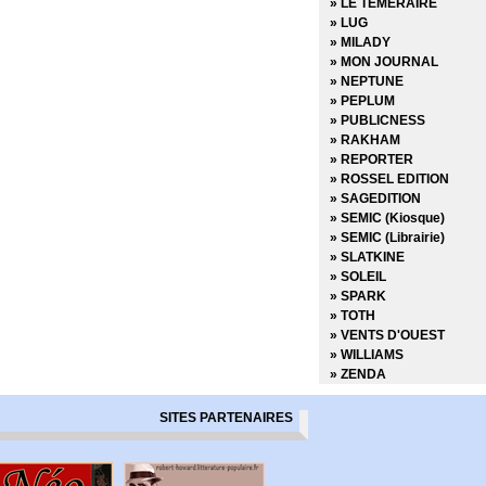
» LE TEMERAIRE
» Marvel Select
» LUG
» Marvel Super Héroines
» MILADY
» Marvel Transatlantique
» MON JOURNAL
» Marvel Verse
» NEPTUNE
» Marvel Vintage
» PEPLUM
» Marvel Visionnaries
» PUBLICNESS
» Millarworld
» RAKHAM
» Miracleman
» REPORTER
» Must Have
» ROSSEL EDITION
» Nomen Omen
» SAGEDITION
» Panini Comics France f
» SEMIC (Kiosque)
» Powers
» SEMIC (Librairie)
» Prix Découverte
» SLATKINE
» Project Superpowers
» SOLEIL
» Red Sonja
» SPARK
» Savage Sword of Conan
» TOTH
» Savage Sword of Conan
» VENTS D'OUEST
» Shaolin Cowboy
» WILLIAMS
» Spider-man
» ZENDA
» Spider-man - La collect
» Spider-man - Les Aven
SITES PARTENAIRES
» Spider-man - Les incon
» Spider-man et les héro
» Star Wars - Epic Collec
» Star wars - L'équilibre 