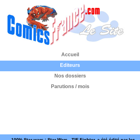
Accueil
Editeurs
Nos dossiers
Parutions / mois
100% Star wars : Star Wars - TIE Fighter, a été édité par les