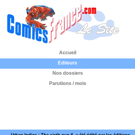
Accueil
Editeurs
Nos dossiers
Parutions / mois
Urban Indies : The sixth gun 6, a été édité par les éditions