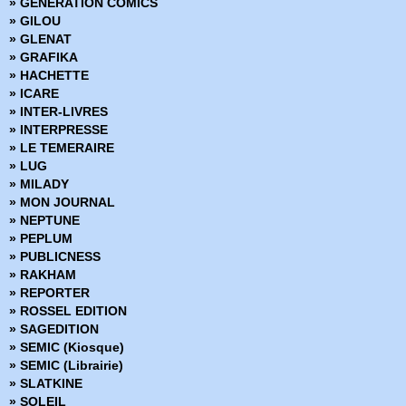
» GENERATION COMICS
› Deadly Class 4 - Die for
» GILOU
› Injection 1
» GLENAT
› I hate fairyland tome 1 - Le vert de ses cheveux
» GRAFIKA
› Low - Tome 3
» HACHETTE
› East of West 6 - Psaume pour les déchus
» ICARE
› Paper Girls 2
» INTER-LIVRES
› Tokyo Ghost 2 - Enfer digital - Noir et blanc
» INTERPRESSE
› Black Science 5
» LE TEMERAIRE
› Starve - Cuisine et dépendance
» LUG
› Rat Queens 2
» MILADY
› The Goddamned tome 1 - Avant le déluge
» MON JOURNAL
› Saga - Tome 7
» NEPTUNE
› The autumnlands 2 - Retour à la terre
» PEPLUM
› Descender 3 - Singularités
» PUBLICNESS
› Deadly Class 5 - Carousel
» RAKHAM
› Manhattan Projects - Tome 1
» REPORTER
› Injection Tome 2
» ROSSEL EDITION
› I hate fairyland - Tome 2 - Sur le trône
» SAGEDITION
› Paper Girls 3
» SEMIC (Kiosque)
› Black Hammer Tome 1 - Origines secrètes
» SEMIC (Librairie)
› East of West 7 - Leçons pour les soumis
» SLATKINE
› Moonshine Tome 1 - 1929, les États-Unis en pleine Prohibition
» SOLEIL