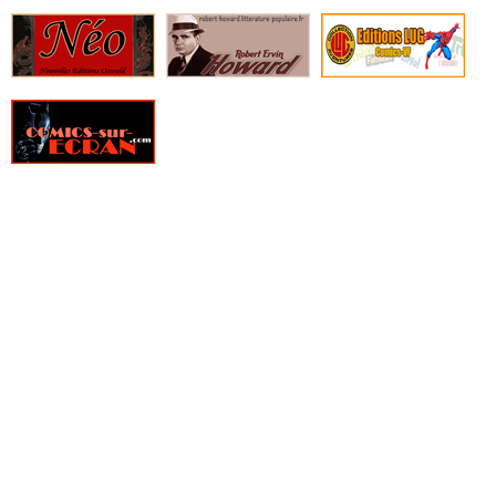
› Gideon Falls - Tome 1 - La grange noire
› Saga - Tome 9
› Southern Bastards 4 - Du fond des tripes
› I hate fairyland tome 4 - La pire contre-attaque
› Moonshine - Tome 2
› Black hammer présente : doctor star & le royaume des lendemain
perdus
› Black monday murders - Tome 2 - Une livre de chair
› Black science - Tome 8 - Le banquet des Lotophages
› Deadly class - Tome 7 - Love like blood
› Descender - Tome 6 - La fin d'un monde ancien
› Isola - Tome 1
› Manhattan Projects - Tome 2 - Leurs règne
› The ghost fleet
› The fix - Tome 2 - Chienne de vie
› Paper girls - Tome 5
› Seven to Eternity Tome 3 - Tomber de haut
› Seven to Eternity Tome 3 - Tomber de haut - Noir et Blanc
› East of West - Tome 8 - Psaume pour les déchus
› Death or Glory - Tome 1
› Black Hammer - Tome 3
› Ether tome 2 - Les Golems de cuivre