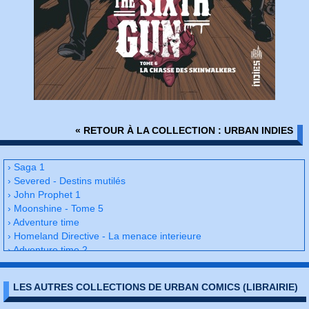
« RETOUR À LA COLLECTION : URBAN INDIES
› Saga 1
› Severed - Destins mutilés
› John Prophet 1
› Moonshine - Tome 5
› Adventure time
› Homeland Directive - La menace interieure
› Adventure time 2
› Petrograd
› Off Road
LES AUTRES COLLECTIONS DE URBAN COMICS (LIBRAIRIE)
› Vanish - Tome 1
› Saga 2