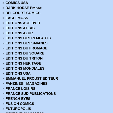
» COMICS USA
› Low 1 - L'Ivresse de l'espoir
» Vertigo Classiques
» DARK HORSE France
› Cowl
» Vertigo Deluxe
» DELCOURT COMICS
› Rat Queens
» Vertigo Essentiels
» EAGLEMOSS
› Tokyo Ghost 1 - Eden atomique - Noir et blanc
» Vertigo Signatures
» EDITIONS AGE D'OR
› Deadly Class 3 - The snake pit
» EDITIONS ATLAS
› Low 2 - Optimisme de surface
» EDITIONS AZUR
› The autumnlands 1 - De griffes et de crocs
» EDITIONS DES REMPARTS
› East of West 5 - Vos ennemis sont partout
» EDITIONS DES SAVANES
› Southern Bastards 3
» EDITIONS DU FROMAGE
› Tokyo Ghost 1 - Eden atomique
» EDITIONS DU SQUARE
› Ei8ht tome 1 - Exilé
» EDITIONS DU TRITON
› Copperhead 1 - Un nouveau shérif en ville
» EDITIONS HERITAGE
› The sixth gun 7
» EDITIONS MONDIALES
› Black Science 4
» EDITIONS USA
› Descender 2 - Lune mécanique
» EMMANUEL PROUST EDITEUR
› Zenith 1
» FANZINES - MAGAZINES
› Annihilator
» FRANCE LOISIRS
› Paper Girls 1
» FRANCE SUD PUBLICATIONS
› Saga 6
» FRENCH EYES
› Trees - Tome 2 - Deux forêts
» FUSION COMICS
› The Escapits - Les maîtres de l'évasion
» FUTUROPOLIS
› Rebels