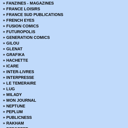
» FANZINES - MAGAZINES
› Annihilator
» FRANCE LOISIRS
› Paper Girls 1
» FRANCE SUD PUBLICATIONS
› Saga 6
» FRENCH EYES
› Trees - Tome 2 - Deux forêts
» FUSION COMICS
› The Escapits - Les maîtres de l'évasion
» FUTUROPOLIS
› Rebels
» GENERATION COMICS
› Deadly Class 4 - Die for
» GILOU
› Injection 1
» GLENAT
› I hate fairyland tome 1 - Le vert de ses cheveux
» GRAFIKA
› Low - Tome 3
» HACHETTE
› East of West 6 - Psaume pour les déchus
» ICARE
› Paper Girls 2
» INTER-LIVRES
› Tokyo Ghost 2 - Enfer digital - Noir et blanc
» INTERPRESSE
› Black Science 5
» LE TEMERAIRE
› Starve - Cuisine et dépendance
» LUG
› Rat Queens 2
» MILADY
› The Goddamned tome 1 - Avant le déluge
» MON JOURNAL
› Saga - Tome 7
» NEPTUNE
› The autumnlands 2 - Retour à la terre
» PEPLUM
› Descender 3 - Singularités
» PUBLICNESS
› Deadly Class 5 - Carousel
» RAKHAM
› Manhattan Projects - Tome 1