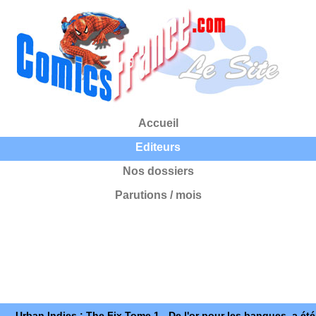
Accueil
Editeurs
Nos dossiers
Parutions / mois
Urban Indies : The Fix Tome 1 - De l'or pour les banques, a été