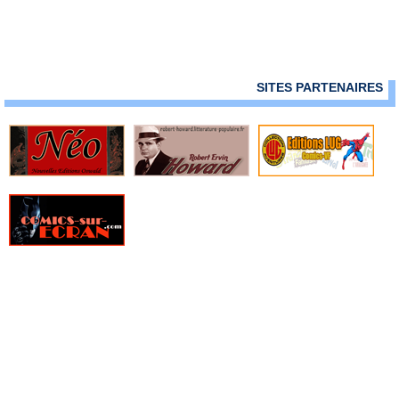
› We stand on guard - De foi trempée
› Black Science - Tome 7 - La science de l'aède
› Paper Girls 4
› John Prophet 3 - L'Empire
› God country
SITES PARTENAIRES
› Sherlock Frankenstein & la Ligue du Mal
› Ether - Tome 1 - L'assassin de la flamme d'or
› Gideon Falls - Tome 1 - La grange noire
› Saga - Tome 9
› Southern Bastards 4 - Du fond des tripes
› I hate fairyland tome 4 - La pire contre-attaque
› Moonshine - Tome 2
› Black hammer présente : doctor star & le royaume des lendemain
perdus
› Black monday murders - Tome 2 - Une livre de chair
› Black science - Tome 8 - Le banquet des Lotophages
› Deadly class - Tome 7 - Love like blood
› Descender - Tome 6 - La fin d'un monde ancien
› Isola - Tome 1
› Manhattan Projects - Tome 2 - Leurs règne
› The ghost fleet
› The fix - Tome 2 - Chienne de vie
› Paper girls - Tome 5