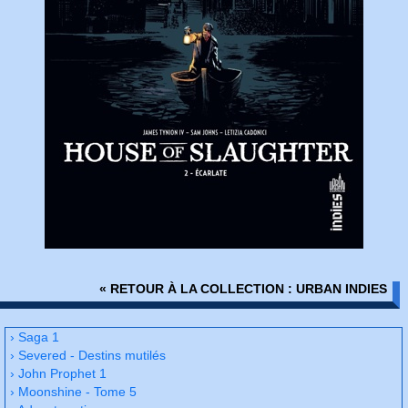
« RETOUR À LA COLLECTION : URBAN INDIES
› Saga 1
› Severed - Destins mutilés
› John Prophet 1
› Moonshine - Tome 5