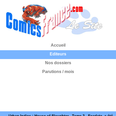
Accueil
Editeurs
Nos dossiers
Parutions / mois
Urban Indies : House of Slaughter - Tome 2 - Ecarlate, a été