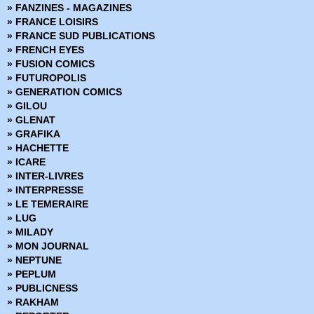
» FANZINES - MAGAZINES
› Annihilator
» FRANCE LOISIRS
› Paper Girls 1
» FRANCE SUD PUBLICATIONS
› Saga 6
» FRENCH EYES
› Trees - Tome 2 - Deux forêts
» FUSION COMICS
› The Escapits - Les maîtres de l'évasion
» FUTUROPOLIS
› Rebels
» GENERATION COMICS
› Deadly Class 4 - Die for
» GILOU
› Injection 1
» GLENAT
› I hate fairyland tome 1 - Le vert de ses cheveux
» GRAFIKA
› Low - Tome 3
» HACHETTE
› East of West 6 - Psaume pour les déchus
» ICARE
› Paper Girls 2
» INTER-LIVRES
› Tokyo Ghost 2 - Enfer digital - Noir et blanc
» INTERPRESSE
› Black Science 5
» LE TEMERAIRE
› Starve - Cuisine et dépendance
» LUG
› Rat Queens 2
» MILADY
› The Goddamned tome 1 - Avant le déluge
» MON JOURNAL
› Saga - Tome 7
» NEPTUNE
› The autumnlands 2 - Retour à la terre
» PEPLUM
› Descender 3 - Singularités
» PUBLICNESS
› Deadly Class 5 - Carousel
» RAKHAM
› Manhattan Projects - Tome 1