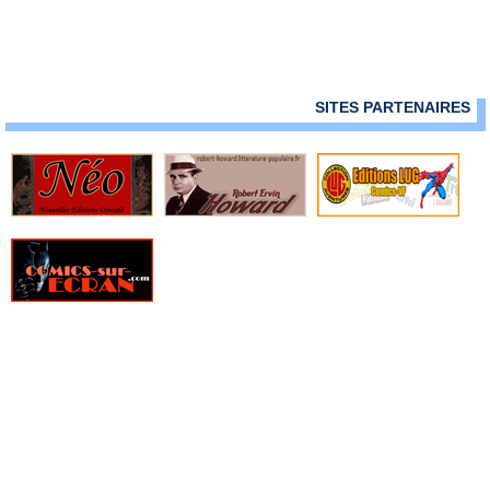
› We stand on guard - De foi trempée
› Black Science - Tome 7 - La science de l'aède
› Paper Girls 4
› John Prophet 3 - L'Empire
› God country
SITES PARTENAIRES
› Sherlock Frankenstein & la Ligue du Mal
› Ether - Tome 1 - L'assassin de la flamme d'or
› Gideon Falls - Tome 1 - La grange noire
› Saga - Tome 9
› Southern Bastards 4 - Du fond des tripes
› I hate fairyland tome 4 - La pire contre-attaque
› Moonshine - Tome 2
› Black hammer présente : doctor star & le royaume des lendemain
perdus
› Black monday murders - Tome 2 - Une livre de chair
› Black science - Tome 8 - Le banquet des Lotophages
› Deadly class - Tome 7 - Love like blood
› Descender - Tome 6 - La fin d'un monde ancien
› Isola - Tome 1
› Manhattan Projects - Tome 2 - Leurs règne
› The ghost fleet
› The fix - Tome 2 - Chienne de vie
› Paper girls - Tome 5