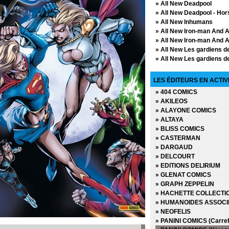
» All New Deadpool
» All New Deadpool - Hor
» All New Inhumans
» All New Iron-man And 
» All New Iron-man And A
» All New Les gardiens de
» All New Les gardiens de
» All New Spider-man
» All New Spider-man - H
LES ÉDITEURS EN ACTIV
» All New Wolverine and
» 404 COMICS
» All New X-Men
» AKILEOS
» All New X-Men - Hors S
» ALAYONE COMICS
» All-Star Batman
» ALTAYA
» All-Star Superman
» BLISS COMICS
» Ant-man
» CASTERMAN
» Ant-man - Hors Serie
» DARGAUD
» Astonishing X-men
» DELCOURT
» Avengers - Hors Serie (
» EDITIONS DELIRIUM
» Avengers - Hors Serie (
» GLENAT COMICS
» Avengers - X Sanction
» GRAPH ZEPPELIN
» Avengers (Vol 1 - 1997)
» HACHETTE COLLECTI
» Avengers (Vol 2 - 2012)
» HUMANOIDES ASSOCI
» Avengers (Vol 3 - 2012)
» NEOFELIS
» Avengers (Vol 4 - 2013)
» PANINI COMICS (Carref
» Avengers (Vol 5 - 2017)