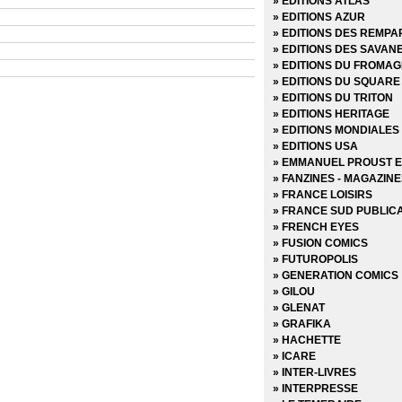
» EDITIONS ATLAS
» Dark Reign - Hors Séri
» EDITIONS AZUR
» Dark Reign Saga
» EDITIONS DES REMPA
» DC Heroes
» EDITIONS DES SAVAN
» DC Trinity
» EDITIONS DU FROMAG
DC Universe
» EDITIONS DU SQUARE
» DC Universe Hors Séri
» EDITIONS DU TRITON
» Deadpool (Vol 1 - 1999)
» EDITIONS HERITAGE
» Deadpool (Vol 2 - 2011)
» EDITIONS MONDIALES
» Deadpool (Vol 3 - 2012)
» EDITIONS USA
» Deadpool (Vol 4 - 2013)
» EMMANUEL PROUST E
» Deadpool (Vol 5 - 2017)
» FANZINES - MAGAZIN
» Deadpool Hors Série (Vo
» FRANCE LOISIRS
» Deadpool Hors Série (Vo
» FRANCE SUD PUBLIC
» Fantastic Four - Renai
» FRENCH EYES
» Fantastic Four - Retou
» FUSION COMICS
» Fear Itself
» FUTUROPOLIS
» Fear Itself - Hors Série
» GENERATION COMICS
» Fear Itself - The fearles
» GILOU
» Fortnite x Marvel : La 
» GLENAT
» Generation X
» GRAFIKA
» House of M
» HACHETTE
» Hulk (Vol 1) Version Int
» ICARE
» Hulk (Vol 2 - 2003)
» INTER-LIVRES
» Hulk (Vol 3 - 2012)
» INTERPRESSE
» Infinite Crisis 52