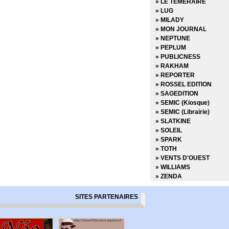
» LE TEMERAIRE
» Infinity
» LUG
» Inhumans vs X-Men
» MILADY
» Iron-man - Hors Serie
» MON JOURNAL
» Iron-man (Vol 1) - Ren
» NEPTUNE
» Iron-man (Vol 2) - Reto
» PEPLUM
» Iron-man (Vol 3 - 2012)
» PUBLICNESS
» Iron-man (Vol 4 - 2013)
» RAKHAM
» Iron-man And Avengers
» REPORTER
» Les Gardiens de la Gala
» ROSSEL EDITION
» Les Gardiens de la Gala
» SAGEDITION
» Les Gardiens de la Gala
» SEMIC (Kiosque)
» Les Icônes Marvel (202
» SEMIC (Librairie)
» Les legendes de Marvel
» SLATKINE
» Les monstres attaquen
» SOLEIL
» Les Trésors de Marvel 
» SPARK
» Les vilains de Marvel
» TOTH
» Marvel - Les Grandes s
» VENTS D'OUEST
» Marvel Best-Sellers (2
» WILLIAMS
» Marvel Boy
» ZENDA
» Marvel Classic (Vol 1 - 
» Marvel Classic (Vol 2 - 
SITES PARTENAIRES
» Marvel Collector
» Marvel Crossover
» Marvel Elite
» Marvel Generations