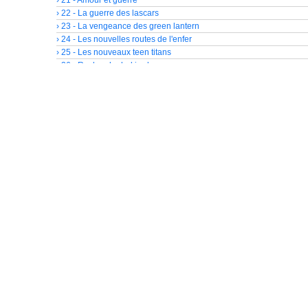
› 22 - La guerre des lascars
› 23 - La vengeance des green lantern
› 24 - Les nouvelles routes de l'enfer
› 25 - Les nouveaux teen titans
› 26 - Recherche hal jordan
› 27 - La ligue de justice d'amérique
› 28 - Le retour de red tornado
› 29 - Le nouvel âge
› 30 - Au diable, mon âme!
› 31 - Kid Amazo
› 32 - Titans Est
› 33 - Le mystère Star Saphir
› 34 - La saga de l'éclair 1
› 35 - La saga de l'éclair 2
› 36 - La saga de l'éclair 3
› 37 - Seconde renaissance
› 38 - Tours de garde
› 39 - Infini
› 40 - Flammes divines 1
› 41 - Flammes divines 2
› 42 - La guerre du corps de Sinestro
› 43 - Chemin de traverse
› 44 - Sanctuaire 1