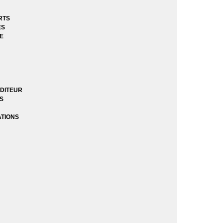
e
RTS
ES
E
e
DITEUR
ES
l 1 - 2014)
l 2 - 2017)
ATIONS
ssance des Heros
r des Heros
s
Guerre zéro
égrale