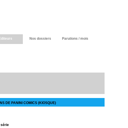
Editeurs
Nos dossiers
Parutions / mois
S DE PANINI COMICS (KIOSQUE)
 série