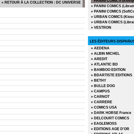
PANINI COMICS (Kiosq
« RETOUR À LA COLLECTION : DC UNIVERSE
» Avengers Extra (2012)
» PANINI COMICS (Librair
» Avengers Now (2015)
» PANINI COMICS (SoftC
» Avengers Universe - Ho
» URBAN COMICS (Kiosq
» Avengers Universe (Vol
» URBAN COMICS (Librai
» Avengers Universe (Vol
» VESTRON
» Avengers Vs X-Men - A
» Avengers Vs X-Men (20
» Avengers Vs X-Men Ex
LES ÉDITEURS DISPARU
» Batman (2005-2007)
» AEDENA
» Batman et Superman (
» ALBIN MICHEL
» Batman Extra (2005)
» AREDIT
» Batman Hors Série (20
» ATLANTIC BD
» Batman Universe (2010
» BAMBOO EDITION
» Batman Universe Extra
» BDARTISTE EDITIONS
» Batman Universe Hors 
» BETHY
» Brightest Day
» BULLE DOG
» Cable
» CAMPUS
» Civil War (2007)
» CARNOT
» Civil War Extra (2007)
» CARRERE
» Civil War II (2017)
» COMICS USA
» Civil War II Extra (2017)
» DARK HORSE France
» Conan (1997-1999)
» DELCOURT COMICS
» Conan le barbare (1999
» EAGLEMOSS
» Daredevil
» EDITIONS AGE D'OR
» Dark Reign