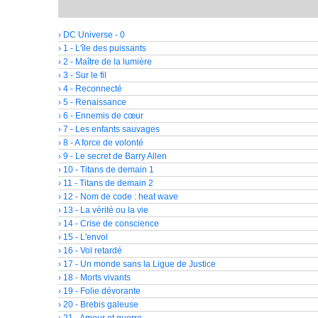
› DC Universe - 0
› 1 - L'île des puissants
› 2 - Maître de la lumière
› 3 - Sur le fil
› 4 - Reconnecté
› 5 - Renaissance
› 6 - Ennemis de cœur
› 7 - Les enfants sauvages
› 8 - A force de volonté
› 9 - Le secret de Barry Allen
› 10 - Titans de demain 1
› 11 - Titans de demain 2
› 12 - Nom de code : heat wave
› 13 - La vérité ou la vie
› 14 - Crise de conscience
› 15 - L'envol
› 16 - Vol retardé
› 17 - Un monde sans la Ligue de Justice
› 18 - Morts vivants
› 19 - Folie dévorante
› 20 - Brebis galeuse
› 21 - Amour et guerre