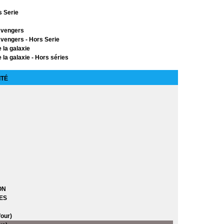
s Serie
Avengers
vengers - Hors Serie
 la galaxie
 la galaxie - Hors séries
ors Série
ITÉ
 X-Men
érie
Vol 1)
Vol 2)
ON
ES
our)