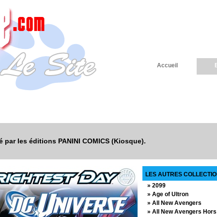
Accueil
té par les éditions PANINI COMICS (Kiosque).
LES AUTRES COLLECTION
» 2099
» Age of Ultron
» All New Avengers
» All New Avengers Hors