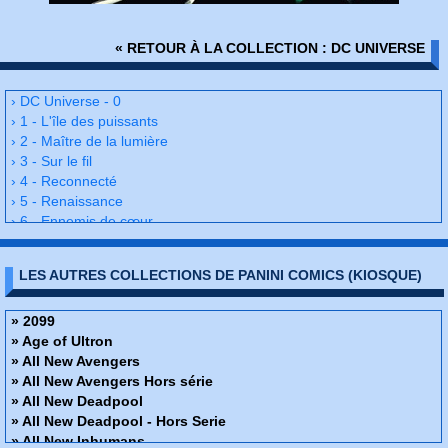
« RETOUR À LA COLLECTION : DC UNIVERSE
› DC Universe - 0
› 1 - L'île des puissants
› 2 - Maître de la lumière
› 3 - Sur le fil
› 4 - Reconnecté
› 5 - Renaissance
› 6 - Ennemis de cœur
› 7 - Les enfants sauvages
› 8 - A force de volonté
LES AUTRES COLLECTIONS DE PANINI COMICS (KIOSQUE)
› 9 - Le secret de Barry Allen
› 10 - Titans de demain 1
› 11 - Titans de demain 2
» 2099
› 12 - Nom de code : heat wave
» Age of Ultron
› 13 - La vérité ou la vie
» All New Avengers
› 14 - Crise de conscience
» All New Avengers Hors série
› 15 - L'envol
» All New Deadpool
› 16 - Vol retardé
» All New Deadpool - Hors Serie
› 17 - Un monde sans la Ligue de Justice
» All New Inhumans