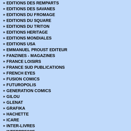
» EDITIONS DES REMPARTS
› 63 - Force vitale
» Daredevil
» EDITIONS DES SAVANES
› 64 - Esprit d'équipe
» Dark Reign
» EDITIONS DU FROMAGE
› 65 - Les choses obscures
» Dark Reign - Hors Série
» EDITIONS DU SQUARE
» Dark Reign Saga
» EDITIONS DU TRITON
» DC Heroes
» EDITIONS HERITAGE
» DC Trinity
» EDITIONS MONDIALES
DC Universe
» EDITIONS USA
» DC Universe Hors Série
» EMMANUEL PROUST EDITEUR
» Deadpool (Vol 1 - 1999)
» FANZINES - MAGAZINES
» Deadpool (Vol 2 - 2011)
» FRANCE LOISIRS
» Deadpool (Vol 3 - 2012)
» FRANCE SUD PUBLICATIONS
» Deadpool (Vol 4 - 2013)
» FRENCH EYES
» Deadpool (Vol 5 - 2017)
» FUSION COMICS
» Deadpool Hors Série (Vol 1 - 2014)
» FUTUROPOLIS
» Deadpool Hors Série (Vol 2 - 2017)
» GENERATION COMICS
» Fantastic Four - Renaissance des Heros
» GILOU
» Fantastic Four - Retour des Heros
» GLENAT
» Fear Itself
» GRAFIKA
» Fear Itself - Hors Série
» HACHETTE
» Fear Itself - The fearless
» ICARE
» Fortnite x Marvel : La Guerre zéro
» INTER-LIVRES
» Generation X