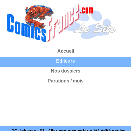
Accueil
Editeurs
Nos dossiers
Parutions / mois
DC Universe : 61 - Aller-retour en enfer, a été édité par les