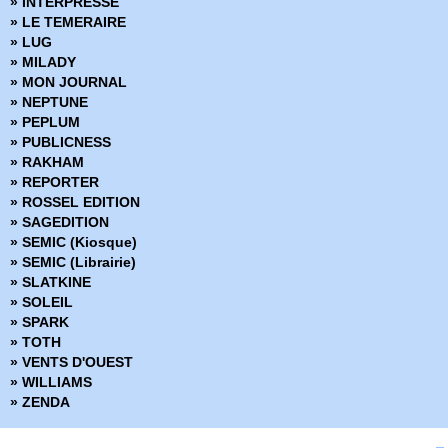
» INTERPRESSE
» House of M
» LE TEMERAIRE
» Hulk (Vol 1) Version Intégrale
» LUG
» Hulk (Vol 2 - 2003)
» MILADY
» Hulk (Vol 3 - 2012)
» MON JOURNAL
» Infinite Crisis 52
» NEPTUNE
» Infinity
» PEPLUM
» Inhumans vs X-Men
» PUBLICNESS
» Iron-man - Hors Serie
» RAKHAM
» Iron-man (Vol 1) - Renaissance des Heros
» REPORTER
» Iron-man (Vol 2) - Retour des Heros
» ROSSEL EDITION
» Iron-man (Vol 3 - 2012)
» SAGEDITION
» Iron-man (Vol 4 - 2013)
» SEMIC (Kiosque)
» Iron-man And Avengers (2017)
» SEMIC (Librairie)
» Les Gardiens de la Galaxie - Hors Série
» SLATKINE
» Les Gardiens de la Galaxie (Vol 1)
» SOLEIL
» Les Gardiens de la Galaxie (Vol 2)
» SPARK
» Les Icônes Marvel (2023)
» TOTH
» Les legendes de Marvel (2024)
» VENTS D'OUEST
» Les monstres attaquent
» WILLIAMS
» Les Trésors de Marvel (2021)
» ZENDA
» Les vilains de Marvel
» Marvel - Les Grandes sagas (2011)