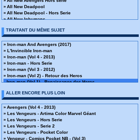
» All New Avengers Hors série
» All New Deadpool
» All New Deadpool - Hors Serie
» All New Inhumans
» All New Iron-man And Avengers
TRAITANT DU MÊME SUJET
» All New Iron-man And Avengers - Hors Serie
» All New Les gardiens de la galaxie
» All New Les gardiens de la galaxie - Hors séries
» Iron-man And Avengers (2017)
» All New Spider-man
» L'Invincible Iron-man
» All New Spider-man - Hors Série
» Iron-man (Vol 4 - 2013)
» All New Wolverine and X-Men
» Iron-man - Hors Serie
» All New X-Men
» Iron-man (Vol 3 - 2012)
» All New X-Men - Hors Série
» Iron-man (Vol 2) - Retour des Heros
» All-Star Batman
Iron-man (Vol 1) - Renaissance des Heros
» All-Star Superman
ALLER ENCORE PLUS LOIN
» Ant-man
» Ant-man - Hors Serie
» Astonishing X-men
» Avengers (Vol 4 - 2013)
» Avengers - Hors Serie (Vol 1)
» Les Vengeurs - Artima Color Marvel Géant
» Avengers - Hors Serie (Vol 2)
» Les Vengeurs - Hors Serie
» Avengers - X Sanction
» Les Vengeurs - Serie 2
» Avengers (Vol 1 - 1997)
» Les Vengeurs - Pocket Color
» Avengers (Vol 2 - 2012)
» Vengeur - Comics Pocket NB - (Vol 3)