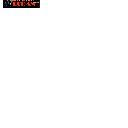
» Marvel Universe (Vol 3)
» Marvel Universe (Vol 4)
» Marvel Universe (Vol 5)
» Maximum X-men
» Mighty Marvel
» Original Sin
» Original Sin - Hors Serie
» Original Sin Extra
» Original Sin Extra - Hors Série
» Secret Empire
» Secret Invasion
» Secret Invasion - Hors Série
» Secret Wars
» Secret Wars Avengers
» Secret Wars Battleworld
» Secret Wars Civil war
» Secret Wars Deadpool
» Secret Wars Les Gardiens de la galaxie
» Secret Wars Marvel Zombies
» Secret Wars Old man Logan
» Secret Wars Spider-man
» Secret Wars Ultimate End