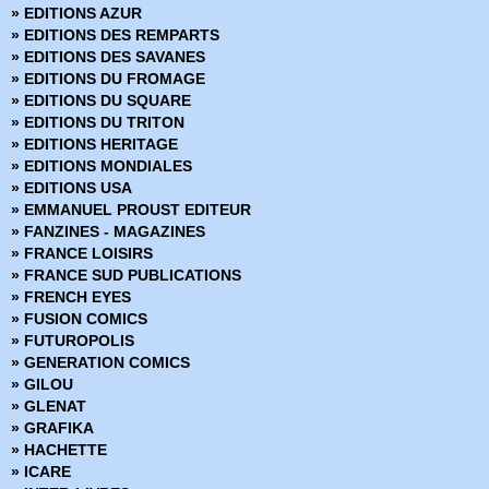
» EDITIONS AZUR
» Fear Itself - The fearless
» EDITIONS DES REMPARTS
» Fortnite x Marvel : La Guerre zéro
» EDITIONS DES SAVANES
» Generation X
» EDITIONS DU FROMAGE
» House of M
» EDITIONS DU SQUARE
» Hulk (Vol 1) Version Intégrale
» EDITIONS DU TRITON
» Hulk (Vol 2 - 2003)
» EDITIONS HERITAGE
» Hulk (Vol 3 - 2012)
» EDITIONS MONDIALES
» Infinite Crisis 52
» EDITIONS USA
» Infinity
» EMMANUEL PROUST EDITEUR
» Inhumans vs X-Men
» FANZINES - MAGAZINES
» Iron-man - Hors Serie
» FRANCE LOISIRS
Iron-man (Vol 1) - Renaissance des Heros
» FRANCE SUD PUBLICATIONS
» Iron-man (Vol 2) - Retour des Heros
» FRENCH EYES
» Iron-man (Vol 3 - 2012)
» FUSION COMICS
» Iron-man (Vol 4 - 2013)
» FUTUROPOLIS
» Iron-man And Avengers (2017)
» GENERATION COMICS
» Les Gardiens de la Galaxie - Hors Série
» GILOU
» Les Gardiens de la Galaxie (Vol 1)
» GLENAT
» Les Gardiens de la Galaxie (Vol 2)
» GRAFIKA
» Les Icônes Marvel (2023)
» HACHETTE
» Les legendes de Marvel (2024)
» ICARE
» Les monstres attaquent