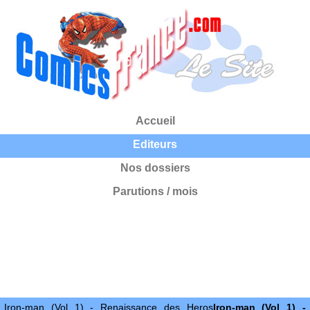
Accueil
Editeurs
Nos dossiers
Parutions / mois
Iron-man (Vol 1) - Renaissance des Heros
Iron-man (Vol 1) -