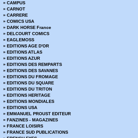
» CAMPUS
» Green Lantern (Pop Magazine)
» CARNOT
» Hercule - Collection Flash Nouvelle Formule
» CARRERE
» Hercule - Pocket NB - Collection Flash
» COMICS USA
» Hex - DC Arédit
» DARK HORSE France
» Hulk - Gamma
» DELCOURT COMICS
» Hulk - Pocket Color
» EAGLEMOSS
» Hulk - Pocket NB
» EDITIONS AGE D'OR
» Hulk (Collection Flash Nouvelle Formule)
» EDITIONS ATLAS
» Hulk Géant
» EDITIONS AZUR
» Hulk HS
» EDITIONS DES REMPARTS
» Il est Minuit
» EDITIONS DES SAVANES
» Il est Minuit - Comics Pocket Série 1
» EDITIONS DU FROMAGE
» Il est Minuit - Comics Pocket Série 2
» EDITIONS DU SQUARE
» Jonah Hex - Arédit DC Couleur
» EDITIONS DU TRITON
» Jonah Hex - DC Arédit - Pocket NB
» EDITIONS HERITAGE
» Judge Dredd
» EDITIONS MONDIALES
» Kamandi - Artima Color DC Superstar
» EDITIONS USA
» Kamandi - Comics Pocket
» EMMANUEL PROUST EDITEUR
» Kazar
» FANZINES - MAGAZINES
» King Conan
» FRANCE LOISIRS
» Kull - Pocket Couleur
» FRANCE SUD PUBLICATIONS
» L'Escadron des Etoiles