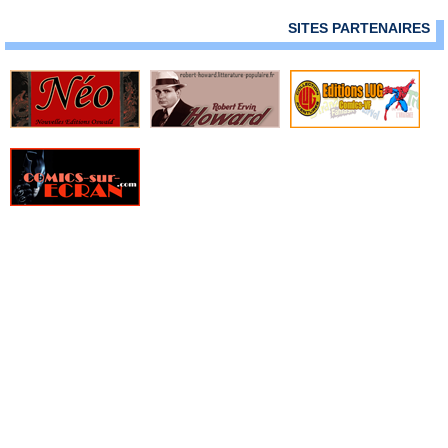
» Submariner
SITES PARTENAIRES
» Submariner - Pocket NB
» Sueurs Froides - Arédit DC Couleur
» Super Action - Arédit DC Couleur
» Super Héros - Arédit DC Couleur
» Super Star Comics - DC Arédit
» Thor - Pocket NB
» Thor -Collection Flash Nouvelle Formule
» Thor Fils d'Odin
» Tor - DC Arédit
» V - DC Arédit
» Vengeur - Comics Pocket NB - (Vol 3)
» Vengeur - Pocket NB - Serie 2
» Warlord - Artima Color DC Géant
» Warlord - Artima Color DC Superstar
» Watchmen - DC Arédit
» Weird World
» Wonder Woman - Arédit DC Couleur