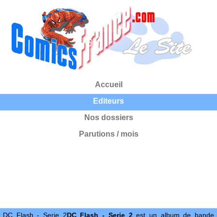
Accueil
Editeurs
Nos dossiers
Parutions / mois
DC Flash - Serie 2
DC Flash - Serie 2
est un album de bande