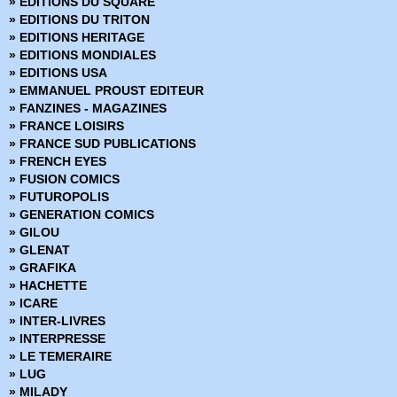
» EDITIONS DU SQUARE
» Hex - DC Arédit
» EDITIONS DU TRITON
» Hulk - Gamma
» EDITIONS HERITAGE
» Hulk - Pocket Color
» EDITIONS MONDIALES
» Hulk - Pocket NB
» EDITIONS USA
» Hulk (Collection Flash Nouvelle Formule)
» EMMANUEL PROUST EDITEUR
» Hulk Géant
» FANZINES - MAGAZINES
» Hulk HS
» FRANCE LOISIRS
» Il est Minuit
» FRANCE SUD PUBLICATIONS
» Il est Minuit - Comics Pocket Série 1
» FRENCH EYES
» Il est Minuit - Comics Pocket Série 2
» FUSION COMICS
» Jonah Hex - Arédit DC Couleur
» FUTUROPOLIS
» Jonah Hex - DC Arédit - Pocket NB
» GENERATION COMICS
» Judge Dredd
» GILOU
» Kamandi - Artima Color DC Superstar
» GLENAT
» Kamandi - Comics Pocket
» GRAFIKA
» Kazar
» HACHETTE
» King Conan
» ICARE
» Kull - Pocket Couleur
» INTER-LIVRES
» L'Escadron des Etoiles
» INTERPRESSE
» L'Inattendu - Comics Pocket
» LE TEMERAIRE
» La Créature du Marais - Arédit DC Couleur - Serie 1
» LUG
» La Créature du Marais - Artima Color Dc Super Star
» MILADY