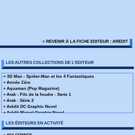
« REVENIR À LA FICHE EDITEUR : AREDIT
LES AUTRES COLLECTIONS DE L'EDITEUR
» 3D Man - Spider-Man et les 4 Fantastiques
» Année Zéro
» Aquaman (Pop Magazine)
» Arak - Fils de la foudre - Serie 1
» Arak - Série 2
» Arédit DC Graphic Novel
» Arédit Marvel Graphic Novel
» Arion
LES ÉDITEURS EN ACTIVITÉ
» Artima Color Marvel Géant
» Atari Force
» 404 COMICS