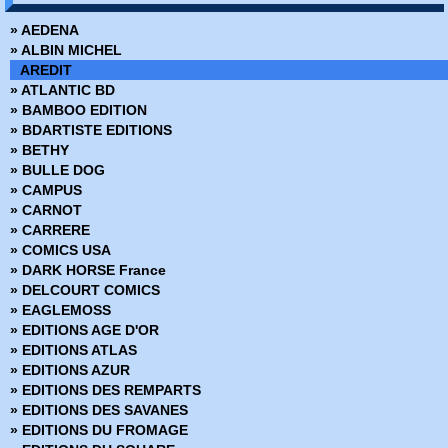
» Démon - Comics Pocket - Serie 1
» AEDENA
» Démon - DC Arédit - Serie 2
» ALBIN MICHEL
» Docteur Strange
AREDIT
» Dr Strange Hors Série
» ATLANTIC BD
» Dracula - Pocket NB
» BAMBOO EDITION
» Dracula le vampire
» BDARTISTE EDITIONS
» Eclipse Comics
» BETHY
» Eclipso - Pocket NB
» BULLE DOG
» Electric Warrior
» CAMPUS
» Epic
» CARNOT
» Et si
» CARRERE
» Etranges Aventures
» COMICS USA
» Faucon Noir - Collection Flash
» DARK HORSE France
» Flash
» DELCOURT COMICS
» Flash - Pocket NB - Collection Cosmos Flash
» EAGLEMOSS
» Flash (Pop Magazine)
» EDITIONS AGE D'OR
» Flash Comics
» EDITIONS ATLAS
» Frankenshtein - Pocket NB
» EDITIONS AZUR
» Green Lantern - Pocket NB - Collection Flash
» EDITIONS DES REMPARTS
» Green Lantern (Pop Magazine)
» EDITIONS DES SAVANES
» Hercule - Collection Flash Nouvelle Formule
» EDITIONS DU FROMAGE
» Hercule - Pocket NB - Collection Flash