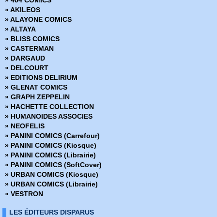
» Atom - Artima Color DC Géant
» AKILEOS
» Atom (Pop Magazine)
» ALAYONE COMICS
» Best of Marvel
» ALTAYA
» Bomba (Pop Magazine)
» BLISS COMICS
» Camelot 3000
» CASTERMAN
» Captain Action (Pop Magazine)
» DARGAUD
» Captain America - Serie 1
» DELCOURT
» Captain America - Serie 2
» EDITIONS DELIRIUM
» Captain America Spécial
» GLENAT COMICS
» Captain Carotte
» GRAPH ZEPPELIN
» Captain Comète et Superman
» HACHETTE COLLECTION
» Captain Victory
» HUMANOIDES ASSOCIES
» Comics Parade
» NEOFELIS
» Conan - Pocket NB
» PANINI COMICS (Carrefour)
» Conan Géant
» PANINI COMICS (Kiosque)
» Conan Hors Serie
» PANINI COMICS (Librairie)
» Conan le barbare - Serie 1
» PANINI COMICS (SoftCover)
» Conan le barbare - Serie 2
» URBAN COMICS (Kiosque)
» Conan Pocket Couleur
» URBAN COMICS (Librairie)
» Conan Spécial
» VESTRON
» DC Flash - Serie 1
DC Flash - Serie 2
LES ÉDITEURS DISPARUS
» DC Flash spécial