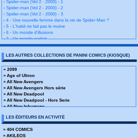
› Spider-man (Vol 2 - 2000) - 1
› Spider-man (Vol 2 - 2000) - 2
› Spider-man (Vol 2 - 2000) - 3
› 4 - Une nouvelle femme dans la vie de Spider-Man ?
› 5 - L'habit ne fait pas le moine
› 6 - Un monde d'illusions
› 7 - Un monde parfait
› 8 - Liens de sang
› 9 - Le retour de Venom
LES AUTRES COLLECTIONS DE PANINI COMICS (KIOSQUE)
› 10 - Le huitième jour 3/4
› 11 - La fin de Spider-Man
› 12 - Que la lumière soit
» 2099
› Spider-man (Vol 2 - 2000) - 13
» Age of Ultron
› Spider-man (Vol 2 - 2000) - 14
» All New Avengers
› 15 - Le refus
» All New Avengers Hors série
› Spider-man (Vol 2 - 2000) - 16
» All New Deadpool
› Spider-man (Vol 2 - 2000) - 17
» All New Deadpool - Hors Serie
› 18 - Black-out
» All New Inhumans
› 19 - La malédiction de Spider-Man
» All New Iron-man And Avengers
LES ÉDITEURS EN ACTIVITÉ
› 20 - Le piège
» All New Iron-man And Avengers - Hors Serie
› Spider-man (Vol 2 - 2000) - 21
» All New Les gardiens de la galaxie
» 404 COMICS
› Spider-man (Vol 2 - 2000) - 22
» All New Les gardiens de la galaxie - Hors séries
» AKILEOS
› 23 - Maximum security
» All New Spider-man