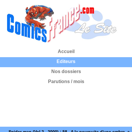
Accueil
Editeurs
Nos dossiers
Parutions / mois
Spider-man (Vol 2 - 2000) : 58 - A la poursuite d'une ombre, a