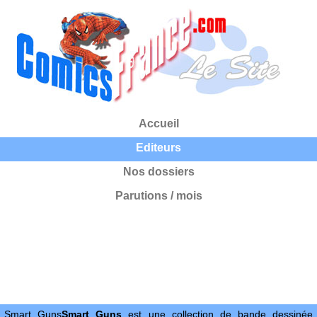
Accueil
Editeurs
Nos dossiers
Parutions / mois
Smart Guns
Smart Guns
est une collection de bande dessinée