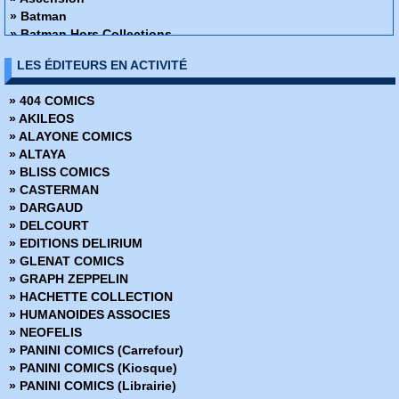
» Batman
» Batman Hors Collections
» Batman Hors Série 1
LES ÉDITEURS EN ACTIVITÉ
» Batman Hors Série 2
» Batman Legend
» 404 COMICS
» Batman Magazine
» AKILEOS
» Battle Chasers
» ALAYONE COMICS
» Battlegods
» ALTAYA
» Birds of Prey
» BLISS COMICS
» Buffy contre les vampires
» CASTERMAN
» Buffy Spécial
» DARGAUD
» Cable
» DELCOURT
» Collection Image
» EDITIONS DELIRIUM
» Conan Le Barbare
» GLENAT COMICS
» CosmoCats
» GRAPH ZEPPELIN
» Crimson
» HACHETTE COLLECTION
» Croisade Cosmique
» HUMANOIDES ASSOCIES
» Crossgen Chronicles
» NEOFELIS
» Crossgen Extra
» PANINI COMICS (Carrefour)
» Crossgen Spécial
» PANINI COMICS (Kiosque)
» Crossgen Universe
» PANINI COMICS (Librairie)
» Cyber Force