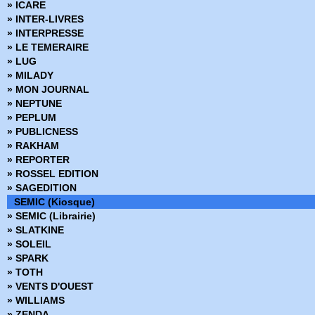
» ICARE
» Rising Stars
» INTER-LIVRES
» Scion
» INTERPRESSE
» Serval
» LE TEMERAIRE
» Serval Hors Série
» LUG
» Shi
» MILADY
» ShockRockets
» MON JOURNAL
» Sigil
» NEPTUNE
Smart Guns
» PEPLUM
» Spawn
» PUBLICNESS
» Spawn Hors Série
» RAKHAM
» Spécial Conan
» REPORTER
» Spécial DC
» ROSSEL EDITION
» Spécial strange
» SAGEDITION
» Spider-man
SEMIC (Kiosque)
» Spider-Man Hors Série
» SEMIC (Librairie)
» Spider-Man Magazine
» SLATKINE
» Spidey
» SOLEIL
» Spirit of Tao
» SPARK
» SteamPunk
» TOTH
» Stone
» VENTS D'OUEST
» Stormwatch
» WILLIAMS
» Strange
» ZENDA