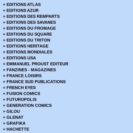
» Kiss Psycho Circus
» EDITIONS ATLAS
» La Bataille des planètes
» EDITIONS AZUR
» La Guerre du Pouvoir
» EDITIONS DES REMPARTS
» La Planète des singes
» EDITIONS DES SAVANES
» Lady Pendragon
» EDITIONS DU FROMAGE
» Les Etranges X-Men
» EDITIONS DU SQUARE
» Magic l'assemblée
» EDITIONS DU TRITON
» Méga Scoop
» EDITIONS HERITAGE
» Meridian
» EDITIONS MONDIALES
» Midnight Nation
» EDITIONS USA
» Moon Knight
» EMMANUEL PROUST EDITEUR
» More than mortal
» FANZINES - MAGAZINES
» Mystic
» FRANCE LOISIRS
» Nick Fury
» FRANCE SUD PUBLICATIONS
» Ninja Boy
» FRENCH EYES
» No Honor
» FUSION COMICS
» Nova
» FUTUROPOLIS
» Out There
» GENERATION COMICS
» Pitt
» GILOU
» Planète Comics
» GLENAT
» Planète Comics Marvel
» GRAFIKA
» Punisher
» HACHETTE
» Récits Complet Marvel