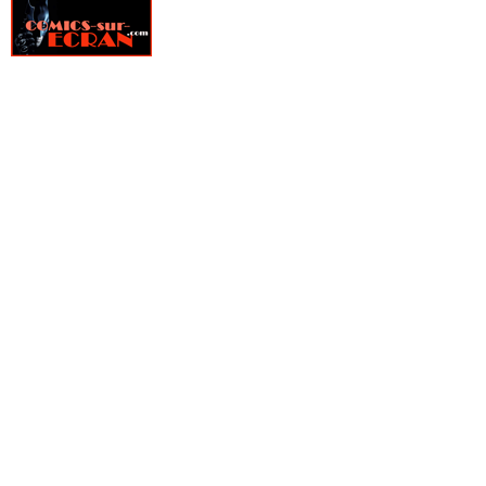
» Weapon Zero
» Wetworks
» WildCATs
» WildCATs - Hors Série
» Wildcats - magazine
» Wildstorm
» Wildstorm Spécial
» Witchblade
» Witchblade et Tomb Raider Special
» Witchblade Hors Série
» X-Force
» X-Men - X-Men Saga
» X-Men (1992)
» X-Men Hors Série
» Youngblood