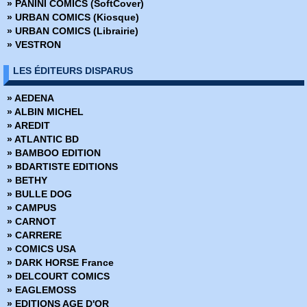
» PANINI COMICS (SoftCover)
» Danger Girl
» URBAN COMICS (Kiosque)
» Daredevil
» URBAN COMICS (Librairie)
» DC vs Marvel
» VESTRON
» Dirty Pair
» Divine Right
LES ÉDITEURS DISPARUS
» DV8
» Facteur-X
» AEDENA
» Fathom
» ALBIN MICHEL
» Futurians
» AREDIT
» Gate Crasher
» ATLANTIC BD
» Gen13
» BAMBOO EDITION
» Gen13 Hors Série
» BDARTISTE EDITIONS
» Generation DC
» BETHY
» Ghost
» BULLE DOG
» Ghost Rider
» CAMPUS
» Hellcop
» CARNOT
» Hulk
» CARRERE
» Image Comics
» COMICS USA
» JLA
» DARK HORSE France
» JLA - Avengers
» DELCOURT COMICS
» Just Imagine Stan Lee's…
» EAGLEMOSS
» Kin
» EDITIONS AGE D'OR