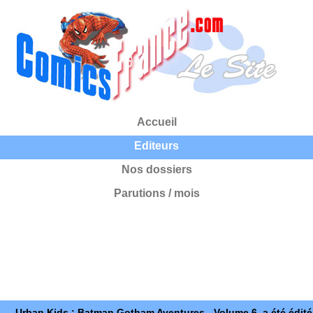
Accueil
Editeurs
Nos dossiers
Parutions / mois
Urban Kids : Batman Gotham Aventures - Volume 6, a été édité