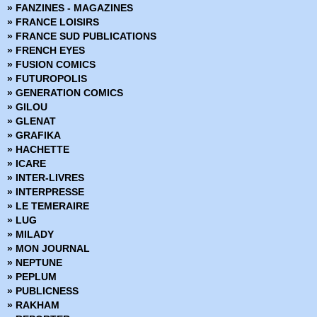
» FANZINES - MAGAZINES
› Wynd - Tome 1 - L'envol du prince
» FRANCE LOISIRS
› Wynd - Volume 2 - Le mystère des ailes
» FRANCE SUD PUBLICATIONS
› Batman Les adaptation animées
» FRENCH EYES
› Krypto super-chien - Chien devaaaant !
» FUSION COMICS
› Batman Gotham Aventures - Volume 5
» FUTUROPOLIS
› Gotham Girls - Nouvelle édition
» GENERATION COMICS
› Hellblazer - Le mystère de la prof sans cœur
» GILOU
› Superman Aventures - Tome 6
» GLENAT
Batman Gotham Aventures - Volume 6
» GRAFIKA
» HACHETTE
» ICARE
» INTER-LIVRES
» INTERPRESSE
» LE TEMERAIRE
» LUG
» MILADY
» MON JOURNAL
» NEPTUNE
» PEPLUM
» PUBLICNESS
» RAKHAM