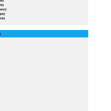
ue)
s de Symbion
ie)
over)
ue)
 X-Men
rie)
ung fu
n
S