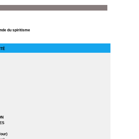
de du spiritisme
ITÉ
çon sur Terre
éros
ros et les Jeunes Titans
stein
ON
ES
our)
itans