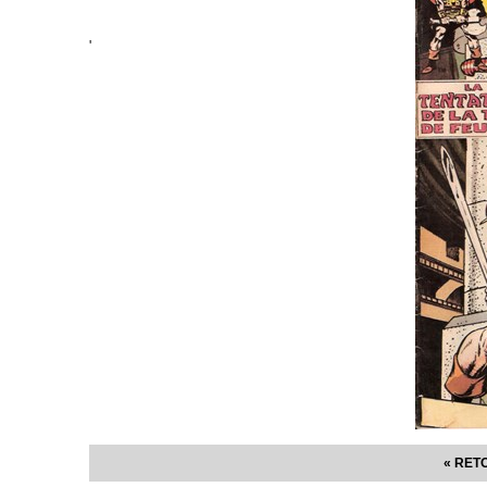
'
« RET