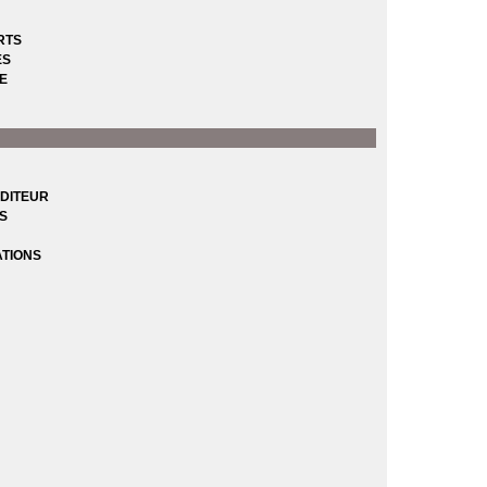
RTS
ES
E
DITEUR
ES
ATIONS