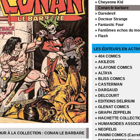
» Cheyenne Kid
Conan le barbare
» Daredevil
» Docteur Strange
» Fantastic Four
» Fantômes echos du mon
» Flash
» Flash Gordon
» G.I. Joe
LES ÉDITEURS EN ACTIV
» Kamandi le dernier gar
» 404 COMICS
» Karaté Kid
» AKILEOS
» L'Equipe Marvel
» ALAYONE COMICS
» L'Etonnant Spider-man
» ALTAYA
» L'Incroyable Hulk
» BLISS COMICS
» L'Invincible Iron-man
» CASTERMAN
» La Légion des Super H
» DARGAUD
» La Légion des Super Hé
» DELCOURT
» Le Fantôme
» EDITIONS DELIRIUM
» Le monstre de Franken
» GLENAT COMICS
» Le Pouvoir de Warlock
» GRAPH ZEPPELIN
» Le puissant Thor
» HACHETTE COLLECTI
» Le retour du Jedi
» HUMANOIDES ASSOCI
» Le tombeau de Dracula
» NEOFELIS
» Les Mystérieux X-Men
OUR À LA COLLECTION : CONAN LE BARBARE
» PANINI COMICS (Carref
» Les Nouveaux Jeunes T