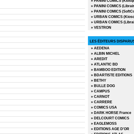
» PANINI COMICS (Kiosq
» Les Sectaurs Guerrier
» PANINI COMICS (Librair
» Les Transformers
» PANINI COMICS (SoftC
» Les Vengeurs
» URBAN COMICS (Kiosq
» Marvel Trois-dans-un -
» URBAN COMICS (Librai
» Rawhide Kid
» VESTRON
» Shang Shi - Maître de K
» Star Wars Trois-dans-u
» Superman
LES ÉDITEURS DISPARU
» Trois-dans-un Flash
» AEDENA
» Wonder Woman
» ALBIN MICHEL
» AREDIT
» ATLANTIC BD
» BAMBOO EDITION
» BDARTISTE EDITIONS
» BETHY
» BULLE DOG
» CAMPUS
» CARNOT
» CARRERE
» COMICS USA
» DARK HORSE France
» DELCOURT COMICS
» EAGLEMOSS
» EDITIONS AGE D'OR