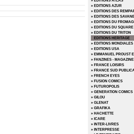
» EDITIONS ATLAS
» EDITIONS AZUR
» EDITIONS DES REMPA
» EDITIONS DES SAVAN
» EDITIONS DU FROMAG
» EDITIONS DU SQUARE
» EDITIONS DU TRITON
EDITIONS HERITAGE
» EDITIONS MONDIALES
» EDITIONS USA
» EMMANUEL PROUST E
» FANZINES - MAGAZIN
» FRANCE LOISIRS
» FRANCE SUD PUBLIC
» FRENCH EYES
» FUSION COMICS
» FUTUROPOLIS
» GENERATION COMICS
» GILOU
» GLENAT
» GRAFIKA
» HACHETTE
» ICARE
» INTER-LIVRES
» INTERPRESSE