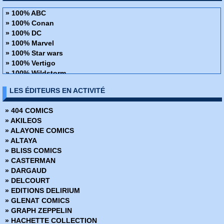
» 100% ABC
» 100% Conan
» 100% DC
» 100% Marvel
» 100% Star wars
» 100% Vertigo
» 100% Wildstorm
» 48H de BD
LES ÉDITEURS EN ACTIVITÉ
» ABC Deluxe
» Alien
» 404 COMICS
» Amazing Fantasy
» AKILEOS
» Avengers - La collection anniversaire
» ALAYONE COMICS
» AWA Studios
» ALTAYA
» Best Comics
» BLISS COMICS
» Best of Marvel
» CASTERMAN
» Best Sellers
» DARGAUD
» Black, White & Blood
» DELCOURT
» Boom Studios
» EDITIONS DELIRIUM
» Buffy contre les vampires
» GLENAT COMICS
» Buffy contre les vampires Saison 8
» GRAPH ZEPPELIN
» Coffret Panini Comics
» HACHETTE COLLECTION
» Collection inconnue