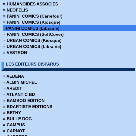
» HUMANOIDES ASSOCIES
» Conan (2009)
» NEOFELIS
» Conan Colossal
» PANINI COMICS (Carrefour)
» Conan le barbare (2019)
» PANINI COMICS (Kiosque)
» Conan le barbare (2024)
PANINI COMICS (Librairie)
» Dark Horse
» PANINI COMICS (SoftCover)
» Dark Side
» URBAN COMICS (Kiosque)
» DC Absolute
» URBAN COMICS (Librairie)
» DC Anthologie
» VESTRON
» DC Archives
» DC Big Book
LES ÉDITEURS DISPARUS
» DC Cult
» DC Deluxe
» AEDENA
» DC Heroes
» ALBIN MICHEL
» DC Icons
» AREDIT
» DC Omnibus
» ATLANTIC BD
» Deadpool Versus
» BAMBOO EDITION
» Dynamite
» BDARTISTE EDITIONS
» Edition limitée
» BETHY
» Edition Prestige
» BULLE DOG
» Encyclopédies Marvel
» CAMPUS
» Ere de Conan
» CARNOT
» Fringe