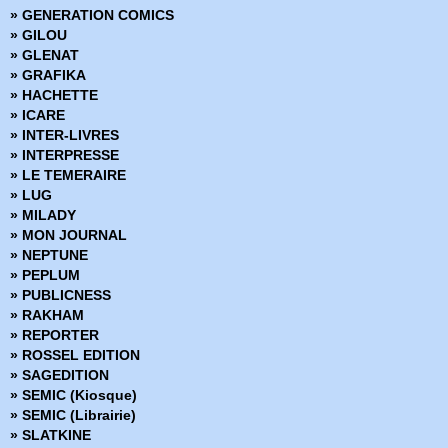
» Marvel Illustration Book
» GENERATION COMICS
» Marvel Kids
» GILOU
» Marvel Legacy
» GLENAT
» Marvel Max
» GRAFIKA
» Marvel Mini Monster
» HACHETTE
» Marvel Monster Edition
» ICARE
» Marvel Multiverse
» INTER-LIVRES
» Marvel Next Gen
» INTERPRESSE
» Marvel Now
» LE TEMERAIRE
» Marvel Omnibus
» LUG
» Marvel Poche
» MILADY
» Marvel Premium
» MON JOURNAL
» Marvel Prestige
» NEPTUNE
» Marvel Select
» PEPLUM
» Marvel Super Héroines
» PUBLICNESS
» Marvel Transatlantique
» RAKHAM
» Marvel Verse
» REPORTER
» Marvel Vintage
» ROSSEL EDITION
» Marvel Visionnaries
» SAGEDITION
» Millarworld
» SEMIC (Kiosque)
» Miracleman
» SEMIC (Librairie)
» Must Have
» SLATKINE
» Nomen Omen