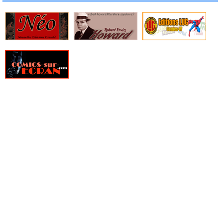
» Star Wars Poche
» Star Wars-Verse
» Stardust
» The Boys
» The Boys Deluxe
» The Complete Spider-Man Strips
» TKO Comics
» Vertigo Big Book
» Vertigo Cult
» Vertigo Deluxe
» Vertigo Graphic Novel
» Web of Heroes Collection
» Wildstorm Anthologie
» Wildstorm Deluxe
» Wildstorm graphic novel