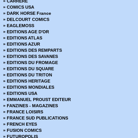
» CARRERE
» Green Hornet
» COMICS USA
» Hors Collections
» DARK HORSE France
» Iron-man - Les Aventures
» DELCOURT COMICS
» La planéte des singes
» EAGLEMOSS
» Le printemps des Comics
» EDITIONS AGE D'OR
» Les chroniques de Conan
» EDITIONS ATLAS
» Marvel - Les grandes sagas
» EDITIONS AZUR
» Marvel - Les incontournables
» EDITIONS DES REMPARTS
» Marvel - Les origines
» EDITIONS DES SAVANES
» Marvel Absolute
» EDITIONS DU FROMAGE
» Marvel Anthologie
» EDITIONS DU SQUARE
» Marvel Aventures
» EDITIONS DU TRITON
» Marvel Cinematic
» EDITIONS HERITAGE
» Marvel Classic - Les Intégrales
» EDITIONS MONDIALES
» Marvel Dark
» EDITIONS USA
» Marvel Decades
» EMMANUEL PROUST EDITEUR
» Marvel Deluxe
» FANZINES - MAGAZINES
» Marvel Epic Collection
» FRANCE LOISIRS
» Marvel Events
» FRANCE SUD PUBLICATIONS
» Marvel Gold
» FRENCH EYES
» Marvel Graphic Novels
» FUSION COMICS
» Marvel Icons
» FUTUROPOLIS