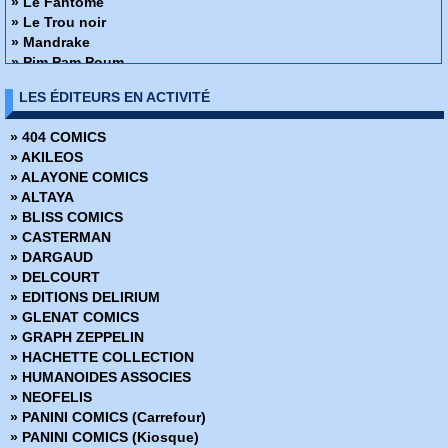
» Le Fantome
» Le Trou noir
» Mandrake
» Pim Pam Poum
Prince Vaillant
LES ÉDITEURS EN ACTIVITÉ
» Richard le téméraire
» Tarzan
» 404 COMICS
» AKILEOS
» ALAYONE COMICS
» ALTAYA
» BLISS COMICS
» CASTERMAN
» DARGAUD
» DELCOURT
» EDITIONS DELIRIUM
» GLENAT COMICS
» GRAPH ZEPPELIN
» HACHETTE COLLECTION
» HUMANOIDES ASSOCIES
» NEOFELIS
» PANINI COMICS (Carrefour)
» PANINI COMICS (Kiosque)