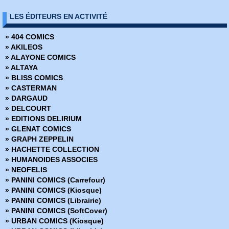
» De mal en pis
LES ÉDITEURS EN ACTIVITÉ
» Derniers jours de guerre
» Derniers rappels
» 404 COMICS
» Gorazde
» AKILEOS
» Journal d'un défaitiste
» ALAYONE COMICS
» L'Appel de l'espace
» ALTAYA
» Le Building
» BLISS COMICS
» Le Dernier Chevalier
» CASTERMAN
» Les Bradley
» DARGAUD
» Les Maîtres du désordre
» DELCOURT
» Love & Rockets X
» EDITIONS DELIRIUM
» Palestine
» GLENAT COMICS
» Plus cool tu meurs
» GRAPH ZEPPELIN
» Pussey !
» HACHETTE COLLECTION
» Sin City
» HUMANOIDES ASSOCIES
» The Art of Sin City
» NEOFELIS
» The Fixer - Une histoire de Sarajevo
» PANINI COMICS (Carrefour)
» PANINI COMICS (Kiosque)
» PANINI COMICS (Librairie)
» PANINI COMICS (SoftCover)
» URBAN COMICS (Kiosque)