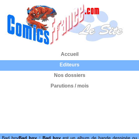
Accueil
Editeurs
Nos dossiers
Parutions / mois
Bad boy
Bad boy : Bad boy
est un album de bande dessinée ou