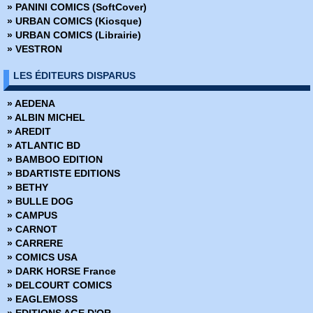
» PANINI COMICS (SoftCover)
› Tarzan Géant - 39
» Tarzan - Appel de la Jungle
» URBAN COMICS (Kiosque)
› Tarzan Géant - 40
» Tarzan - Mensuel - série 1 - Vedette TV
» URBAN COMICS (Librairie)
› Tarzan Géant - 41
Tarzan Géant
» VESTRON
› Tarzan Géant - 42
» Tarzan Mensuel - série 2
› Tarzan Géant - 43
LES ÉDITEURS DISPARUS
› Tarzan Géant - 44
› Tarzan Géant - 45
» AEDENA
› Tarzan Géant - 46
» ALBIN MICHEL
› Tarzan Géant - 47
» AREDIT
› Tarzan Géant - 48
» ATLANTIC BD
› Tarzan Géant - 49
» BAMBOO EDITION
› Tarzan Géant - 50
» BDARTISTE EDITIONS
› Tarzan Géant - 51
» BETHY
› Tarzan Géant - 52
» BULLE DOG
› Tarzan Géant - 53
» CAMPUS
› Tarzan Géant - 54
» CARNOT
› Tarzan Géant - 55
» CARRERE
› Tarzan Géant - 56
» COMICS USA
› Tarzan Géant - 57
» DARK HORSE France
› Tarzan Géant - 58
» DELCOURT COMICS
Tarzan Géant - 59
» EAGLEMOSS
› Tarzan Géant - 60