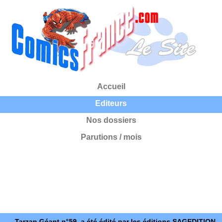
Accueil
Editeurs
Nos dossiers
Parutions / mois
Tarzan Géant n°59, a été édité par les éditions SAGEDITION.