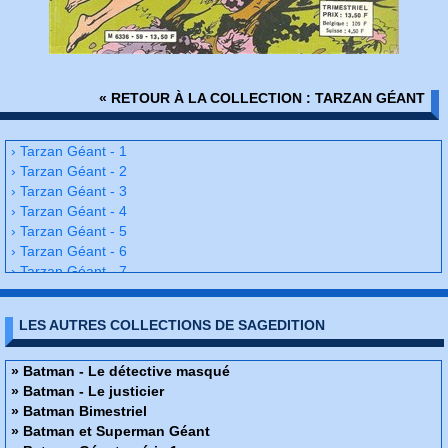
« RETOUR À LA COLLECTION : TARZAN GÉANT
› Tarzan Géant - 1
› Tarzan Géant - 2
› Tarzan Géant - 3
› Tarzan Géant - 4
› Tarzan Géant - 5
› Tarzan Géant - 6
› Tarzan Géant - 7
› Tarzan Géant - 8
› Tarzan Géant - 9
LES AUTRES COLLECTIONS DE SAGEDITION
› Tarzan Géant - 10
› Tarzan Géant - 11
› Tarzan Géant - 12
» Batman - Le détective masqué
› Tarzan Géant - 13
» Batman - Le justicier
› Tarzan Géant - 14
» Batman Bimestriel
› Tarzan Géant - 15
» Batman et Superman Géant