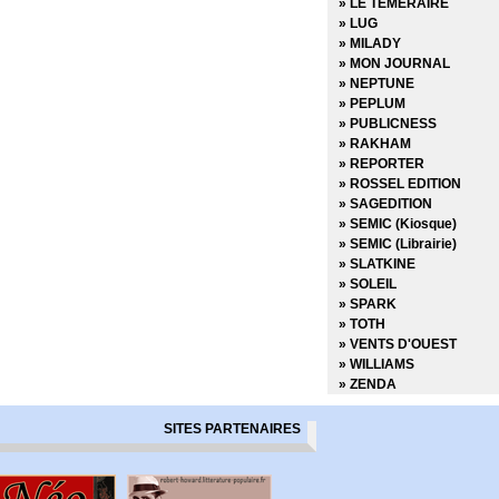
» LE TEMERAIRE
» Marvel Select
» LUG
» Marvel Super Héroines
» MILADY
» Marvel Transatlantique
» MON JOURNAL
» Marvel Verse
» NEPTUNE
» Marvel Vintage
» PEPLUM
» Marvel Visionnaries
» PUBLICNESS
» Millarworld
» RAKHAM
» Miracleman
» REPORTER
» Must Have
» ROSSEL EDITION
» Nomen Omen
» SAGEDITION
» Panini Comics France f
» SEMIC (Kiosque)
» Powers
» SEMIC (Librairie)
» Prix Découverte
» SLATKINE
» Project Superpowers
» SOLEIL
» Red Sonja
» SPARK
» Savage Sword of Conan
» TOTH
» Savage Sword of Conan
» VENTS D'OUEST
» Shaolin Cowboy
» WILLIAMS
» Spider-man
» ZENDA
» Spider-man - La collect
» Spider-man - Les Aven
SITES PARTENAIRES
» Spider-man - Les incon
» Spider-man et les héro
» Star Wars - Epic Collec
» Star wars - L'équilibre 