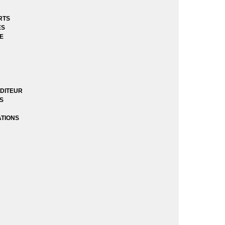
RTS
ES
tégrales
E
DITEUR
ES
k
ATIONS