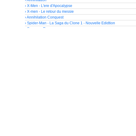
› X-Men - L'ere d'Apocalypse
› X-men - Le retour du messie
› Annihilation Conquest
› Spider-Man - La Saga du Clone 1 - Nouvelle Edidtion
› Supreme Power
› Spider-Man - La Saga du Clone 2 - Nouvelle Edidtion
› Ultimate Spider-Man - La mort de Spider-man
› Le tombeau de Dracula - La nuit du vampire
› Terre X - Trilogie - Alpha
› Terre X - Trilogie - Omega
› Spider-Man - La Saga du Clone 3 - Nouvelle Edidtion
› X-Men - L'Ere d'Apocalypse
› Ultimate Spider-man - Tome 1 - Pouvoirs et responsabilités
› Onslaught - Nouvelle Edition
› Le tombeau de Dracula - Tome 2
› Conan le barbare
› Les Quatre Fantastiques par John Byrne 1
› Les Quatre Fantastiques par John Byrne 1 - Exclu Panini
› Ultimate Spider-man - Tome 2 - Hollywood
› Ultimate Spider-man - Tome 2 - Hollywood - Exclu Panini
› Heroes Reborn - Exclu Panini
› Heroes Reborn
› Marvel Universe par John Byrne