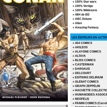
» 100% Star wars
» 100% Vertigo
» 100% Wildstorm
» 48H de BD
» ABC Deluxe
» Alien
» Amazing Fantasy
» Avengers - La collectio
» AWA Studios
LES ÉDITEURS EN ACTIV
» Best Comics
» 404 COMICS
» Best of Marvel
» AKILEOS
» Best Sellers
» ALAYONE COMICS
» Black, White & Blood
» ALTAYA
» Boom Studios
» BLISS COMICS
» Buffy contre les vampi
» CASTERMAN
» Buffy contre les vampi
» DARGAUD
» Coffret Panini Comics
» DELCOURT
» Collection inconnue
» EDITIONS DELIRIUM
» Conan (2009)
» GLENAT COMICS
» Conan Colossal
» GRAPH ZEPPELIN
» Conan le barbare (2019
» HACHETTE COLLECTI
» Conan le barbare (2024
» HUMANOIDES ASSOCI
» Dark Horse
» NEOFELIS
» Dark Side
» PANINI COMICS (Carref
» DC Absolute