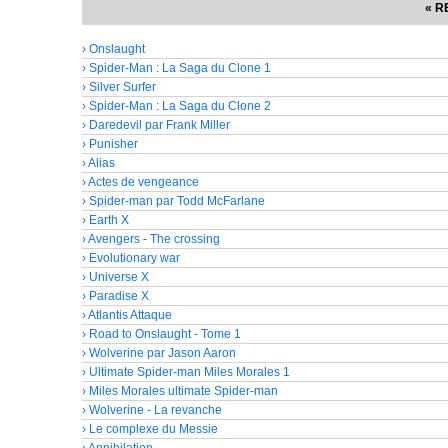
« R
› Onslaught
› Spider-Man : La Saga du Clone 1
› Silver Surfer
› Spider-Man : La Saga du Clone 2
› Daredevil par Frank Miller
› Punisher
› Alias
› Actes de vengeance
› Spider-man par Todd McFarlane
› Earth X
› Avengers - The crossing
› Evolutionary war
› Universe X
› Paradise X
› Atlantis Attaque
› Road to Onslaught - Tome 1
› Wolverine par Jason Aaron
› Ultimate Spider-man Miles Morales 1
› Miles Morales ultimate Spider-man
› Wolverine - La revanche
› Le complexe du Messie
› Annihilation