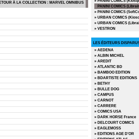
» PANINI COMICS (Kiosq
ETOUR À LA COLLECTION : MARVEL OMNIBUS
» DC Anthologie
PANINI COMICS (Librair
» DC Archives
» PANINI COMICS (SoftC
» DC Big Book
» URBAN COMICS (Kiosq
» DC Cult
» URBAN COMICS (Librai
» DC Deluxe
» VESTRON
» DC Heroes
» DC Icons
» DC Omnibus
LES ÉDITEURS DISPARU
» Deadpool Versus
» AEDENA
» Dynamite
» ALBIN MICHEL
» Edition limitée
» AREDIT
» Edition Prestige
» ATLANTIC BD
» Encyclopédies Marvel
» BAMBOO EDITION
» Ere de Conan
» BDARTISTE EDITIONS
» Fringe
» BETHY
» Green Hornet
» BULLE DOG
» Hors Collections
» CAMPUS
» Iron-man - Les Aventur
» CARNOT
» La planéte des singes
» CARRERE
» Le printemps des Comi
» COMICS USA
» Les chroniques de Con
» DARK HORSE France
» Marvel - Les grandes s
» DELCOURT COMICS
» Marvel - Les incontour
» EAGLEMOSS
» Marvel - Les origines
» EDITIONS AGE D'OR
» Marvel Absolute