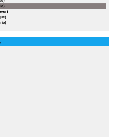
ue)
ie)
over)
ue)
rie)
S
es
cs
an
agas
nables