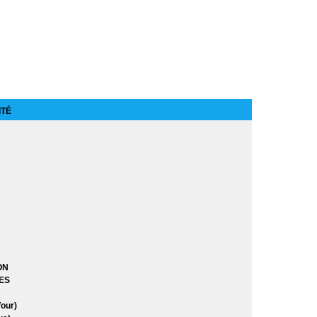
n anniversaire
ITÉ
res
res Saison 8
)
ON
)
ES
our)