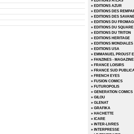
» EDITIONS ATLAS
» Marvel Anthologie
» EDITIONS AZUR
» Marvel Aventures
» EDITIONS DES REMPA
» Marvel Cinematic
» EDITIONS DES SAVAN
» Marvel Classic - Les In
» EDITIONS DU FROMAG
» Marvel Dark
» EDITIONS DU SQUARE
» Marvel Decades
» EDITIONS DU TRITON
» Marvel Deluxe
» EDITIONS HERITAGE
» Marvel Epic Collection
» EDITIONS MONDIALES
» Marvel Events
» EDITIONS USA
» Marvel Gold
» EMMANUEL PROUST E
» Marvel Graphic Novels
» FANZINES - MAGAZIN
» Marvel Icons
» FRANCE LOISIRS
» Marvel Illustration Boo
» FRANCE SUD PUBLIC
» Marvel Kids
» FRENCH EYES
» Marvel Legacy
» FUSION COMICS
» Marvel Max
» FUTUROPOLIS
» Marvel Mini Monster
» GENERATION COMICS
» Marvel Monster Edition
» GILOU
» Marvel Multiverse
» GLENAT
» Marvel Next Gen
» GRAFIKA
» Marvel Now
» HACHETTE
Marvel Omnibus
» ICARE
» Marvel Poche
» INTER-LIVRES
» Marvel Premium
» INTERPRESSE
» Marvel Prestige