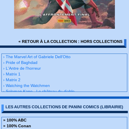
« RETOUR À LA COLLECTION : HORS COLLECTIONS
› The Marvel Art of Gabriele Dell'Otto
› Pride of Baghdad
› L'Antre de l'horreur
› Matrix 1
› Matrix 2
› Watching the Watchmen
› Soloman Kane - Le château du diable
› Kick-Ass 1 - Le prelier vrai super-héros
› Kull - Le royaume des chimères
LES AUTRES COLLECTIONS DE PANINI COMICS (LIBRAIRIE)
› Kick-Ass 2 - Brume rouge
› X-men - Jeunes filles en fuite
› A god somewhere - Trop humain pour être un dieu
» 100% ABC
› Nemesis
» 100% Conan