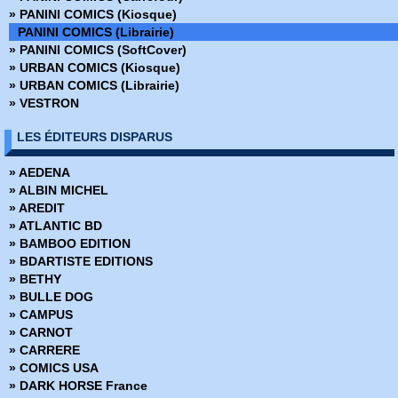
› Dr Stange / Dr Fatalis - Triomphe et tourment
» Conan le barbare (2019)
» PANINI COMICS (Kiosque)
› Wolverine - L'Arme X
» Conan le barbare (2024)
PANINI COMICS (Librairie)
› King Size Kirby
» Dark Horse
» PANINI COMICS (SoftCover)
› Thor - Ragnarok - Prélude du film
» Dark Side
» URBAN COMICS (Kiosque)
› Black Panther - Le prologue du film
» DC Absolute
» URBAN COMICS (Librairie)
› House or M - Version Noir et Blanc
» DC Anthologie
» VESTRON
› Avengers Infinity war - Le prologue du film
» DC Archives
› Deadpool - Flash-back
» DC Big Book
LES ÉDITEURS DISPARUS
› Silver Surfer - Parabole
» DC Cult
› Star Wars - Han Solo - Noir et blanc
» DC Deluxe
» AEDENA
› Ant-man et la guêpe - Le prologue du film
» DC Heroes
» ALBIN MICHEL
› Stan Lee - Treasury Edition
» DC Icons
» AREDIT
› Venom - Mortelle protection
» DC Omnibus
» ATLANTIC BD
› Tu es Deadpool - Le comics dont tu es le héros
» Deadpool Versus
» BAMBOO EDITION
› X-Men - Grand Design 1
» Dynamite
» BDARTISTE EDITIONS
› L'Antre de l'horreur - Edition NB
» Edition limitée
» BETHY
› Starr le tueur
» Edition Prestige
» BULLE DOG
› Civil War - Noir et Blanc
» Encyclopédies Marvel
» CAMPUS
› Avengers Endgame - Le prologue du film
» Ere de Conan
» CARNOT
› X-Men - Grand Design 2
» Fringe
» CARRERE
› Fear Itself - Noir et Blanc
» Green Hornet
» COMICS USA
› League of Legend - Ashe - Chef de guerre
Hors Collections
» DARK HORSE France
› Spider-man - Far from home - Prologue du film
» Iron-man - Les Aventures