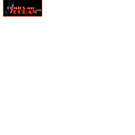
» The Complete Spider-Man Strips
› Prédator Vs Black Panther : Chasse au Wakanda
» TKO Comics
› Hulk Gris - Edition définitive
» Vertigo Big Book
› Dark Maul - Black, White and Red
» Vertigo Cult
› Dark Maul - Black, White and Red - Variante
» Vertigo Deluxe
› Thrawn : Stratège de l'Empereur
» Vertigo Graphic Novel
› Dark Maul : Cendres
» Web of Heroes Collection
› Histoire de l'univers Marvel - Edition Prestige
» Wildstorm Anthologie
› Fantastic Four : Fanfare
» Wildstorm Deluxe
› Spider-man / Invincible
» Wildstorm graphic novel
› Spider-man / Invincible - Exclu Panini
› Predator Vs Spider-man : Chasse à l'araignée
› Predator Vs Spider-man - Exclu Panini
› Feral - Tome 1
› Feral - Tome 1 - Couverture The Witch
› Feral - Tome 1 - Couverture Barbarians
› Gargoyles - Tome 1 : Ici à Manhattan
› Dark Vador : Cible
› Conan - Le fléau du Serpent
› Marvel Black, white & Blood and Guts
› Minecraft - Cœur de Bloc - Tome 2