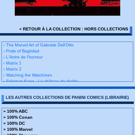
« RETOUR À LA COLLECTION : HORS COLLECTIONS
› The Marvel Art of Gabriele Dell'Otto
› Pride of Baghdad
› L'Antre de l'horreur
› Matrix 1
› Matrix 2
› Watching the Watchmen
› Soloman Kane - Le château du diable
› Kick-Ass 1 - Le prelier vrai super-héros
› Kull - Le royaume des chimères
LES AUTRES COLLECTIONS DE PANINI COMICS (LIBRAIRIE)
› Kick-Ass 2 - Brume rouge
› X-men - Jeunes filles en fuite
› A god somewhere - Trop humain pour être un dieu
» 100% ABC
› Nemesis
» 100% Conan
› Die Hard
» 100% DC
› Kick-Ass - Deluxe
» 100% Marvel