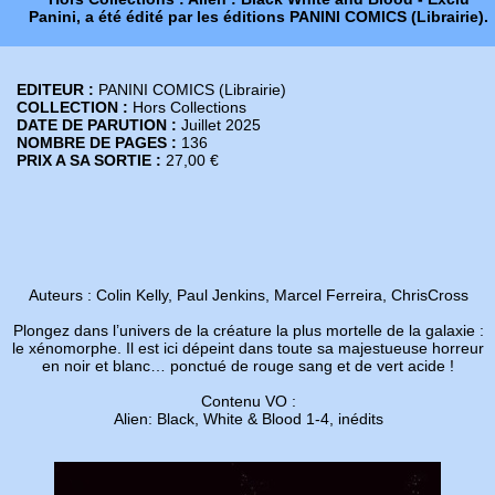
Panini, a été édité par les éditions PANINI COMICS (Librairie).
EDITEUR :
PANINI COMICS (Librairie)
COLLECTION :
Hors Collections
DATE DE PARUTION :
Juillet 2025
NOMBRE DE PAGES :
136
PRIX A SA SORTIE :
27,00 €
Auteurs : Colin Kelly, Paul Jenkins, Marcel Ferreira, ChrisCross
Plongez dans l’univers de la créature la plus mortelle de la galaxie :
le xénomorphe. Il est ici dépeint dans toute sa majestueuse horreur
en noir et blanc… ponctué de rouge sang et de vert acide !
Contenu VO :
Alien: Black, White & Blood 1-4, inédits