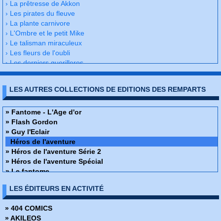
› La prêtresse de Akkon
› Les pirates du fleuve
› La plante carnivore
› L'Ombre et le petit Mike
› Le talisman miraculeux
› Les fleurs de l'oubli
› Les derniers guerilleros
› Le diadème de Sémiramis
› Chasse frauduleuse
LES AUTRES COLLECTIONS DE EDITIONS DES REMPARTS
› Défi à l'ombre
› Seul contre tous
› Merci
» Fantome - L'Age d'or
› Une héritière dans la jungle
» Flash Gordon
› Les mémoires de l'Ombre
» Guy l'Eclair
Le trésor de la jungle
Héros de l'aventure
› Enchantement sur le marais
» Héros de l'aventure Série 2
› L'enfance du Fantôme
» Héros de l'aventure Spécial
› La nuit de la folie
» Le fantome
› Ellen Booty
» Les Classiques de L'Aventure
LES ÉDITEURS EN ACTIVITÉ
› Le crâne d'argent
» Les héros du mystère
› Victoire sur chaos
» Les héros du mystère spécial
» 404 COMICS
› L'histoire de la chaîne
» Magnus - An 4000
» AKILEOS
› Combat pour une formule
» Mandrake - L'Age d'or