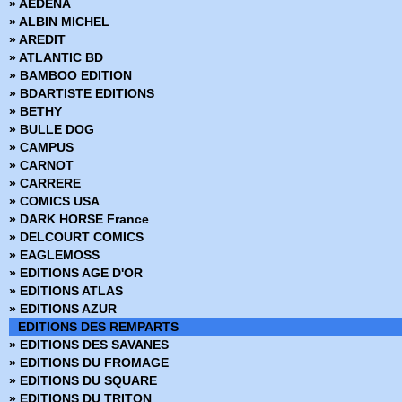
» AEDENA
› La plage d'or de Keela-Wee
» ALBIN MICHEL
› Gangsters à Keela Wee
» AREDIT
› Un message écrit sur la chair
» ATLANTIC BD
› Pour l'honneur de la patrouille
» BAMBOO EDITION
› Pirates sur la jungle
» BDARTISTE EDITIONS
› Aux mains du Zodiaque
» BETHY
› L'As de pique
» BULLE DOG
› Le commandant mystérieux
» CAMPUS
› Les chevaux de la mort
» CARNOT
› Safari à Eden
» CARRERE
› La princesse d'or
» COMICS USA
› L'impossible mission
» DARK HORSE France
› Les soeurs Marshall
» DELCOURT COMICS
› Défi à l'Ombre qui Marche
» EAGLEMOSS
› Le court règne de Big Red
» EDITIONS AGE D'OR
› Le petit dieu des Nadongo
» EDITIONS ATLAS
› Hold-up en plein ciel
» EDITIONS AZUR
EDITIONS DES REMPARTS
» EDITIONS DES SAVANES
» EDITIONS DU FROMAGE
» EDITIONS DU SQUARE
» EDITIONS DU TRITON