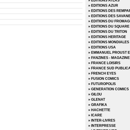
» EDITIONS ATLAS
» Dark Reign - Hors Séri
» EDITIONS AZUR
» Dark Reign Saga
» EDITIONS DES REMPA
» DC Heroes
» EDITIONS DES SAVAN
» DC Trinity
» EDITIONS DU FROMAG
DC Universe
» EDITIONS DU SQUARE
» DC Universe Hors Séri
» EDITIONS DU TRITON
» Deadpool (Vol 1 - 1999)
» EDITIONS HERITAGE
» Deadpool (Vol 2 - 2011)
» EDITIONS MONDIALES
» Deadpool (Vol 3 - 2012)
» EDITIONS USA
» Deadpool (Vol 4 - 2013)
» EMMANUEL PROUST E
» Deadpool (Vol 5 - 2017)
» FANZINES - MAGAZIN
» Deadpool Hors Série (Vo
» FRANCE LOISIRS
» Deadpool Hors Série (Vo
» FRANCE SUD PUBLIC
» Fantastic Four - Renai
» FRENCH EYES
» Fantastic Four - Retou
» FUSION COMICS
» Fear Itself
» FUTUROPOLIS
» Fear Itself - Hors Série
» GENERATION COMICS
» Fear Itself - The fearles
» GILOU
» Fortnite x Marvel : La 
» GLENAT
» Generation X
» GRAFIKA
» House of M
» HACHETTE
» Hulk (Vol 1) Version Int
» ICARE
» Hulk (Vol 2 - 2003)
» INTER-LIVRES
» Hulk (Vol 3 - 2012)
» INTERPRESSE
» Infinite Crisis 52