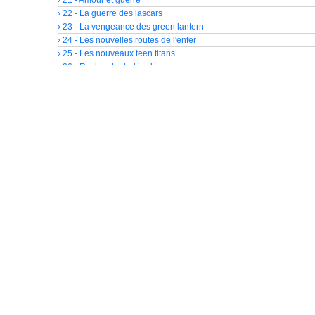
› 22 - La guerre des lascars
› 23 - La vengeance des green lantern
› 24 - Les nouvelles routes de l'enfer
› 25 - Les nouveaux teen titans
› 26 - Recherche hal jordan
› 27 - La ligue de justice d'amérique
› 28 - Le retour de red tornado
› 29 - Le nouvel âge
› 30 - Au diable, mon âme!
› 31 - Kid Amazo
› 32 - Titans Est
› 33 - Le mystère Star Saphir
› 34 - La saga de l'éclair 1
› 35 - La saga de l'éclair 2
› 36 - La saga de l'éclair 3
› 37 - Seconde renaissance
› 38 - Tours de garde
› 39 - Infini
› 40 - Flammes divines 1
› 41 - Flammes divines 2
› 42 - La guerre du corps de Sinestro
› 43 - Chemin de traverse
› 44 - Sanctuaire 1