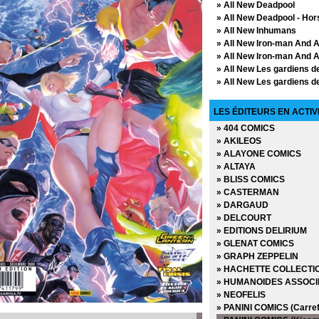
» All New Deadpool
» All New Deadpool - Hor
» All New Inhumans
» All New Iron-man And 
» All New Iron-man And A
» All New Les gardiens de
» All New Les gardiens de
» All New Spider-man
» All New Spider-man - H
LES ÉDITEURS EN ACTIV
» All New Wolverine and
» 404 COMICS
» All New X-Men
» AKILEOS
» All New X-Men - Hors S
» ALAYONE COMICS
» All-Star Batman
» ALTAYA
» All-Star Superman
» BLISS COMICS
» Ant-man
» CASTERMAN
» Ant-man - Hors Serie
» DARGAUD
» Astonishing X-men
» DELCOURT
» Avengers - Hors Serie (
» EDITIONS DELIRIUM
» Avengers - Hors Serie (
» GLENAT COMICS
» Avengers - X Sanction
» GRAPH ZEPPELIN
» Avengers (Vol 1 - 1997)
» HACHETTE COLLECTI
» Avengers (Vol 2 - 2012)
» HUMANOIDES ASSOCI
» Avengers (Vol 3 - 2012)
» NEOFELIS
» Avengers (Vol 4 - 2013)
» PANINI COMICS (Carref
» Avengers (Vol 5 - 2017)