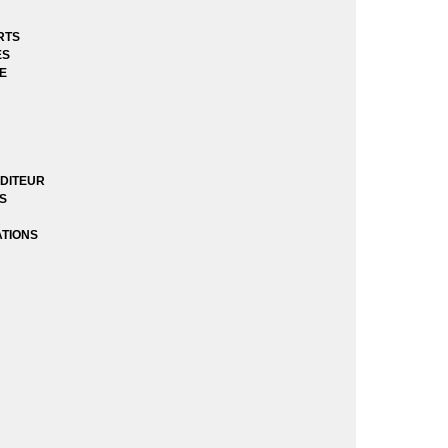
e
RTS
ES
E
e
DITEUR
ES
l 1 - 2014)
l 2 - 2017)
ATIONS
ssance des Heros
r des Heros
s
Guerre zéro
égrale