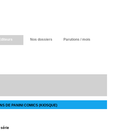
Editeurs
Nos dossiers
Parutions / mois
S DE PANINI COMICS (KIOSQUE)
 série