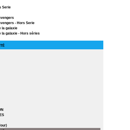
s Serie
Avengers
vengers - Hors Serie
 la galaxie
 la galaxie - Hors séries
ors Série
ITÉ
 X-Men
érie
Vol 1)
Vol 2)
ON
ES
our)