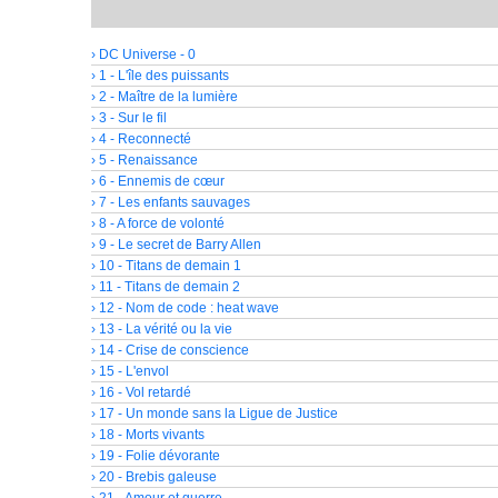
› DC Universe - 0
› 1 - L'île des puissants
› 2 - Maître de la lumière
› 3 - Sur le fil
› 4 - Reconnecté
› 5 - Renaissance
› 6 - Ennemis de cœur
› 7 - Les enfants sauvages
› 8 - A force de volonté
› 9 - Le secret de Barry Allen
› 10 - Titans de demain 1
› 11 - Titans de demain 2
› 12 - Nom de code : heat wave
› 13 - La vérité ou la vie
› 14 - Crise de conscience
› 15 - L'envol
› 16 - Vol retardé
› 17 - Un monde sans la Ligue de Justice
› 18 - Morts vivants
› 19 - Folie dévorante
› 20 - Brebis galeuse
› 21 - Amour et guerre