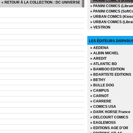
PANINI COMICS (Kiosq
« RETOUR À LA COLLECTION : DC UNIVERSE
» Avengers Extra (2012)
» PANINI COMICS (Librair
» Avengers Now (2015)
» PANINI COMICS (SoftC
» Avengers Universe - Ho
» URBAN COMICS (Kiosq
» Avengers Universe (Vol
» URBAN COMICS (Librai
» Avengers Universe (Vol
» VESTRON
» Avengers Vs X-Men - A
» Avengers Vs X-Men (20
» Avengers Vs X-Men Ex
LES ÉDITEURS DISPARU
» Batman (2005-2007)
» AEDENA
» Batman et Superman (
» ALBIN MICHEL
» Batman Extra (2005)
» AREDIT
» Batman Hors Série (20
» ATLANTIC BD
» Batman Universe (2010
» BAMBOO EDITION
» Batman Universe Extra
» BDARTISTE EDITIONS
» Batman Universe Hors 
» BETHY
» Brightest Day
» BULLE DOG
» Cable
» CAMPUS
» Civil War (2007)
» CARNOT
» Civil War Extra (2007)
» CARRERE
» Civil War II (2017)
» COMICS USA
» Civil War II Extra (2017)
» DARK HORSE France
» Conan (1997-1999)
» DELCOURT COMICS
» Conan le barbare (1999
» EAGLEMOSS
» Daredevil
» EDITIONS AGE D'OR
» Dark Reign