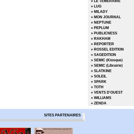
» LE TEMERAIRE
» Infinity
» LUG
» Inhumans vs X-Men
» MILADY
» Iron-man - Hors Serie
» MON JOURNAL
» Iron-man (Vol 1) - Ren
» NEPTUNE
» Iron-man (Vol 2) - Reto
» PEPLUM
» Iron-man (Vol 3 - 2012)
» PUBLICNESS
» Iron-man (Vol 4 - 2013)
» RAKHAM
» Iron-man And Avengers
» REPORTER
» Les Gardiens de la Gala
» ROSSEL EDITION
» Les Gardiens de la Gala
» SAGEDITION
» Les Gardiens de la Gala
» SEMIC (Kiosque)
» Les Icônes Marvel (202
» SEMIC (Librairie)
» Les legendes de Marvel
» SLATKINE
» Les monstres attaquen
» SOLEIL
» Les Trésors de Marvel 
» SPARK
» Les vilains de Marvel
» TOTH
» Marvel - Les Grandes s
» VENTS D'OUEST
» Marvel Best-Sellers (2
» WILLIAMS
» Marvel Boy
» ZENDA
» Marvel Classic (Vol 1 - 
» Marvel Classic (Vol 2 - 
SITES PARTENAIRES
» Marvel Collector
» Marvel Crossover
» Marvel Elite
» Marvel Generations