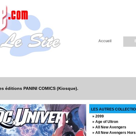
Accueil
r les éditions PANINI COMICS (Kiosque).
LES AUTRES COLLECTION
» 2099
» Age of Ultron
» All New Avengers
» All New Avengers Hors