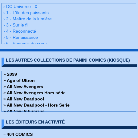
› DC Universe - 0
› 1 - L'île des puissants
› 2 - Maître de la lumière
› 3 - Sur le fil
› 4 - Reconnecté
› 5 - Renaissance
› 6 - Ennemis de cœur
› 7 - Les enfants sauvages
› 8 - A force de volonté
LES AUTRES COLLECTIONS DE PANINI COMICS (KIOSQUE)
› 9 - Le secret de Barry Allen
› 10 - Titans de demain 1
› 11 - Titans de demain 2
» 2099
› 12 - Nom de code : heat wave
» Age of Ultron
› 13 - La vérité ou la vie
» All New Avengers
› 14 - Crise de conscience
» All New Avengers Hors série
› 15 - L'envol
» All New Deadpool
› 16 - Vol retardé
» All New Deadpool - Hors Serie
› 17 - Un monde sans la Ligue de Justice
» All New Inhumans
› 18 - Morts vivants
» All New Iron-man And Avengers
LES ÉDITEURS EN ACTIVITÉ
› 19 - Folie dévorante
» All New Iron-man And Avengers - Hors Serie
› 20 - Brebis galeuse
» All New Les gardiens de la galaxie
» 404 COMICS
› 21 - Amour et guerre
» All New Les gardiens de la galaxie - Hors séries