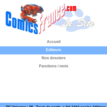
Accueil
Editeurs
Nos dossiers
Parutions / mois
DC Universe : 38 - Tours de garde, a été édité par les éditions