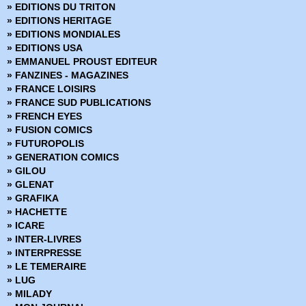
» EDITIONS DU TRITON
» DC Heroes
» EDITIONS HERITAGE
» DC Trinity
» EDITIONS MONDIALES
DC Universe
» EDITIONS USA
» DC Universe Hors Série
» EMMANUEL PROUST EDITEUR
» Deadpool (Vol 1 - 1999)
» FANZINES - MAGAZINES
» Deadpool (Vol 2 - 2011)
» FRANCE LOISIRS
» Deadpool (Vol 3 - 2012)
» FRANCE SUD PUBLICATIONS
» Deadpool (Vol 4 - 2013)
» FRENCH EYES
» Deadpool (Vol 5 - 2017)
» FUSION COMICS
» Deadpool Hors Série (Vol 1 - 2014)
» FUTUROPOLIS
» Deadpool Hors Série (Vol 2 - 2017)
» GENERATION COMICS
» Fantastic Four - Renaissance des Heros
» GILOU
» Fantastic Four - Retour des Heros
» GLENAT
» Fear Itself
» GRAFIKA
» Fear Itself - Hors Série
» HACHETTE
» Fear Itself - The fearless
» ICARE
» Fortnite x Marvel : La Guerre zéro
» INTER-LIVRES
» Generation X
» INTERPRESSE
» House of M
» LE TEMERAIRE
» Hulk (Vol 1) Version Intégrale
» LUG
» Hulk (Vol 2 - 2003)
» MILADY
» Hulk (Vol 3 - 2012)