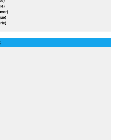
ue)
ie)
over)
ue)
rie)
S