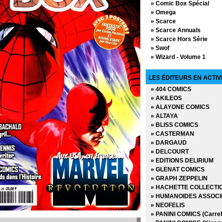
» Comic Box Spécial
» Omega
» Scarce
» Scarce Annuals
» Scarce Hors Série
» Swof
» Wizard - Volume 1
» Wizard - Volume 2
» Wizard Hors Série
LES ÉDITEURS EN ACTIV
» 404 COMICS
» AKILEOS
» ALAYONE COMICS
» ALTAYA
» BLISS COMICS
» CASTERMAN
» DARGAUD
» DELCOURT
» EDITIONS DELIRIUM
» GLENAT COMICS
» GRAPH ZEPPELIN
» HACHETTE COLLECTI
» HUMANOIDES ASSOCI
» NEOFELIS
» PANINI COMICS (Carref