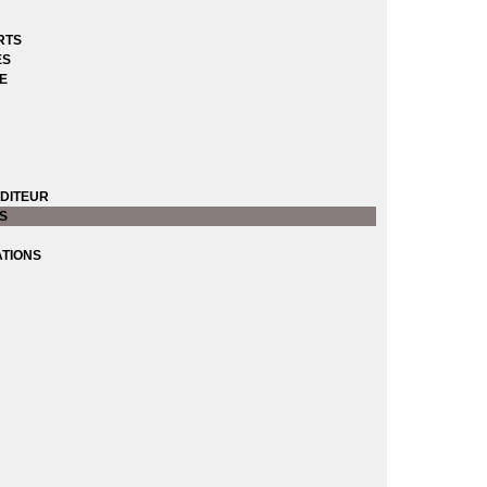
RTS
ES
E
DITEUR
S
ATIONS