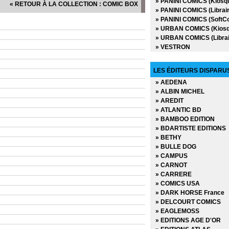
» PANINI COMICS (Kiosq
« RETOUR À LA COLLECTION : COMIC BOX
» PANINI COMICS (Librair
» PANINI COMICS (SoftC
» URBAN COMICS (Kiosq
» URBAN COMICS (Librai
» VESTRON
LES ÉDITEURS DISPARU
» AEDENA
» ALBIN MICHEL
» AREDIT
» ATLANTIC BD
» BAMBOO EDITION
» BDARTISTE EDITIONS
» BETHY
» BULLE DOG
» CAMPUS
» CARNOT
» CARRERE
» COMICS USA
» DARK HORSE France
» DELCOURT COMICS
» EAGLEMOSS
» EDITIONS AGE D'OR